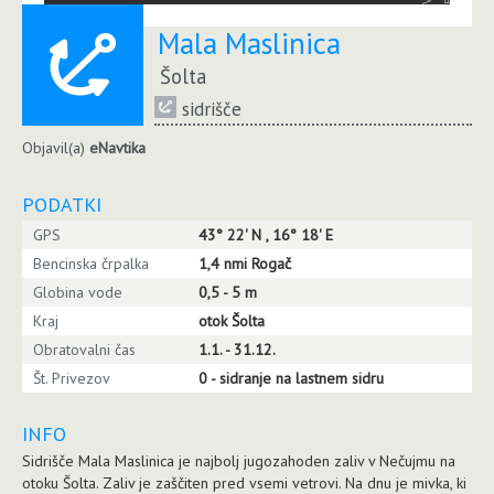
Mala Maslinica
Šolta
sidrišče
Objavil(a)
eNavtika
PODATKI
GPS
43° 22' N , 16° 18' E
Bencinska črpalka
1,4 nmi Rogač
Globina vode
0,5 - 5 m
Kraj
otok Šolta
Obratovalni čas
1.1. - 31.12.
Št. Privezov
0 - sidranje na lastnem sidru
INFO
Sidrišče Mala Maslinica je najbolj jugozahoden zaliv v Nečujmu na
otoku Šolta. Zaliv je zaščiten pred vsemi vetrovi. Na dnu je mivka, ki