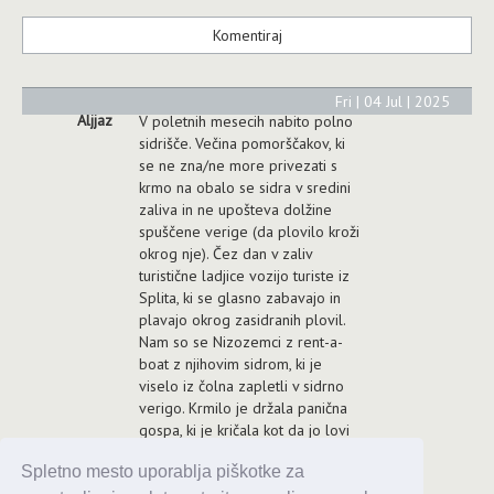
Fri | 04 Jul | 2025
Aljjaz
V poletnih mesecih nabito polno
sidrišče. Večina pomorščakov, ki
se ne zna/ne more privezati s
krmo na obalo se sidra v sredini
zaliva in ne upošteva dolžine
spuščene verige (da plovilo kroži
okrog nje). Čez dan v zaliv
turistične ladjice vozijo turiste iz
Splita, ki se glasno zabavajo in
plavajo okrog zasidranih plovil.
Nam so se Nizozemci z rent-a-
boat z njihovim sidrom, ki je
viselo iz čolna zapletli v sidrno
verigo. Krmilo je držala panična
gospa, ki je kričala kot da jo lovi
Kraken, medtem pa je njen
Spletno mesto uporablja piškotke za
(najbrž) soprog sedel zraven,