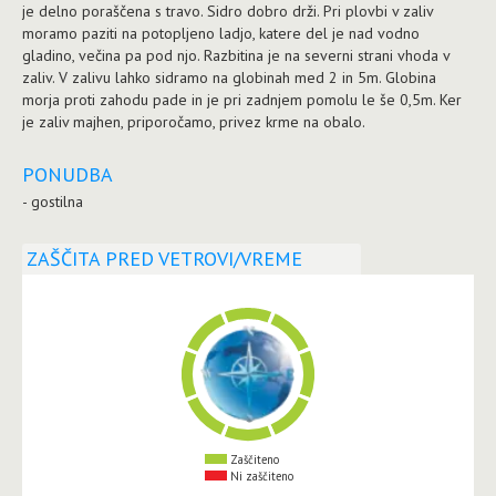
je delno poraščena s travo. Sidro dobro drži. Pri plovbi v zaliv
moramo paziti na potopljeno ladjo, katere del je nad vodno
gladino, večina pa pod njo. Razbitina je na severni strani vhoda v
zaliv. V zalivu lahko sidramo na globinah med 2 in 5m. Globina
morja proti zahodu pade in je pri zadnjem pomolu le še 0,5m. Ker
je zaliv majhen, priporočamo, privez krme na obalo.
PONUDBA
- gostilna
ZAŠČITA PRED VETROVI/VREME
Zaščiteno
Ni zaščiteno