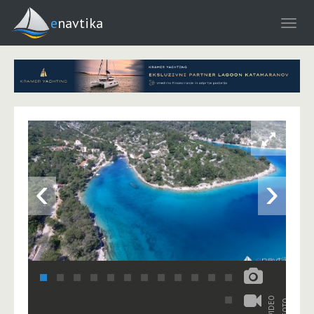
enavtika
‹
›
VIDEO
FOTO