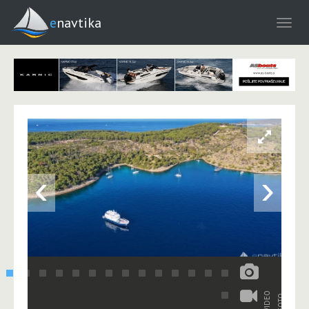
enavtika
‹
›
VIDEO
FOTO