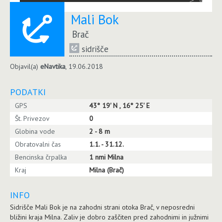
Mali Bok
Brač
sidrišče
Objavil(a)
eNavtika
, 19.06.2018
PODATKI
GPS
43° 19' N , 16° 25' E
Št. Privezov
0
Globina vode
2 - 8 m
Obratovalni čas
1.1. - 31.12.
Bencinska črpalka
1 nmi Milna
Kraj
Milna (Brač)
INFO
Sidrišče Mali Bok je na zahodni strani otoka Brač, v neposredni
bližini kraja Milna. Zaliv je dobro zaščiten pred zahodnimi in južnimi