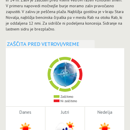
V primeru napovedi močnejše burje moramo zaliv pravočasno
zapustiti. V zalivu je peščena plaža. Najbližja gostilna je v kraju Stara
Novalja, najbližja bencinska črpalka pa v mestu Rab na otoku Rab, ki
je oddaljena 12 nmi. Za sidrišče ni podeljena koncesija. Sidranje na
lastnem sidru je brezplačno.
ZAŠČITA PRED VETROVI/VREME
Zaščiteno
Ni zaščiteno
Danes
Jutri
Nedelja