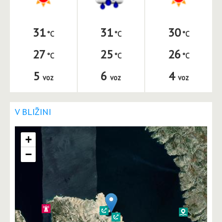
31
31
30
27
25
26
5
6
4
voz
voz
voz
V BLIŽINI
+
−