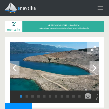
enavtika
‹
›
FOTO