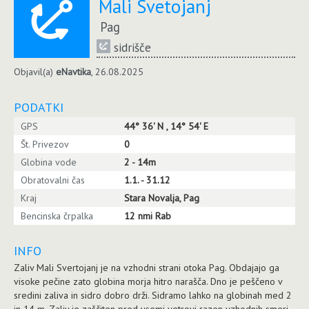
Mali Svetojanj
Pag
sidrišče
Objavil(a)
eNavtika
, 26.08.2025
PODATKI
GPS
44° 36' N , 14° 54' E
Št. Privezov
0
Globina vode
2 - 14m
Obratovalni čas
1.1. - 31.12
Kraj
Stara Novalja, Pag
Bencinska črpalka
12 nmi Rab
INFO
Zaliv Mali Svertojanj je na vzhodni strani otoka Pag. Obdajajo ga
visoke pečine zato globina morja hitro narašča. Dno je peščeno v
sredini zaliva in sidro dobro drži. Sidramo lahko na globinah med 2
in 14 m. Zaliv je zaščiten pred vsemi vetrovi razen vzhodnih smeri.