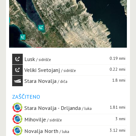
Lusk
0.19 nmi
sidrišče
Veliki Svetojanj
0.22 nmi
sidrišče
Stara Novalja
1.8 nmi
drča
ZAŠČITENO
Stara Novalja - Drljanda
1.81 nmi
luka
Mihovilje
3 nmi
sidrišče
Novalja North
3.12 nmi
luka