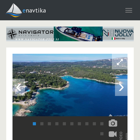
enavtika
‹
›
VIDEO
FOTO