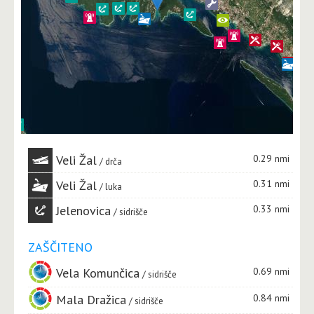
Veli Žal
0.29 nmi
drča
Veli Žal
0.31 nmi
luka
Jelenovica
0.33 nmi
sidrišče
ZAŠČITENO
Vela Komunčica
0.69 nmi
sidrišče
Mala Dražica
0.84 nmi
sidrišče