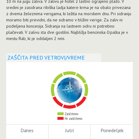
10 m na jugu zaliva. V zalivu je hotel z lastno ograjeno plažo. V
sredini je zasidrana ribiška ladja katere krma je na obalo privezana
z dvema železnima verigama, ki ležita na morskem dnu. Pri sidranju
moramo biti previdni, da ne sidramo v bližini verige. Za zaliv ni
podeljena koncesija. Sidranja na lastnem sidru ni potrebno
plačevati. V zalivu sta dve gostilni. Najbližja bencinska črpalka je v
mestu Rab, ki je oddaljen 2 nmi.
ZAŠČITA PRED VETROVI/VREME
Zaščiteno
Ni zaščiteno
Danes
Jutri
Ponedeljek