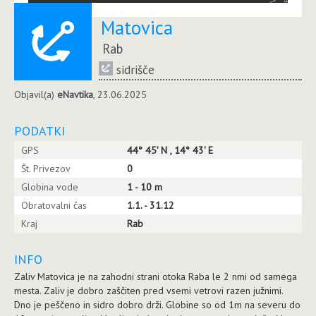
Matovica
Rab
sidrišče
Objavil(a)
eNavtika
, 23.06.2025
PODATKI
GPS
44° 45' N , 14° 43' E
Št. Privezov
0
Globina vode
1 - 10 m
Obratovalni čas
1.1. - 31.12
Kraj
Rab
INFO
Zaliv Matovica je na zahodni strani otoka Raba le 2 nmi od samega
mesta. Zaliv je dobro zaščiten pred vsemi vetrovi razen južnimi.
Dno je peščeno in sidro dobro drži. Globine so od 1m na severu do