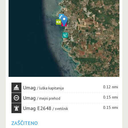
Umag
0.12 nmi
luška kapitanija
Umag
0.15 nmi
mejni prehod
Umag E2648
0.15 nmi
svetilnik
ZAŠČITENO