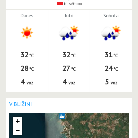
Ni zaščiteno
Danes
Jutri
Sobota
32
32
31
28
27
24
4
4
5
voz
voz
voz
V BLIŽINI
+
−