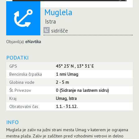
Muglela
Istra
sidrišče
Objavil(a)
eNavtika
PODATKI
GPS
45° 25' N , 13° 31' E
Bencinska črpalka
1 nmi Umag
Globina vode
2 - 5 m
Št. Privezov
0 (Sidranje na lastnem sidru)
Kraj
Umag, Istra
Obratovalni čas
1.1. - 31.12.
INFO
Muglela je zaliv na južni strani mesta Umag v katerem je ograjena
mestna plaža. Zaliv je zaščiten pred vzhodnimi vetrovi in delno