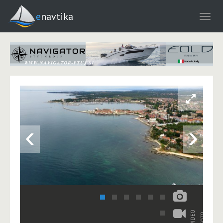
enavtika
‹
›
VIDEO
FOTO