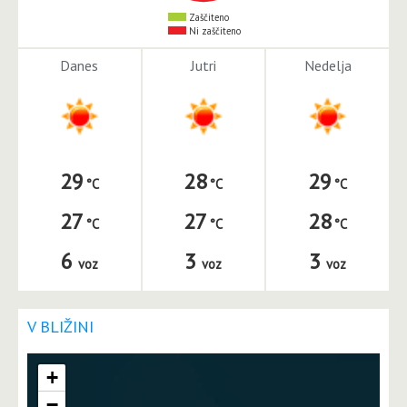
Zaščiteno
Ni zaščiteno
Danes
Jutri
Nedelja
29
28
29
27
27
28
6
3
3
voz
voz
voz
V BLIŽINI
+
−