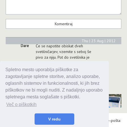
Thu | 23 Aug | 2012
Dare
Če se napotite obiskat dveh
svetilničarjev, vzemite s seboj še
pivo za njiju. Pot do svetilnika je
še spomladi naporna, kaj šele
poleti...S prijaznostjo ( in pivom)
Spletno mesto uporablja piškotke za
lahko dosežete ogled svetilnika -
zagotavljanje spletne storitve, analizo uporabe,
neposredno, samo čisti morate
oglasnih sistemov in funkcionalnosti, ki jih brez
biti zaradi prahu.
piškotkov ne bi mogli nuditi. Z nadaljnjo uporabo
spletnega mesta soglašate s piškotki.
Več o piškotkih
V redu
Alaris d.o.o., Topniška 14, Ljubljana, Tel.: 031 303 086, e-pošta:
urednik@enavtika.si