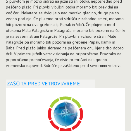
S plovilom je možno sidrati na južni strani otoka, neposredno pred
peščeno plažo. Pri plovbi v bližini otoka moramo biti previdni na
več čeri. Nekatere se dvigujejo nad morsko gladino, druge pa so
vedno pod njo. Če plujemo proti sidrišču z zahodne smeri, moramo
biti pozorni na dva grebena, tj. Pupak in Viliči. Če plujemo med
otokoma Mala Palagruža in Palagruža, moramo biti pozorni na čer, ki
je na severni strani Palagruže. Pri plovbi z vzhodne strani Male
Palagruže pa moramo biti pozorni na grebene Pupak, Kamik in
Baba. Pred plažo lahko sidramo na peščenem dnu, kjer sidro dobro
drži. V primeru južnih vetrov sidranja ne priporočamo. Prav tako ne
priporočamo prenočevanja, če niste prepričani na ugodno
vremensko napoved. Sidrišče je zaščiteno pred severnimi vetrovi.
ZAŠČITA PRED VETROVI/VREME