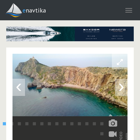
enavtika
‹
›
VIDEO
FOTO