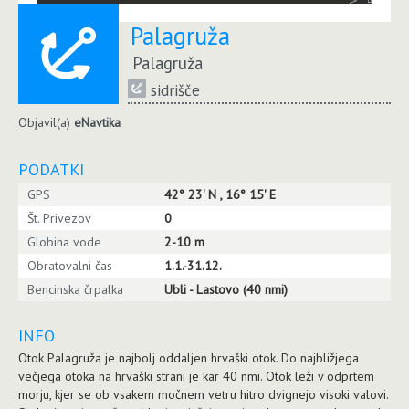
Palagruža
Palagruža
sidrišče
Objavil(a)
eNavtika
PODATKI
GPS
42° 23' N , 16° 15' E
Št. Privezov
0
Globina vode
2-10 m
Obratovalni čas
1.1.-31.12.
Bencinska črpalka
Ubli - Lastovo (40 nmi)
INFO
Otok Palagruža je najbolj oddaljen hrvaški otok. Do najbližjega
večjega otoka na hrvaški strani je kar 40 nmi. Otok leži v odprtem
morju, kjer se ob vsakem močnem vetru hitro dvignejo visoki valovi.