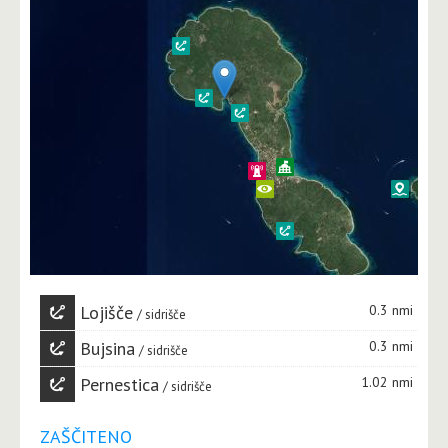
Lojišče
0.3 nmi
sidrišče
Bujsina
0.3 nmi
sidrišče
Pernestica
1.02 nmi
sidrišče
ZAŠČITENO