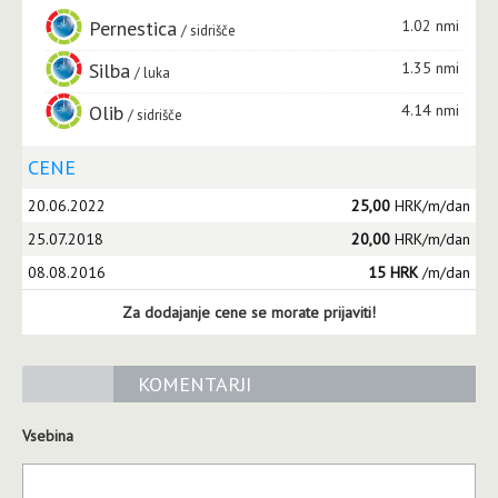
Pernestica
1.02 nmi
sidrišče
Silba
1.35 nmi
luka
Olib
4.14 nmi
sidrišče
CENE
20.06.2022
25,00
HRK/m/dan
25.07.2018
20,00
HRK/m/dan
08.08.2016
15 HRK
/m/dan
Za dodajanje cene se morate prijaviti!
KOMENTARJI
Vsebina