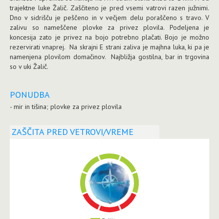
trajektne luke Žalič. Zaščiteno je pred vsemi vatrovi razen južnimi.
Dno v sidrišču je peščeno in v večjem delu poraščeno s travo. V
zalivu so nameščene plovke za privez plovila. Podeljena je
koncesija zato je privez na bojo potrebno plačati. Bojo je možno
rezervirati vnaprej. Na skrajni E strani zaliva je majhna luka, ki pa je
namenjena plovilom domačinov. Najbližja gostilna, bar in trgovina
so v uki Žalič.
PONUDBA
- mir in tišina; plovke za privez plovila
ZAŠČITA PRED VETROVI/VREME