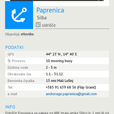
Paprenica
Silba
sidrišče
Objavil(a)
eNavtika
PODATKI
GPS
44° 23' N , 14° 40' E
Št. Privezov
10 mooring buoy
Globina vode
2 - 5 m
Obratovalni čas
1.1. - 31.12.
Bencinska črpalka
15 nmi Mali Lošinj
Tel.
+385 91 639 68 56 (Filip Granić)
e-mail
anchorage.paprenica@gmail.com
INFO
Sidrišče Paprenica se nahaja na NW strani otoka Silba le 1 nmi N od