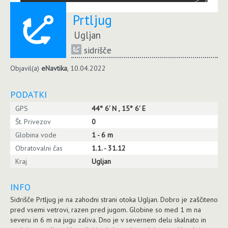
Prtljug
Ugljan
sidrišče
Objavil(a)
eNavtika
, 10.04.2022
PODATKI
GPS
44° 6' N , 15° 6' E
Št. Privezov
0
Globina vode
1 - 6 m
Obratovalni čas
1.1. - 31.12
Kraj
Ugljan
INFO
Sidrišče Prtljug je na zahodni strani otoka Ugljan. Dobro je zaščiteno
pred vsemi vetrovi, razen pred jugom. Globine so med 1 m na
severu in 6 m na jugu zaliva. Dno je v severnem delu skalnato in