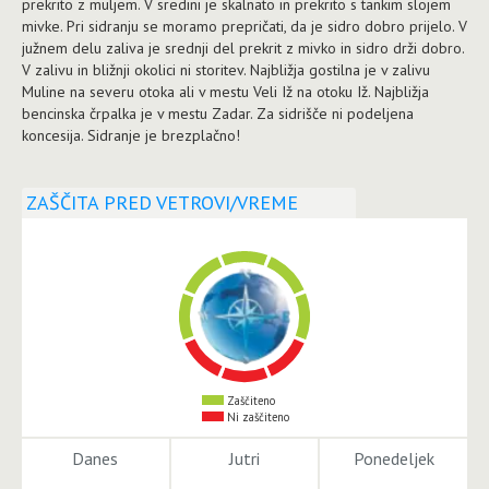
prekrito z muljem. V sredini je skalnato in prekrito s tankim slojem
mivke. Pri sidranju se moramo prepričati, da je sidro dobro prijelo. V
južnem delu zaliva je srednji del prekrit z mivko in sidro drži dobro.
V zalivu in bližnji okolici ni storitev. Najbližja gostilna je v zalivu
Muline na severu otoka ali v mestu Veli Iž na otoku Iž. Najbližja
bencinska črpalka je v mestu Zadar. Za sidrišče ni podeljena
koncesija. Sidranje je brezplačno!
ZAŠČITA PRED VETROVI/VREME
Zaščiteno
Ni zaščiteno
Danes
Jutri
Ponedeljek