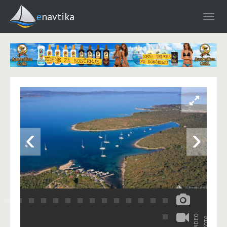
enavtika
‹
›
VIDEO
FOTO