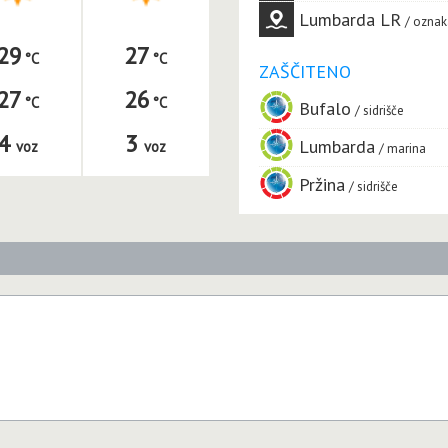
Lumbarda LR
oznak
29
27
ZAŠČITENO
27
26
Bufalo
sidrišče
4
3
Lumbarda
voz
voz
marina
Pržina
sidrišče