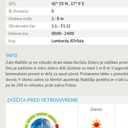
GPS
42° 55' N , 17° 9' E
Št. Privezov
0
Globina vode
1 - 8 m
Obratovalni čas
1.1. - 31.12
Delovni čas
00:00 - 24:00
Kraj
Lumbarda, KOrčula
INFO
Zaliv Račišče je na vzhodni strani otoka Korčula. Dobro je zaščiten pre
Dno je peščeno in sidro dobro drži. Globine so med 1 in 8 m. V jugovz
komunalnimi privezi in drča za spust plovil. Pristanemo lahko s pomožn
dovolj. V okolici zaliva so številni apartmaji. Najbližja gostilna je v lu
pa še 200 m vzhodno, proti zalivu Pržina.
ZAŠČITA PRED VETROVI/VREME
Danes