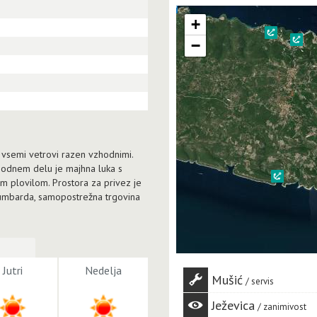
+
−
d vsemi vetrovi razen vzhodnimi.
hodnem delu je majhna luka s
im plovilom. Prostora za privez je
ki Lumbarda, samopostrežna trgovina
Jutri
Nedelja
Mušić
servis
Ježevica
zanimivost