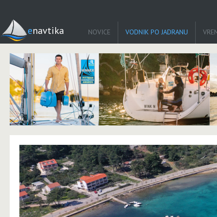
enavtika
NOVICE
VODNIK PO JADRANU
VRE