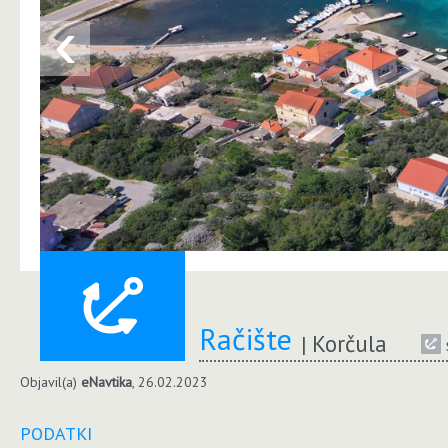
‹
Račište
Korčula
Objavil(a)
eNavtika
, 26.02.2023
PODATKI