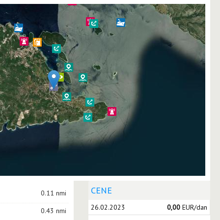
CENE
0.11 nmi
26.02.2023
0,00
EUR/dan
0.43 nmi