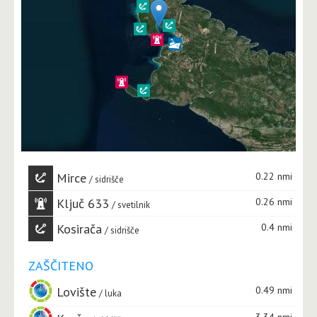
Mirce
0.22 nmi
sidrišče
Ključ 633
0.26 nmi
svetilnik
Kosirača
0.4 nmi
sidrišče
ZAŠČITENO
Lovište
0.49 nmi
luka
3.34 nmi