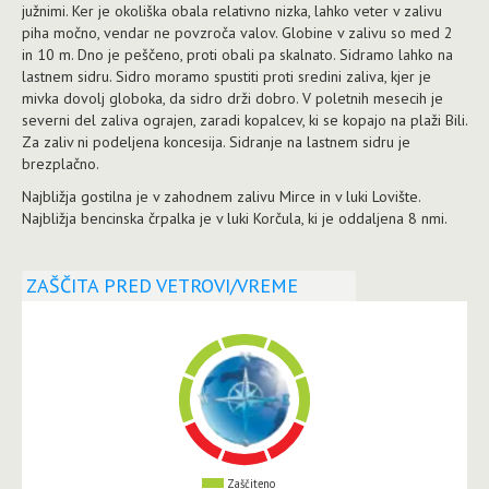
južnimi. Ker je okoliška obala relativno nizka, lahko veter v zalivu
piha močno, vendar ne povzroča valov. Globine v zalivu so med 2
in 10 m. Dno je peščeno, proti obali pa skalnato. Sidramo lahko na
lastnem sidru. Sidro moramo spustiti proti sredini zaliva, kjer je
mivka dovolj globoka, da sidro drži dobro. V poletnih mesecih je
severni del zaliva ograjen, zaradi kopalcev, ki se kopajo na plaži Bili.
Za zaliv ni podeljena koncesija. Sidranje na lastnem sidru je
brezplačno.
Najbližja gostilna je v zahodnem zalivu Mirce in v luki Lovište.
Najbližja bencinska črpalka je v luki Korčula, ki je oddaljena 8 nmi.
ZAŠČITA PRED VETROVI/VREME
Zaščiteno