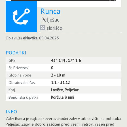
Runca
Pelješac
sidrišče
Objavil(a)
eNavtika
, 09.04.2025
PODATKI
GPS
43° 1' N , 17° 1' E
Št. Privezov
0
Globina vode
2 - 10 m
Obratovalni čas
1.1. - 31.12
Kraj
Lovište, Pelješac
Bencinska črpalka
Korčula 8 nmi
INFO
Zaliv Runca je najbolj severozahodni zaliv v luki Lovište na polotoku
Pelješac. Zaliv je dobro zaščiten pred vsemi vetrovi, razen pred