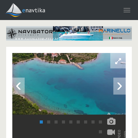
enavtika
‹
›
VIDEO
FOTO