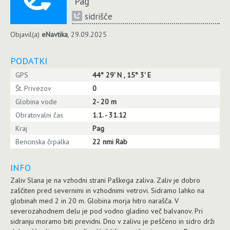
Pag
sidrišče
Objavil(a)
eNavtika
, 29.09.2025
PODATKI
GPS
44° 29' N , 15° 3' E
Št. Privezov
0
Globina vode
2- 20 m
Obratovalni čas
1.1. - 31.12
Kraj
Pag
Bencinska črpalka
22 nmi Rab
INFO
Zaliv Slana je na vzhodni strani Paškega zaliva. Zaliv je dobro
zaščiten pred severnimi in vzhodnimi vetrovi. Sidramo lahko na
globinah med 2 in 20 m. Globina morja hitro narašča. V
severozahodnem delu je pod vodno gladino več balvanov. Pri
sidranju moramo biti previdni. Dno v zalivu je peščeno in sidro drži