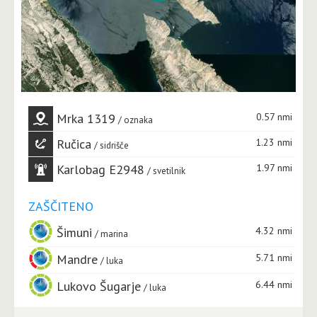
Mrka 1319
0.57 nmi
oznaka
Ručica
1.23 nmi
sidrišče
Karlobag E2948
1.97 nmi
svetilnik
ZAŠČITENO
Šimuni
4.32 nmi
marina
Mandre
5.71 nmi
luka
Lukovo Šugarje
6.44 nmi
luka