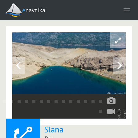
enavtika
‹
›
VIDEO
FOTO
Slana