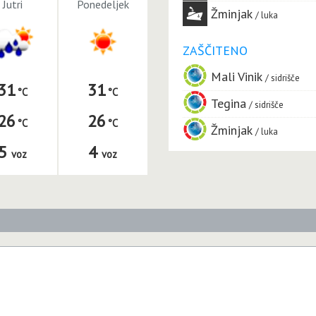
Jutri
Ponedeljek
Žminjak
luka
ZAŠČITENO
Mali Vinik
sidrišče
31
31
Tegina
sidrišče
26
26
Žminjak
luka
5
4
voz
voz