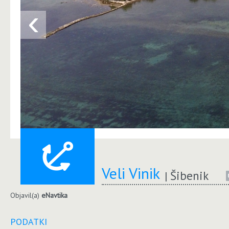
‹
Veli Vinik
Šibenik
Objavil(a)
eNavtika
PODATKI