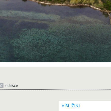
sidrišče
V BLIŽINI