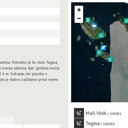
+
−
ramina. Vzhodno je še otok Tegina,
 tvorijo plitvine, kjer globina morja
 1 m. Sidranje, ter plovba z
toki je dobro zaščiteno pred vsemi
Mali Vinik
sidrišče
Tegina
sidrišče