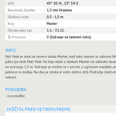
GPS
43° 50' N , 15° 34' E
Bencinska črpalka
1,5 nmi Hramina
Globina vode
0,5 - 1,5 m
Kraj
Murter
Obratovalni čas
1.1. - 31.12.
Št. Privezov
0 (Sidranje na lastnem sidru)
INFO
Veli Vinik je otok na severu otoka Murter, nad luko, marino in zalivom H
južno pa otok Mali Vinik. Vsi trije otoki z otokom Murter na zahodni strani
ne presega 1,5 m. Sidranje je možno le s plovili, z ugrezom manjšim od
jadrnico ni možna. Na dnu je mivka in sidro dobro drži. Področje med o
vetrovi.
PONUDBA
- ni ponudbe
ZAŠČITA PRED VETROVI/VREME