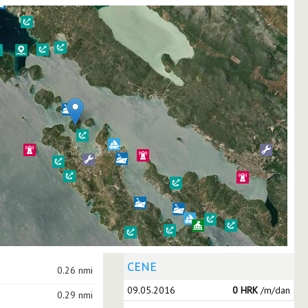
CENE
0.26 nmi
09.05.2016
0 HRK
/m/dan
0.29 nmi