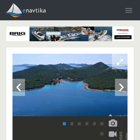
enavtika
‹
›
VIDEO
FOTO