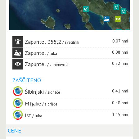
Zapuntel 355,2
0.07 nmi
svetilnik
Zapuntel
0.08 nmi
luka
Zapuntel
0.22 nmi
zanimivost
ZAŠČITENO
Šibinjski
0.41 nmi
sidrišče
Mljake
0.48 nmi
sidrišče
Ist
1.45 nmi
luka
CENE