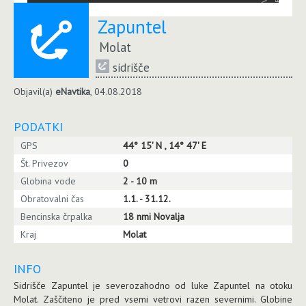
Zapuntel
Molat
sidrišče
Objavil(a)
eNavtika
, 04.08.2018
PODATKI
GPS
44° 15' N , 14° 47' E
Št. Privezov
0
Globina vode
2 - 10 m
Obratovalni čas
1.1. - 31.12.
Bencinska črpalka
18 nmi Novalja
Kraj
Molat
INFO
Sidrišče Zapuntel je severozahodno od luke Zapuntel na otoku
Molat. Zaščiteno je pred vsemi vetrovi razen severnimi. Globine