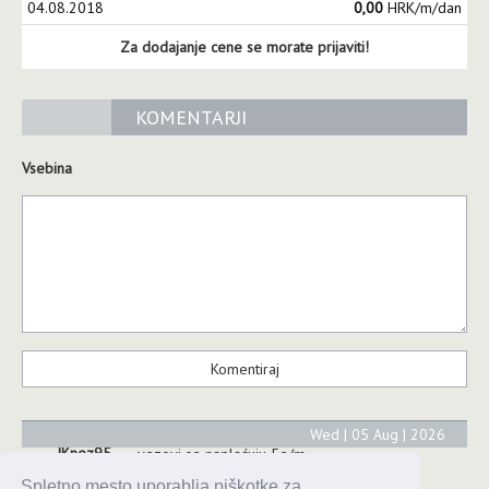
04.08.2018
0,00
HRK/m/dan
Za dodajanje cene se morate prijaviti!
KOMENTARJI
Vsebina
Wed | 05 Aug | 2026
IKnez95
vezovi se naplaćuju 5e/m
Spletno mesto uporablja piškotke za