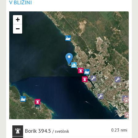
V BLIŽINI
+
−
Borik 394.5
0.23 nmi
svetilnik