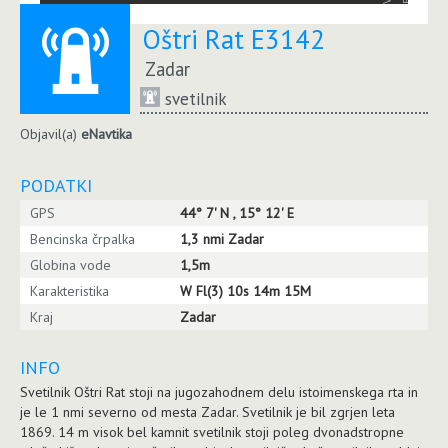
Oštri Rat E3142
Zadar
svetilnik
Objavil(a)
eNavtika
PODATKI
GPS
44° 7' N , 15° 12' E
Bencinska črpalka
1,3 nmi Zadar
Globina vode
1,5m
Karakteristika
W Fl(3) 10s 14m 15M
Kraj
Zadar
INFO
Svetilnik Oštri Rat stoji na jugozahodnem delu istoimenskega rta in
je le 1 nmi severno od mesta Zadar. Svetilnik je bil zgrjen leta
1869. 14 m visok bel kamnit svetilnik stoji poleg dvonadstropne