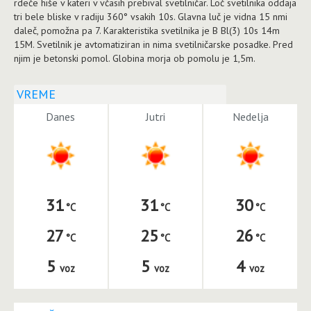
rdeče hiše v kateri v včasih prebival svetilničar. Loč svetilnika oddaja
tri bele bliske v radiju 360° vsakih 10s. Glavna luč je vidna 15 nmi
daleč, pomožna pa 7. Karakteristika svetilnika je B Bl(3) 10s 14m
15M. Svetilnik je avtomatiziran in nima svetilničarske posadke. Pred
njim je betonski pomol. Globina morja ob pomolu je 1,5m.
VREME
Danes
Jutri
Nedelja
31
31
30
27
25
26
5
5
4
voz
voz
voz