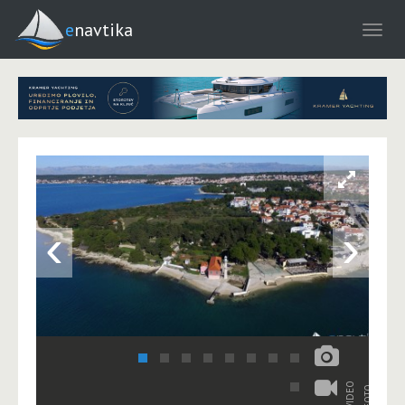
enavtika
‹
›
VIDEO
FOTO