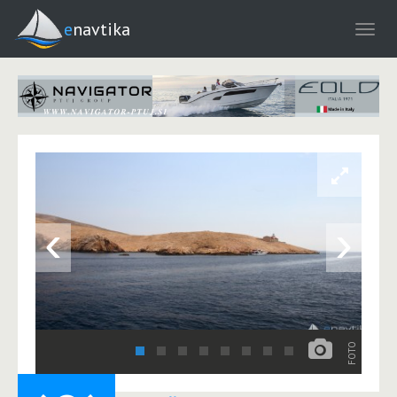
enavtika
‹
›
FOTO