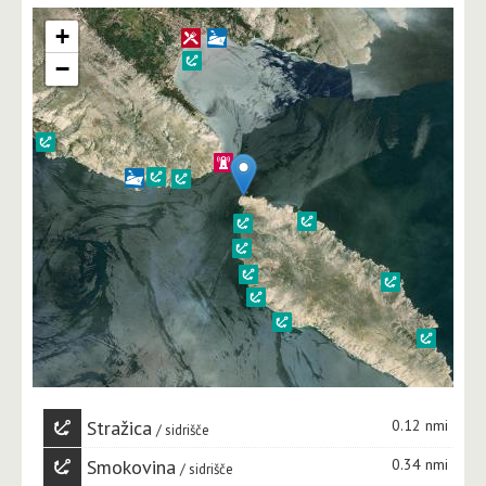
+
−
Stražica
0.12 nmi
sidrišče
Smokovina
0.34 nmi
sidrišče