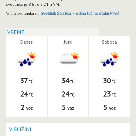
svetilnika je B Bl 6 s 21m 9M.
Več o svetilniku na
Svetilnik Stražica – edina luč na otoku Prvič
VREME
Danes
Jutri
Sobota
37
34
30
24
24
23
2
5
5
voz
voz
voz
V BLIŽINI