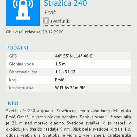
Stražica 240
Prvič
svetilnik
Objavil(a)
eNavtika
, 29.12.2020
PODATKI
GPS
44° 55' N , 14° 46' E
Globina vode
1,5 m
Obratovalni čas
1.1. - 31.12.
Kraj
Prvič
Karakteristika
W Fl 6s 21m 9M
INFO
Svetilnik št. 240 stoji na rtu Stražica na severozahodnem delu otoka
Prvič. Označuje varno plovno pot skozi Senjska vrata. Luč svetilnika
je 21 m nad morsko gladino. Svetloba svetilke, ki jo razprši v
okolico, je vidna do razdalje 9 nmi. Blisk bele svetlobe, ki traja 1 s,
oddaja vsakih 6 s. Svetloba je vidna z vseh smeri. Karakteristika