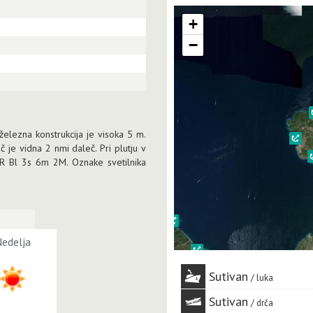
+
−
železna konstrukcija je visoka 5 m.
č je vidna 2 nmi daleč. Pri plutju v
je R Bl 3s 6m 2M. Oznake svetilnika
edelja
Sutivan
luka
Sutivan
drča