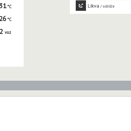
31
Likva
sidrišče
26
2
voz