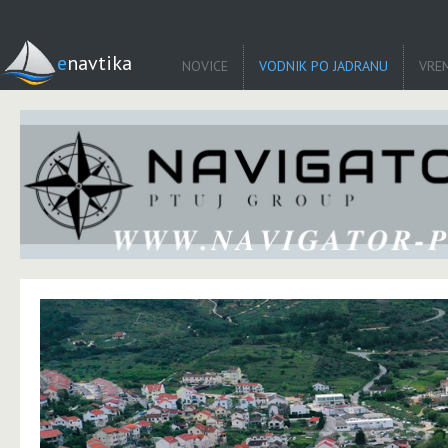
enavtika
NOVICE
VODNIK PO JADRANU
VRE