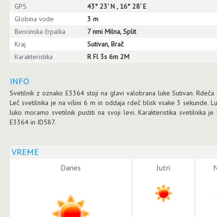
GPS
43° 23' N , 16° 28' E
Globina vode
3 m
Bencinska črpalka
7 nmi Milna, Split
Kraj
Sutivan, Brač
Karakteristika
R Fl 3s 6m 2M
INFO
Svetilnik z oznako E3364 stoji na glavi valobrana luke Sutivan. Rdeča 
Leč svetilnika je na višini 6 m in oddaja rdeč blisk vsake 3 sekunde. Lu
luko moramo svetilnik pustiti na svoji levi. Karakteristika svetilnika 
E3364 in ID587.
VREME
Danes
Jutri
N