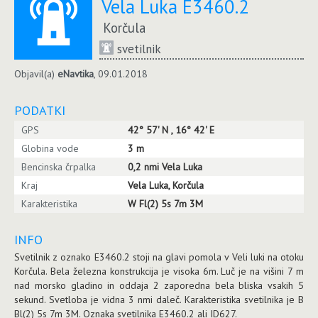
Vela Luka E3460.2
Korčula
svetilnik
Objavil(a)
eNavtika
, 09.01.2018
PODATKI
GPS
42° 57' N , 16° 42' E
Globina vode
3 m
Bencinska črpalka
0,2 nmi Vela Luka
Kraj
Vela Luka, Korčula
Karakteristika
W Fl(2) 5s 7m 3M
INFO
Svetilnik z oznako E3460.2 stoji na glavi pomola v Veli luki na otoku
Korčula. Bela železna konstrukcija je visoka 6m. Luč je na višini 7 m
nad morsko gladino in oddaja 2 zaporedna bela bliska vsakih 5
sekund. Svetloba je vidna 3 nmi daleč. Karakteristika svetilnika je B
Bl(2) 5s 7m 3M. Oznaka svetilnika E3460.2 ali ID627.