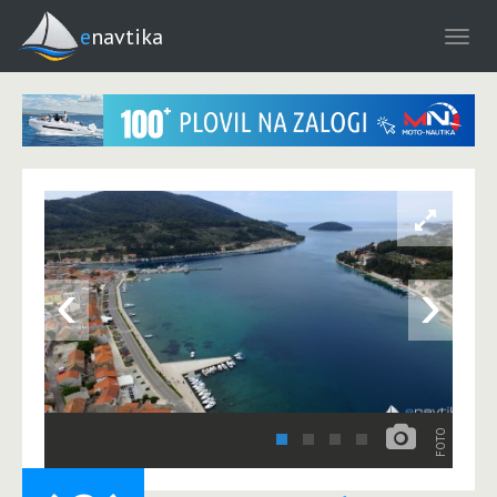
enavtika
‹
›
FOTO