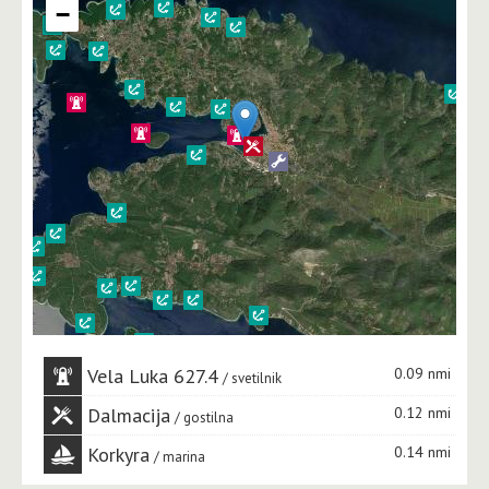
−
Vela Luka 627.4
0.09 nmi
svetilnik
Dalmacija
0.12 nmi
gostilna
Korkyra
0.14 nmi
marina