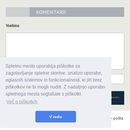
KOMENTARJI
Vsebina
Spletno mesto uporablja piškotke za
zagotavljanje spletne storitve, analizo uporabe,
oglasnih sistemov in funkcionalnosti, ki jih brez
piškotkov ne bi mogli nuditi. Z nadaljnjo uporabo
spletnega mesta soglašate s piškotki.
Več o piškotkih
V redu
Alaris d.o.o., Topniška 14, Ljubljana, Tel.: 031 303 086, e-pošta:
urednik@enavtika.si