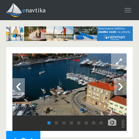
enavtika
‹
›
FOTO