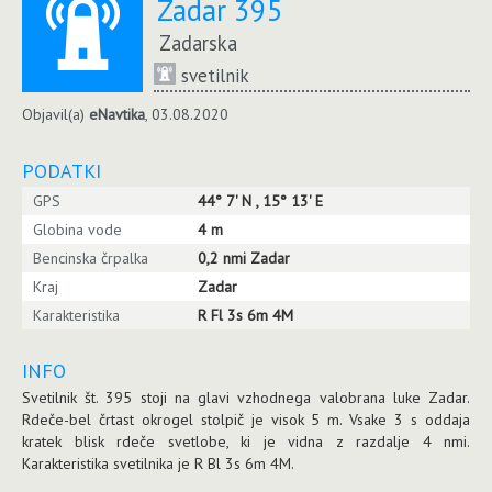
Zadar 395
Zadarska
svetilnik
Objavil(a)
eNavtika
, 03.08.2020
PODATKI
GPS
44° 7' N , 15° 13' E
Globina vode
4 m
Bencinska črpalka
0,2 nmi Zadar
Kraj
Zadar
Karakteristika
R Fl 3s 6m 4M
INFO
Svetilnik št. 395 stoji na glavi vzhodnega valobrana luke Zadar.
Rdeče-bel črtast okrogel stolpič je visok 5 m. Vsake 3 s oddaja
kratek blisk rdeče svetlobe, ki je vidna z razdalje 4 nmi.
Karakteristika svetilnika je R Bl 3s 6m 4M.