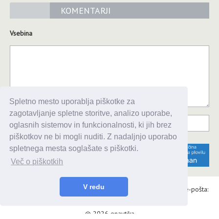
KOMENTARJI
Vsebina
Spletno mesto uporablja piškotke za
zagotavljanje spletne storitve, analizo uporabe,
oglasnih sistemov in funkcionalnosti, ki jih brez
piškotkov ne bi mogli nuditi. Z nadaljnjo uporabo
spletnega mesta soglašate s piškotki.
Več o piškotkih
V redu
Alaris d.o.o., Topniška 14, Ljubljana, Tel.: 031 303 086, e-pošta:
urednik@enavtika.si
© 2026 enavtika