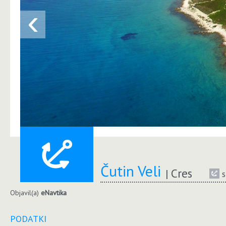
‹
Čutin Veli
Cres
s
Objavil(a)
eNavtika
PODATKI