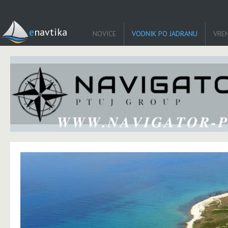
enavtika
NOVICE
VODNIK PO JADRANU
VRE