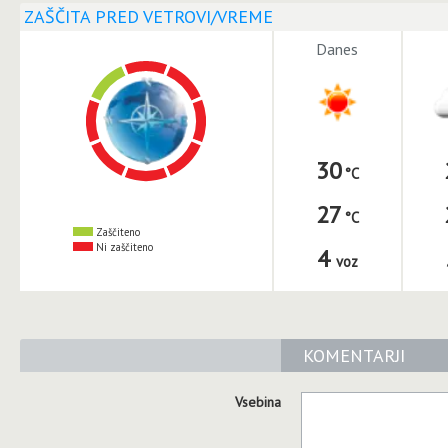
ZAŠČITA PRED VETROVI/VREME
Danes
30
27
Zaščiteno
Ni zaščiteno
4
voz
KOMENTARJI
Vsebina