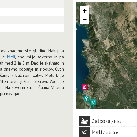
+
−
trov iznad morske gladine. Nahajata
e je
Meli
, eno miljo severno in pa
 med 2 in 5 m. Dno je skalnato in
 dnevno kopanje in ribolov. Čutin
očamo v bližnjem zalivu Meli, ki je
čiten pred južnimi vetrovi. Voda je
vo. Na severni strani Čutina Velega
ri navigaciji.
Galboka
luka
Meli
sidrišče