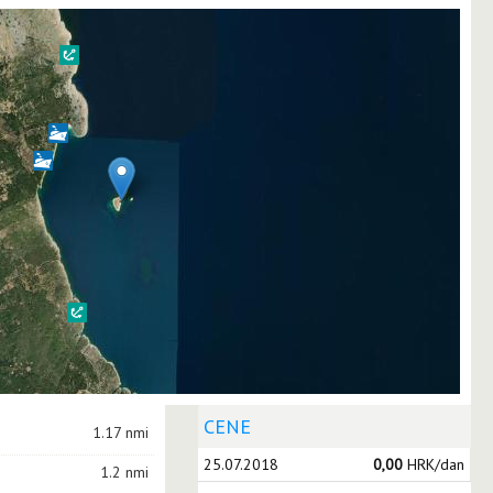
CENE
1.17 nmi
25.07.2018
0,00
HRK/dan
1.2 nmi