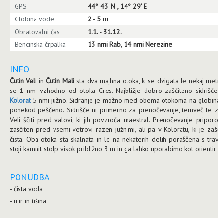
GPS
44° 43' N , 14° 29' E
Globina vode
2 - 5 m
Obratovalni čas
1.1. - 31.12.
Bencinska črpalka
13 nmi Rab, 14 nmi Nerezine
INFO
Čutin Veli
in
Čutin Mali
sta dva majhna otoka, ki se dvigata le nekaj me
se 1 nmi vzhodno od otoka Cres. Najbližje dobro zaščiteno sidrišč
Kolorat
5 nmi južno. Sidranje je možno med obema otokoma na globinah
ponekod peščeno. Sidrišče ni primerno za prenočevanje, temveč le za
Veli ščiti pred valovi, ki jih povzroča maestral. Prenočevanje pripor
zaščiten pred vsemi vetrovi razen južnimi, ali pa v Koloratu, ki je zaš
čista. Oba otoka sta skalnata in le na nekaterih delih poraščena s tra
stoji kamnit stolp visok približno 3 m in ga lahko uporabimo kot orientir p
PONUDBA
- čista voda
- mir in tišina