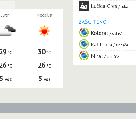
Lučica-Cres
luka
Jutri
Nedelja
ZAŠČITENO
Kolorat
sidrišče
Kaldonta
sidrišče
29
30
Miral
sidrišče
26
26
5
3
voz
voz