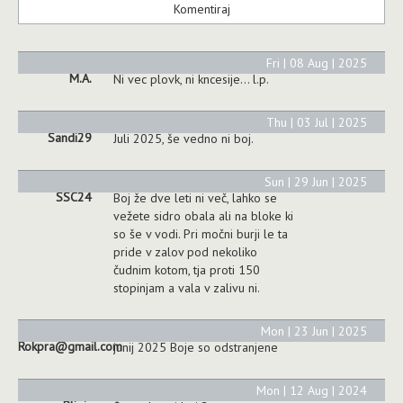
Fri | 08 Aug | 2025
M.A.
Ni vec plovk, ni kncesije... l.p.
Thu | 03 Jul | 2025
Sandi29
Juli 2025, še vedno ni boj.
Sun | 29 Jun | 2025
SSC24
Boj že dve leti ni več, lahko se
vežete sidro obala ali na bloke ki
so še v vodi. Pri močni burji le ta
pride v zalov pod nekoliko
čudnim kotom, tja proti 150
stopinjam a vala v zalivu ni.
Mon | 23 Jun | 2025
Rokpra@gmail.com
junij 2025 Boje so odstranjene
Mon | 12 Aug | 2024