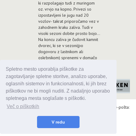
ki razpolagajo tudi z muringom
oz. vrvjo na kopno. Privezi so
izpostavljeni le jugu nad 20
vozlov- takrat priporočamo vez v
zahodnem kraku zaliva. Tudi v
visoki sezoni dobite prosto bojo...
Na koncu zaliva je čudovit kamnit
dvorec, ki se v sezoni(po
dogovoru z lastnikom ali
oskrbnikom) sprenemi v domačo
konobo.
Spletno mesto uporablja piškotke za
Priporočam!!!
zagotavljanje spletne storitve, analizo uporabe,
oglasnih sistemov in funkcionalnosti, ki jih brez
piškotkov ne bi mogli nuditi. Z nadaljnjo uporabo
spletnega mesta soglašate s piškotki.
Več o piškotkih
Alaris d.o.o., Topniška 14, Ljubljana, Tel.: 031 303 086, e-pošta:
urednik@enavtika.si
© 2026 enavtika
V redu
Zaupnost podatkov
|
Splošni pogoji
|
Oglaševanje