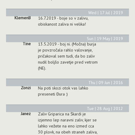
Wed | 17 Jul | 2019
KlemenB
16.7.2019 - boje so v zalivu,
obiskanost zaliva ni velika!
Sun | 19 May | 2019
Tine
13.5.2019 - boj ni. (Močna) burja
je povzročala rahlo valovanje,
pričakoval sem tudi, da bo zaliv
nudil boljšo zavetje pred vetrom
(NE).
Thu | 09 Jun | 2016
Zonzi
Na poti skozi otok vas lahko
preseneti Đura :)
Tue | 28 Aug | 2012
Janez
Zaliv Griparica na Škardi je
izjemno lep naravni zaliv, kjer se
lahko vežete na eno izmed cca
30 plovk, na obeh straneh zaliva,