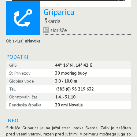
Griparica
Škarda
sidrišče
Objavil(a)
eNavtika
PODATKI
GPS
44° 16' N , 14° 42' E
Št. Privezov
30 mooring buoy
Globina vode
3.0 - 10.0 m
Tel.
+385 (0) 98 219 632
Obratovalni čas
1.4. - 31.10.
Bencinska črpalka
20 nmi Novalja
INFO
Sidrišče Griparica je na južni strani otoka Škarda. Zaliv je zaščiten
pred vsemi vetrovi, razen pred južnimi. V primeru močnega juga so