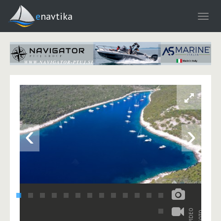
enavtika
‹
›
VIDEO
FOTO