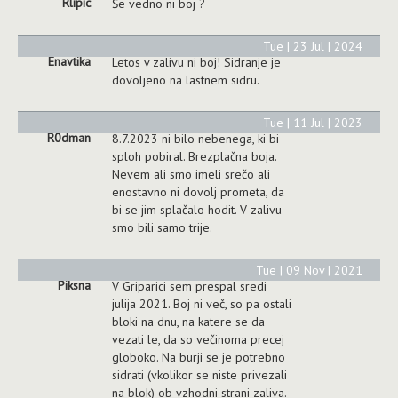
Rlipic
Še vedno ni boj ?
Tue | 23 Jul | 2024
Enavtika
Letos v zalivu ni boj! Sidranje je
dovoljeno na lastnem sidru.
Tue | 11 Jul | 2023
R0dman
8.7.2023 ni bilo nebenega, ki bi
sploh pobiral. Brezplačna boja.
Nevem ali smo imeli srečo ali
enostavno ni dovolj prometa, da
bi se jim splačalo hodit. V zalivu
smo bili samo trije.
Tue | 09 Nov | 2021
Piksna
V Griparici sem prespal sredi
julija 2021. Boj ni več, so pa ostali
bloki na dnu, na katere se da
vezati le, da so večinoma precej
globoko. Na burji se je potrebno
sidrati (vkolikor se niste privezali
na blok) ob vzhodni strani zaliva.