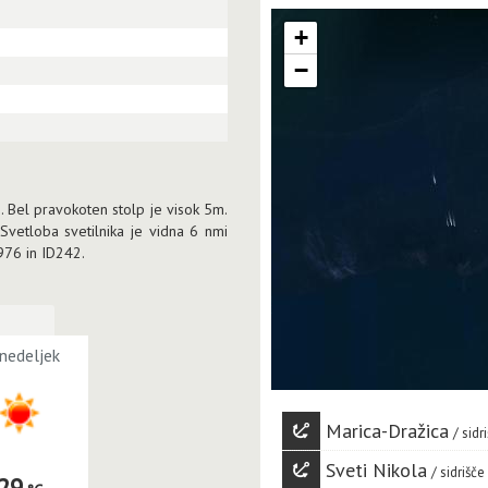
+
−
. Bel pravokoten stolp je visok 5m.
 Svetloba svetilnika je vidna 6 nmi
2976 in ID242.
nedeljek
Marica-Dražica
sidr
Sveti Nikola
sidrišče
29