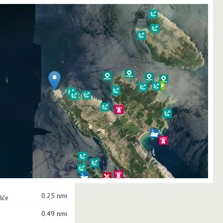
0.25 nmi
išče
0.49 nmi