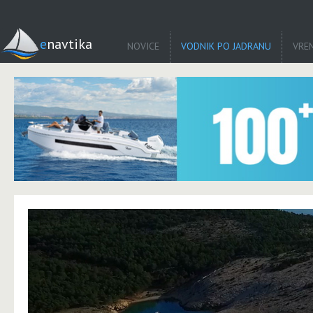
enavtika
NOVICE
VODNIK PO JADRANU
VRE