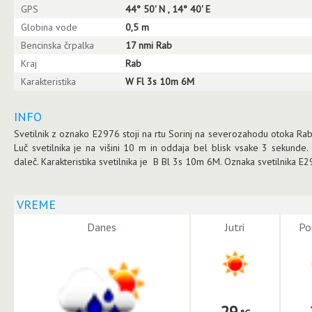
GPS
44° 50' N , 14° 40' E
Globina vode
0,5 m
Bencinska črpalka
17 nmi Rab
Kraj
Rab
Karakteristika
W Fl 3s 10m 6M
INFO
Svetilnik z oznako E2976 stoji na rtu Sorinj na severozahodu otoka Rab
Luč svetilnika je na višini 10 m in oddaja bel blisk vsake 3 sekunde.
daleč. Karakteristika svetilnika je B Bl 3s 10m 6M. Oznaka svetilnika E
VREME
Danes
Jutri
Po
29