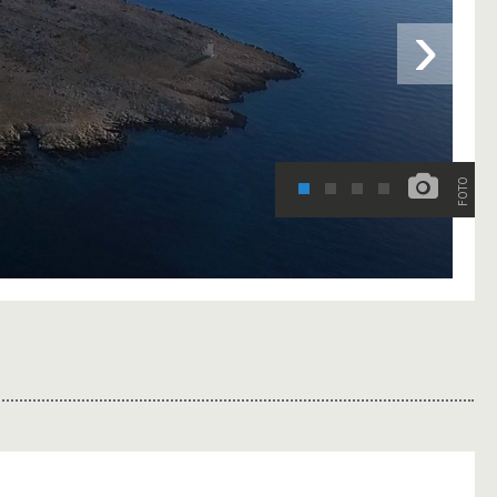
›
FOTO