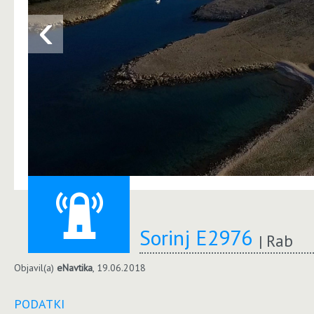
‹
Sorinj E2976
Rab
Objavil(a)
eNavtika
, 19.06.2018
PODATKI