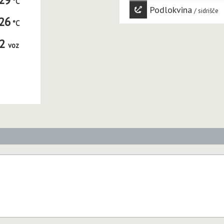
Podlokvina
sidrišče
26
2
voz