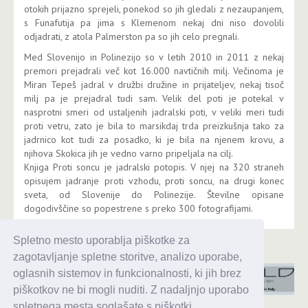
otokih prijazno sprejeli, ponekod so jih gledali z nezaupanjem,
s Funafutija pa jima s Klemenom nekaj dni niso dovolili
odjadrati, z atola Palmerston pa so jih celo pregnali.
Med Slovenijo in Polinezijo so v letih 2010 in 2011 z nekaj
premori prejadrali več kot 16.000 navtičnih milj. Večinoma je
Miran Tepeš jadral v družbi družine in prijateljev, nekaj tisoč
milj pa je prejadral tudi sam. Velik del poti je potekal v
nasprotni smeri od ustaljenih jadralski poti, v veliki meri tudi
proti vetru, zato je bila to marsikdaj trda preizkušnja tako za
jadrnico kot tudi za posadko, ki je bila na njenem krovu, a
njihova Skokica jih je vedno varno pripeljala na cilj.
Knjiga Proti soncu je jadralski potopis. V njej na 320 straneh
opisujem jadranje proti vzhodu, proti soncu, na drugi konec
sveta, od Slovenije do Polinezije. Številne opisane
dogodivščine so popestrene s preko 300 fotografijami.
Spletno mesto uporablja piškotke za
zagotavljanje spletne storitve, analizo uporabe,
oglasnih sistemov in funkcionalnosti, ki jih brez
piškotkov ne bi mogli nuditi. Z nadaljnjo uporabo
spletnega mesta soglašate s piškotki.