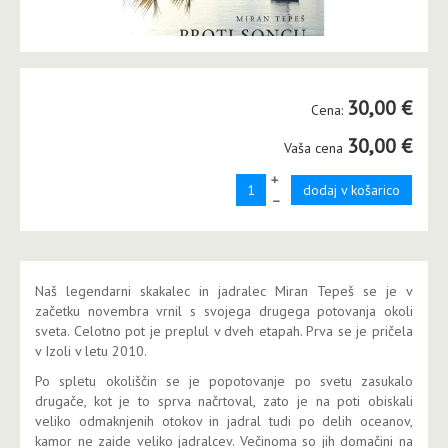
30,00 €
Cena:
30,00 €
Vaša cena
+
dodaj v košarico
–
Naš legendarni skakalec in jadralec Miran Tepeš se je v
začetku novembra vrnil s svojega drugega potovanja okoli
sveta. Celotno pot je preplul v dveh etapah. Prva se je pričela
v Izoli v letu 2010.
Po spletu okoliščin se je popotovanje po svetu zasukalo
drugače, kot je to sprva načrtoval, zato je na poti obiskali
veliko odmaknjenih otokov in jadral tudi po delih oceanov,
kamor ne zaide veliko jadralcev. Večinoma so jih domačini na