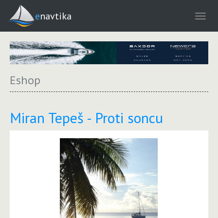
enavtika
Eshop
Miran Tepeš - Proti soncu