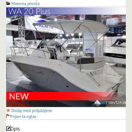
Motorna plovila
Dodaj med priljubljene
Prijavi ta oglas
Opis