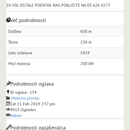
ZA VSE OSTALE PODATKE NAS POKLIČITE NA 05 626 0277
Več podrobnosti
Dolžina
650 m
Širina
250 m
Leto izdelave
2019
Moč motorja
200 kW
Podrobnosti oglasa
ID oglasa :
134
Motorna plovila
Čet 21 Feb 2019 2:37 pm
4913 Ogledov
Natisni
Podrobnosti oglaševalca