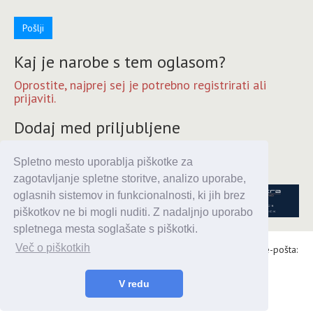
Pošlji
Kaj je narobe s tem oglasom?
Oprostite, najprej sej je potrebno registrirati ali
prijaviti.
Dodaj med priljubljene
Oprostite, najprej sej je potrebno registrirati ali
Spletno mesto uporablja piškotke za
prijaviti.
zagotavljanje spletne storitve, analizo uporabe,
oglasnih sistemov in funkcionalnosti, ki jih brez
piškotkov ne bi mogli nuditi. Z nadaljnjo uporabo
spletnega mesta soglašate s piškotki.
Več o piškotkih
Alaris d.o.o., Topniška 14, Ljubljana, Tel.: 031 303 086, e-pošta:
urednik@enavtika.si
© 2026 enavtika
V redu
Zaupnost podatkov
|
Splošni pogoji
|
Oglaševanje