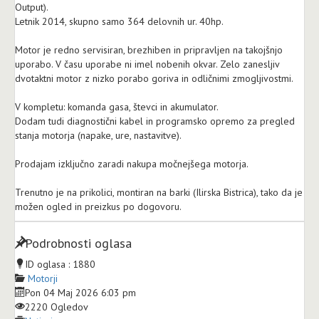
Output).
Letnik 2014, skupno samo 364 delovnih ur. 40hp.
Motor je redno servisiran, brezhiben in pripravljen na takojšnjo
uporabo. V času uporabe ni imel nobenih okvar. Zelo zanesljiv
dvotaktni motor z nizko porabo goriva in odličnimi zmogljivostmi.
V kompletu: komanda gasa, števci in akumulator.
Dodam tudi diagnostični kabel in programsko opremo za pregled
stanja motorja (napake, ure, nastavitve).
Prodajam izključno zaradi nakupa močnejšega motorja.
Trenutno je na prikolici, montiran na barki (Ilirska Bistrica), tako da je
možen ogled in preizkus po dogovoru.
Podrobnosti oglasa
ID oglasa :
1880
Motorji
Pon 04 Maj 2026 6:03 pm
2220 Ogledov