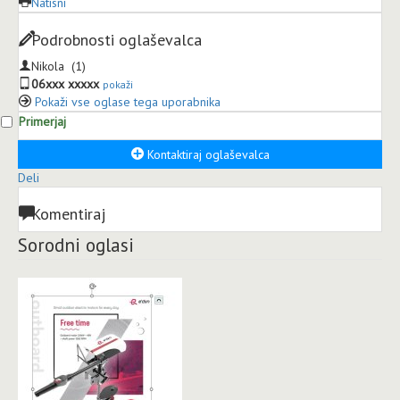
Natisni
Podrobnosti oglaševalca
Nikola
(1)
06xxx xxxxx
pokaži
Pokaži vse oglase tega uporabnika
Primerjaj
Kontaktiraj oglaševalca
Deli
Komentiraj
Sorodni oglasi