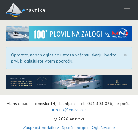
enavtika
×
Oprostite, noben oglas ne ustreza vašemu iskanju, bodite
prvi, ki oglašujete v tem področju.
Alaris d.o.o., Topniška 14, Ljubljana, Tel.: 031 303 086, e-pošta:
urednik@enavtika.si
© 2026 enavtika
Zaupnost podatkov
|
Splošni pogoji
|
Oglaševanje