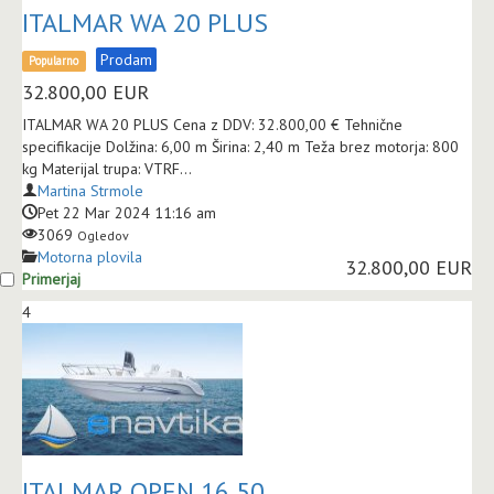
ITALMAR WA 20 PLUS
Prodam
Popularno
32.800,00
EUR
ITALMAR WA 20 PLUS Cena z DDV: 32.800,00 € Tehnične
specifikacije Dolžina: 6,00 m Širina: 2,40 m Teža brez motorja: 800
kg Materijal trupa: VTRF...
Martina Strmole
Pet 22 Mar 2024 11:16 am
3069
Ogledov
Motorna plovila
32.800,00 EUR
Primerjaj
4
ITALMAR OPEN 16,50