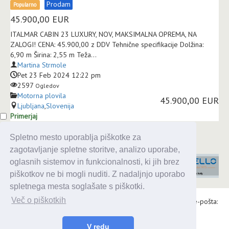
Prodam
Popularno
45.900,00
EUR
ITALMAR CABIN 23 LUXURY, NOV, MAKSIMALNA OPREMA, NA
ZALOGI! CENA: 45.900,00 z DDV Tehnične specifikacije Dolžina:
6,90 m Širina: 2,55 m Teža...
Martina Strmole
Pet 23 Feb 2024 12:22 pm
2597
Ogledov
Motorna plovila
45.900,00 EUR
Ljubljana
,
Slovenija
Primerjaj
Spletno mesto uporablja piškotke za
zagotavljanje spletne storitve, analizo uporabe,
oglasnih sistemov in funkcionalnosti, ki jih brez
piškotkov ne bi mogli nuditi. Z nadaljnjo uporabo
spletnega mesta soglašate s piškotki.
Več o piškotkih
Alaris d.o.o., Topniška 14, Ljubljana, Tel.: 031 303 086, e-pošta:
urednik@enavtika.si
© 2026 enavtika
V redu