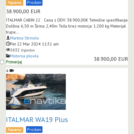
Prodam
Popularno
38.900,00
EUR
ITALMAR CABIN 22 Cena z DDV: 38.900,00€ Tehnične specifikacije
Dolžina: 6,50 m Širina: 2,40m Teža brez motorja: 1.200 kg Materijal
trupa:...
Martina Strmole
Pet 22 Mar 2024 11:31 am
2632
Ogledov
Motorna plovila
38.900,00 EUR
Primerjaj
4
ITALMAR WA19 Plus
Prodam
Popularno