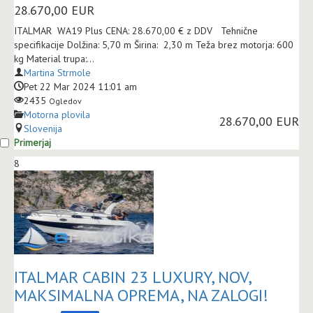
28.670,00
EUR
ITALMAR WA19 Plus CENA: 28.670,00 € z DDV Tehnične
specifikacije Dolžina: 5,70 m Širina: 2,30 m Teža brez motorja: 600
kg Material trupa:...
Martina Strmole
Pet 22 Mar 2024 11:01 am
2435
Ogledov
Motorna plovila
28.670,00 EUR
Slovenija
Primerjaj
8
ITALMAR CABIN 23 LUXURY, NOV,
MAKSIMALNA OPREMA, NA ZALOGI!