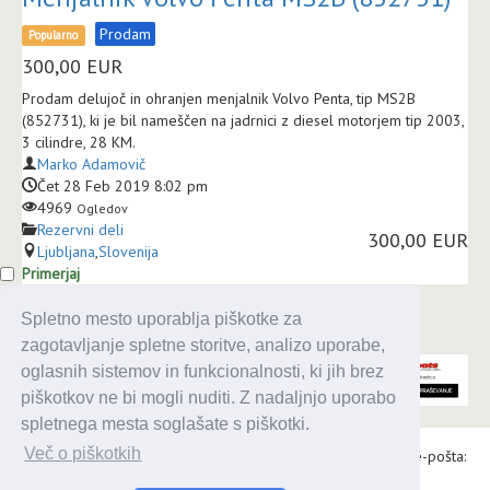
Prodam
Popularno
300,00
EUR
Prodam delujoč in ohranjen menjalnik Volvo Penta, tip MS2B
(852731), ki je bil nameščen na jadrnici z diesel motorjem tip 2003,
3 cilindre, 28 KM.
Marko Adamovič
Čet 28 Feb 2019 8:02 pm
4969
Ogledov
Rezervni deli
300,00 EUR
Ljubljana
,
Slovenija
Primerjaj
Spletno mesto uporablja piškotke za
zagotavljanje spletne storitve, analizo uporabe,
oglasnih sistemov in funkcionalnosti, ki jih brez
piškotkov ne bi mogli nuditi. Z nadaljnjo uporabo
spletnega mesta soglašate s piškotki.
Več o piškotkih
Alaris d.o.o., Topniška 14, Ljubljana, Tel.: 031 303 086, e-pošta:
urednik@enavtika.si