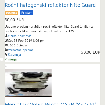
Ročni halogenski reflektor Nite Guard
Prodam
Popularno
50,00
EUR
Ugodno prodam nerabljen ročni reflektor Nite Guard 1milion z
nosilcem za fiksno montažo in priključkom za 12V.
Marko Adamovič
Čet 28 Feb 2019 8:06 pm
3636
Ogledov
Varnostna oprema
50,00 EUR
Slovenija
Primerjaj
4
Menjalnik Volvo Penta MS2B (852731)