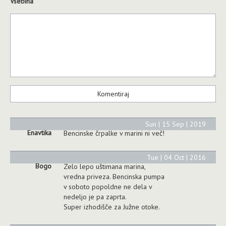
Vsebina
Sun | 15 Sep | 2019
Enavtika
Bencinske črpalke v marini ni več!
Tue | 04 Oct | 2016
Bogo
Zelo lepo uštimana marina,
vredna priveza. Bencinska pumpa
v soboto popoldne ne dela v
nedeljo je pa zaprta.
Super izhodišče za Južne otoke.