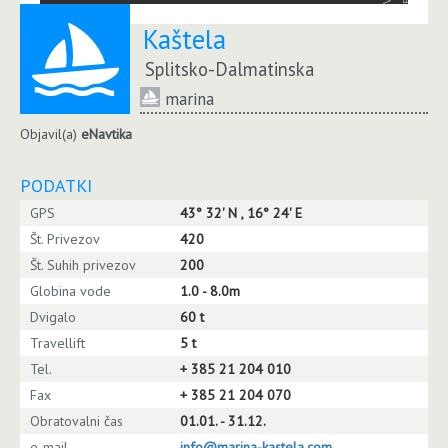
Kaštela
Splitsko-Dalmatinska
marina
Objavil(a)
eNavtika
PODATKI
GPS
43° 32' N , 16° 24' E
Št. Privezov
420
Št. Suhih privezov
200
Globina vode
1.0 - 8.0m
Dvigalo
60 t
Travellift
5 t
Tel.
+ 385 21 204 010
Fax
+ 385 21 204 070
Obratovalni čas
01.01. - 31.12.
e-mail
info@marina-kastela.com