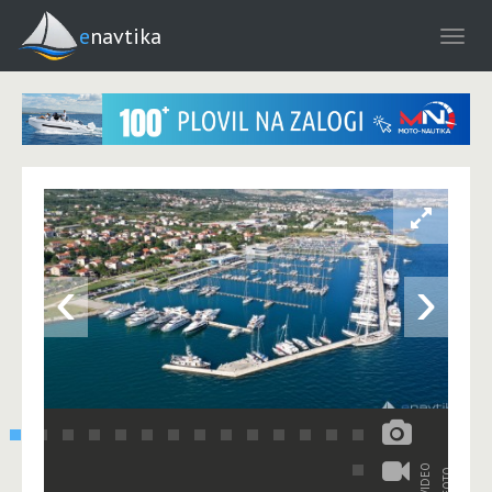
enavtika
‹
›
VIDEO
FOTO