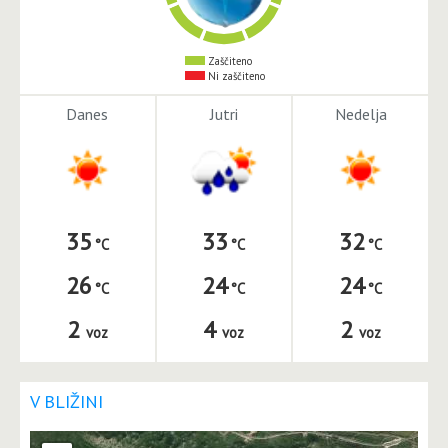
Zaščiteno
Ni zaščiteno
Danes
Jutri
Nedelja
35
33
32
26
24
24
2
4
2
voz
voz
voz
V BLIŽINI