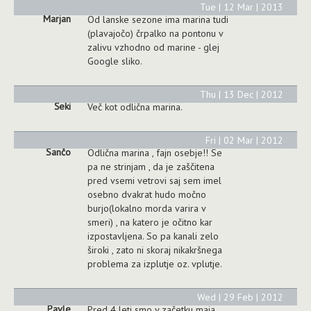
Tue | 12 Mar | 2013
Marjan
Od lanske sezone ima marina tudi
(plavajočo) črpalko na pontonu v
zalivu vzhodno od marine - glej
Google sliko.
Thu | 13 Dec | 2012
Šeki
Več kot odlična marina.
Fri | 02 Mar | 2012
Sančo
Odlična marina , fajn osebje!! Se
pa ne strinjam , da je zaščitena
pred vsemi vetrovi saj sem imel
osebno dvakrat hudo močno
burjo(lokalno morda varira v
smeri) , na katero je očitno kar
izpostavljena. So pa kanali zelo
široki , zato ni skoraj nikakršnega
problema za izplutje oz. vplutje.
Wed | 29 Feb | 2012
Pavle
Pred 4 leti smo v začetku maja