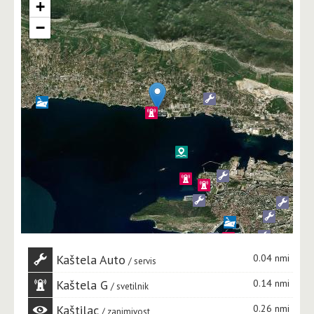
+
−
Kaštela Auto
0.04 nmi
servis
Kaštela G
0.14 nmi
svetilnik
Kaštilac
0.26 nmi
zanimivost