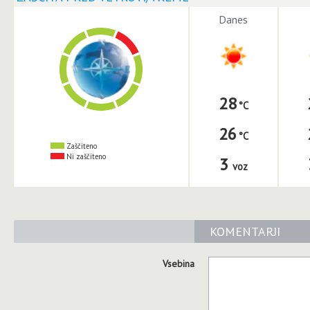
Danes
28
26
Zaščiteno
Ni zaščiteno
3
voz
KOMENTARJI
Vsebina