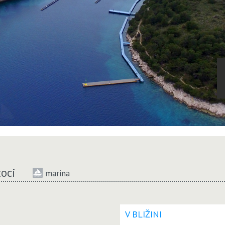
toci
marina
V BLIŽINI