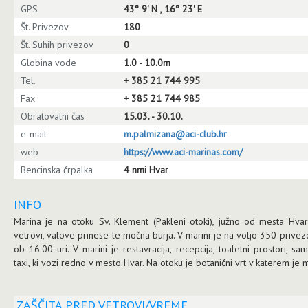
GPS
43° 9' N , 16° 23' E
Št. Privezov
180
Št. Suhih privezov
0
Globina vode
1.0 - 10.0m
Tel.
+ 385 21 744 995
Fax
+ 385 21 744 985
Obratovalni čas
15.03. - 30.10.
e-mail
m.palmizana@aci-club.hr
web
https://www.aci-marinas.com/
Bencinska črpalka
4 nmi Hvar
INFO
Marina je na otoku Sv. Klement (Pakleni otoki), južno od mesta Hva
vetrovi, valove prinese le močna burja. V marini je na voljo 350 privez
ob 16.00 uri. V marini je restavracija, recepcija, toaletni prostori, s
taxi, ki vozi redno v mesto Hvar. Na otoku je botanični vrt v katerem je 
ZAŠČITA PRED VETROVI/VREME