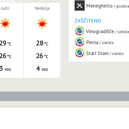
Meneghello
gostiln
Jutri
Nedelja
ZAŠČITENO
Vinogradišče
sidrišč
29
28
Perna
sidrišče
Stari Stani
sidrišče
26
26
3
4
voz
voz