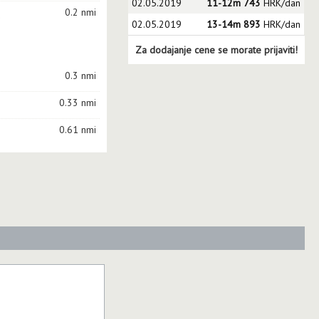
02.05.2019
11-12m 743
HRK/dan
0.2 nmi
a
02.05.2019
13-14m 893
HRK/dan
Za dodajanje cene se morate prijaviti!
0.3 nmi
e
0.33 nmi
0.61 nmi