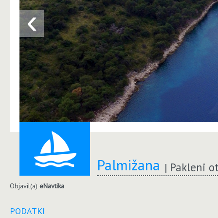
‹
Palmižana
Pakleni o
Objavil(a)
eNavtika
PODATKI