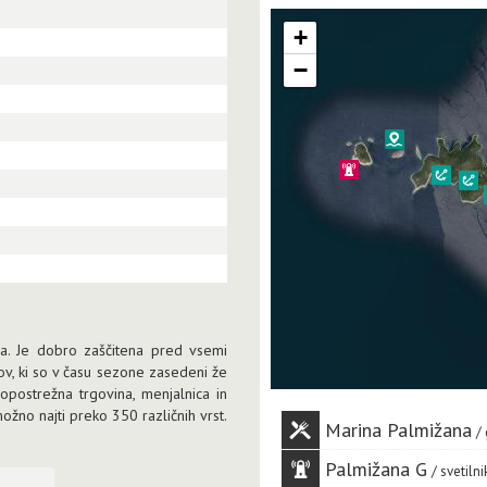
+
−
ra. Je dobro zaščitena pred vsemi
ov, ki so v času sezone zasedeni že
amopostrežna trgovina, menjalnica in
možno najti preko 350 različnih vrst.
Marina Palmižana
Palmižana G
svetilni