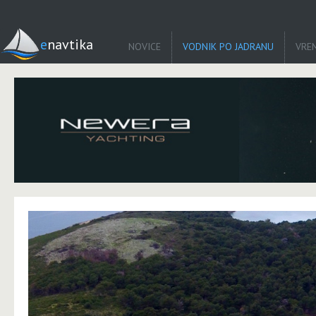
enavtika
NOVICE
VODNIK PO JADRANU
VRE