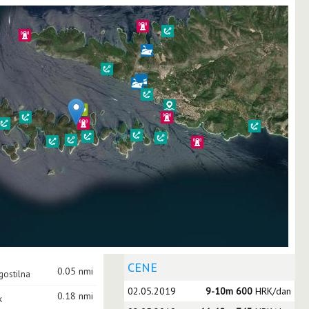
CENE
0.05 nmi
gostilna
02.05.2019
9-10m 600
HRK/dan
0.18 nmi
k