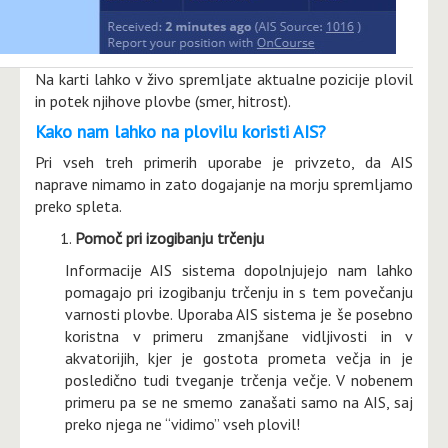
Na karti lahko v živo spremljate aktualne pozicije plovil
in potek njihove plovbe (smer, hitrost).
Kako nam lahko na plovilu koristi AIS?
Pri vseh treh primerih uporabe je privzeto, da AIS
naprave nimamo in zato dogajanje na morju spremljamo
preko spleta.
Pomoč pri izogibanju trčenju
Informacije AIS sistema dopolnjujejo nam lahko
pomagajo pri izogibanju trčenju in s tem povečanju
varnosti plovbe. Uporaba AIS sistema je še posebno
koristna v primeru zmanjšane vidljivosti in v
akvatorijih, kjer je gostota prometa večja in je
posledično tudi tveganje trčenja večje. V nobenem
primeru pa se ne smemo zanašati samo na AIS, saj
preko njega ne “vidimo” vseh plovil!