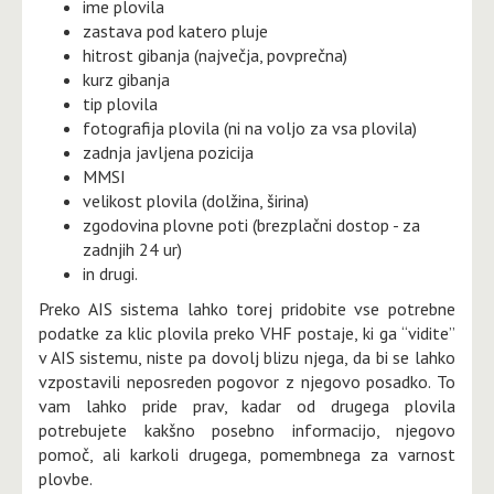
ime plovila
zastava pod katero pluje
hitrost gibanja (največja, povprečna)
kurz gibanja
tip plovila
fotografija plovila (ni na voljo za vsa plovila)
zadnja javljena pozicija
MMSI
velikost plovila (dolžina, širina)
zgodovina plovne poti (brezplačni dostop - za
zadnjih 24 ur)
in drugi.
Preko AIS sistema lahko torej pridobite vse potrebne
podatke za klic plovila preko VHF postaje, ki ga “vidite”
v AIS sistemu, niste pa dovolj blizu njega, da bi se lahko
vzpostavili neposreden pogovor z njegovo posadko. To
vam lahko pride prav, kadar od drugega plovila
potrebujete kakšno posebno informacijo, njegovo
pomoč, ali karkoli drugega, pomembnega za varnost
plovbe.