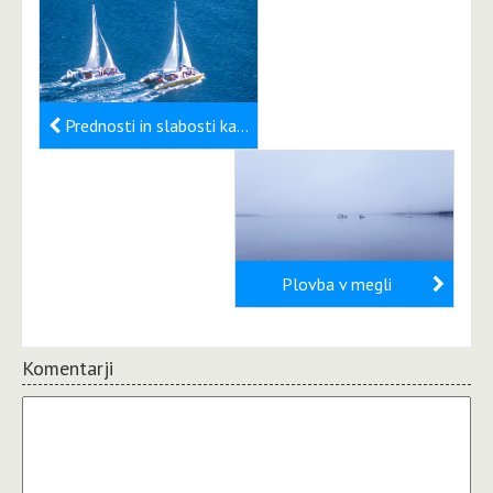
Prednosti in slabosti katamaranov
Plovba v megli
Komentarji