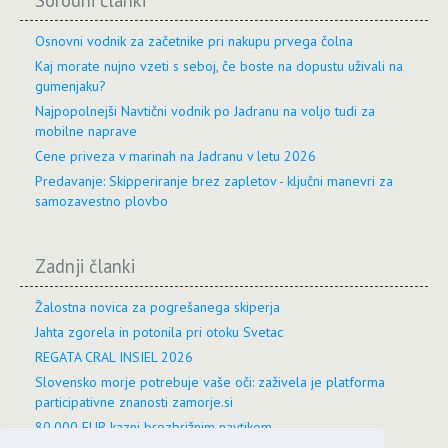
Osnovni vodnik za začetnike pri nakupu prvega čolna
Kaj morate nujno vzeti s seboj, če boste na dopustu uživali na
gumenjaku?
Najpopolnejši Navtični vodnik po Jadranu na voljo tudi za
mobilne naprave
Cene priveza v marinah na Jadranu v letu 2026
Predavanje: Skipperiranje brez zapletov - ključni manevri za
samozavestno plovbo
Zadnji članki
Žalostna novica za pogrešanega skiperja
Jahta zgorela in potonila pri otoku Svetac
REGATA CRAL INSIEL 2026
Slovensko morje potrebuje vaše oči: zaživela je platforma
participativne znanosti zamorje.si
80.000 EUR kazni brezbrižnim navtikom