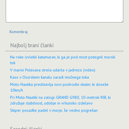
Komentiraj
Najbolj brani članki
Na roke izvlekli katamaran, ki ga je pod most potegnil morski
tok
V marini Polesana strela udarila v jadrnico (video)
Kaos v Osorskem kanalu zaradi močnega toka
Moto-Nautika predstavlja novi podvodni skuter, ki doseže
10km/h
Pri Moto-Nautiki na zalogi: GRAND G980, 10-metrski RIB, ki
združuje stabilnost, udobje in vrhunsko izdelavo
Skiper posadke padel v morje, še vedno pogrešan
Sorodni članki