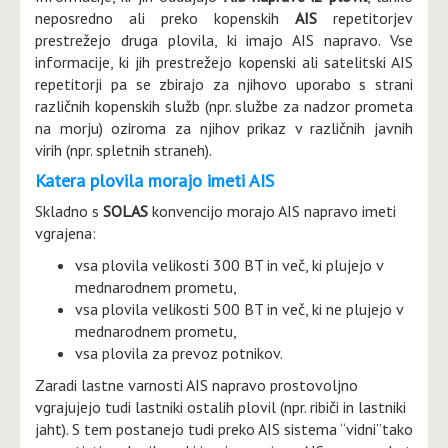
neposredno ali preko kopenskih
AIS
repetitorjev
prestrežejo druga plovila, ki imajo AIS napravo. Vse
informacije, ki jih prestrežejo kopenski ali satelitski AIS
repetitorji pa se zbirajo za njihovo uporabo s strani
različnih kopenskih služb (npr. službe za nadzor prometa
na morju) oziroma za njihov prikaz v različnih javnih
virih (npr. spletnih straneh).
Katera plovila morajo imeti AIS
Skladno s
SOLAS
konvencijo morajo AIS napravo imeti
vgrajena:
vsa plovila velikosti 300 BT in več, ki plujejo v
mednarodnem prometu,
vsa plovila velikosti 500 BT in več, ki ne plujejo v
mednarodnem prometu,
vsa plovila za prevoz potnikov.
Zaradi lastne varnosti AIS napravo prostovoljno
vgrajujejo tudi lastniki ostalih plovil (npr. ribiči in lastniki
jaht). S tem postanejo tudi preko AIS sistema “vidni”tako