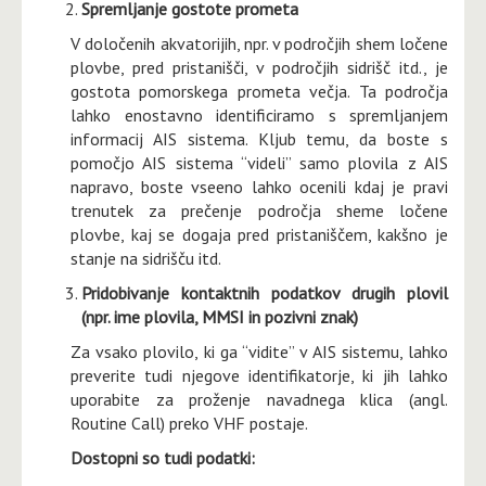
Spremljanje gostote prometa
V določenih akvatorijih, npr. v področjih shem ločene
plovbe, pred pristanišči, v področjih sidrišč itd., je
gostota pomorskega prometa večja. Ta področja
lahko enostavno identificiramo s spremljanjem
informacij AIS sistema. Kljub temu, da boste s
pomočjo AIS sistema “videli” samo plovila z AIS
napravo, boste vseeno lahko ocenili kdaj je pravi
trenutek za prečenje področja sheme ločene
plovbe, kaj se dogaja pred pristaniščem, kakšno je
stanje na sidrišču itd.
Pridobivanje kontaktnih podatkov drugih plovil
(npr. ime plovila, MMSI in pozivni znak)
Za vsako plovilo, ki ga “vidite” v AIS sistemu, lahko
preverite tudi njegove identifikatorje, ki jih lahko
uporabite za proženje navadnega klica (angl.
Routine Call) preko VHF postaje.
Dostopni so tudi podatki: