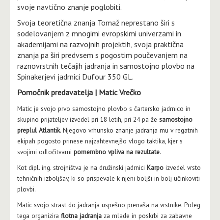
svoje navtično znanje poglobiti.
Svoja teoretična znanja Tomaž neprestano širi s
sodelovanjem z mnogimi evropskimi univerzami in
akademijami na razvojnih projektih, svoja praktična
znanja pa širi predvsem s pogostim poučevanjem na
raznovrstnih tečajih jadranja in samostojno plovbo na
Spinakerjevi jadrnici Dufour 350 GL.
Pomočnik predavatelja | Matic Vrečko
Matic je svojo prvo samostojno plovbo s čartersko jadrnico in
skupino prijateljev izvedel pri 18 letih, pri 24 pa že
samostojno
preplul Atlantik
. Njegovo vrhunsko znanje jadranja mu v regatnih
ekipah pogosto prinese najzahtevnejšo vlogo taktika, kjer s
svojimi odločitvami
pomembno vpliva na rezultate
.
Kot dipl. ing. strojništva je na družinski jadrnici
Karpo
izvedel vrsto
tehničnih izboljšav, ki so prispevale k njeni boljši in bolj učinkoviti
plovbi.
Matic svojo strast do jadranja uspešno prenaša na vrstnike. Poleg
tega organizira
flotna jadranja
za mlade in poskrbi za zabavne