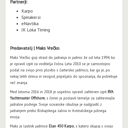
Partnerji:
Karpo
Spinaker.si
eNavtika
JK Loka Timing
Predavatelj | Maks Vrečko
Maks Vrečko goji strast do jadranja in jadrnic že od leta 1994, ko
je opravil izpit za voditelja čolna. Leta 2010 se je samostojno
podal na svojo prvo plovbo s čartersko jadrnico, kar ga je, po
nekaj letih stresa in nezgod, pripeljalo do spoznanja, da potrebuje
več znanja.
Med letoma 2016 in 2018 je uspešno opravil zahteven izpit
RYA
Yachtmaster Offshore
, s čimer je postavil temelje za zahtevnejše
jadralne podvige. Svoje oceanske izkušnje je nadgradil z
jadranjem preko Biskajskega zaliva in Avstralskega južnega
morja.
Maks je lastnik jadrnice
Elan 450 Karpo
, s katero skupaj s svojo