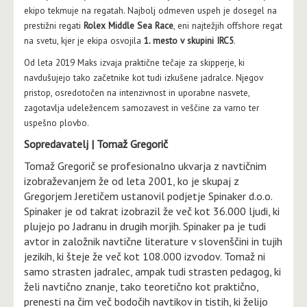
ekipo tekmuje na regatah. Najbolj odmeven uspeh je dosegel na
prestižni regati
Rolex Middle Sea Race
, eni najtežjih offshore regat
na svetu, kjer je ekipa osvojila
1. mesto v skupini IRC5
.
Od leta 2019 Maks izvaja praktične tečaje za skipperje, ki
navdušujejo tako začetnike kot tudi izkušene jadralce. Njegov
pristop, osredotočen na intenzivnost in uporabne nasvete,
zagotavlja udeležencem samozavest in veščine za varno ter
uspešno plovbo.
Sopredavatelj | Tomaž Gregorič
Tomaž Gregorič se profesionalno ukvarja z navtičnim
izobraževanjem že od leta 2001, ko je skupaj z
Gregorjem Jeretičem ustanovil podjetje Spinaker d.o.o.
Spinaker je od takrat izobrazil že več kot 36.000 ljudi, ki
plujejo po Jadranu in drugih morjih. Spinaker pa je tudi
avtor in založnik navtične literature v slovenščini in tujih
jezikih, ki šteje že več kot 108.000 izvodov. Tomaž ni
samo strasten jadralec, ampak tudi strasten pedagog, ki
želi navtično znanje, tako teoretično kot praktično,
prenesti na čim več bodočih navtikov in tistih, ki želijo