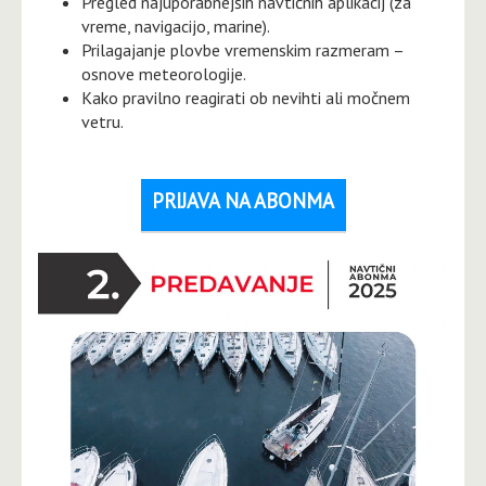
Pregled najuporabnejših navtičnih aplikacij (za
vreme, navigacijo, marine).
Prilagajanje plovbe vremenskim razmeram –
osnove meteorologije.
Kako pravilno reagirati ob nevihti ali močnem
vetru.
PRIJAVA NA ABONMA