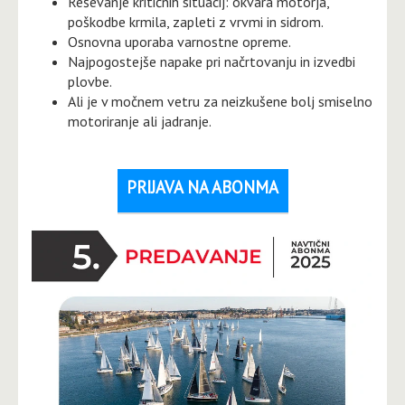
Reševanje kritičnih situacij: okvara motorja,
poškodbe krmila, zapleti z vrvmi in sidrom.
Osnovna uporaba varnostne opreme.
Najpogostejše napake pri načrtovanju in izvedbi
plovbe.
Ali je v močnem vetru za neizkušene bolj smiselno
motoriranje ali jadranje.
PRIJAVA NA ABONMA