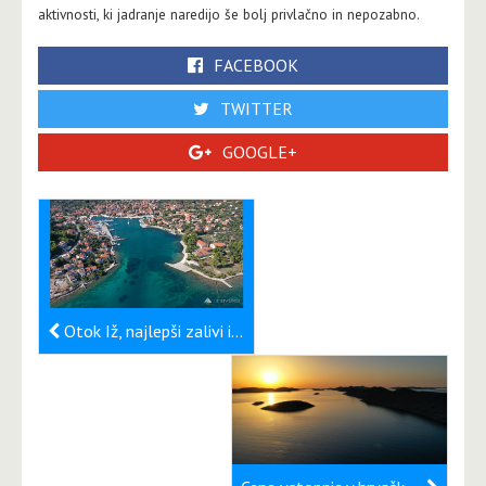
aktivnosti, ki jadranje naredijo še bolj privlačno in nepozabno.
FACEBOOK
TWITTER
GOOGLE+
Otok Iž, najlepši zalivi in pristanišča