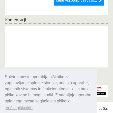
Cene vstopnic v hrvaške nacionalne parke za plovila v letu 2024
Komentarji
Komentiraj
Spletno mesto uporablja piškotke za
zagotavljanje spletne storitve, analizo uporabe,
oglasnih sistemov in funkcionalnosti, ki jih brez
piškotkov ne bi mogli nuditi. Z nadaljnjo uporabo
spletnega mesta soglašate s piškotki.
Več o piškotkih
Alaris d.o.o., Topniška 14, Ljubljana, Tel.: 031 303 086, e-pošta: