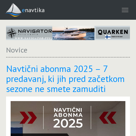
enavtika
Novice
Navtični abonma 2025 – 7
predavanj, ki jih pred začetkom
sezone ne smete zamuditi