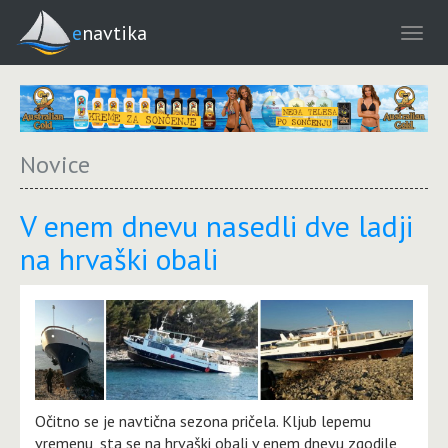
enavtika
Novice
V enem dnevu nasedli dve ladji
na hrvaški obali
Očitno se je navtična sezona pričela. Kljub lepemu
vremenu, sta se na hrvaški obali v enem dnevu zgodile