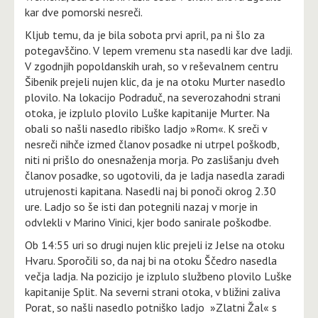
kar dve pomorski nesreči.
Kljub temu, da je bila sobota prvi april, pa ni šlo za
potegavščino. V lepem vremenu sta nasedli kar dve ladji.
V zgodnjih popoldanskih urah, so v reševalnem centru
Šibenik prejeli nujen klic, da je na otoku Murter nasedlo
plovilo. Na lokacijo Podraduč, na severozahodni strani
otoka, je izplulo plovilo Luške kapitanije Murter. Na
obali so našli nasedlo ribiško ladjo »Rom«. K sreči v
nesreči nihče izmed članov posadke ni utrpel poškodb,
niti ni prišlo do onesnaženja morja. Po zaslišanju dveh
članov posadke, so ugotovili, da je ladja nasedla zaradi
utrujenosti kapitana. Nasedli naj bi ponoči okrog 2.30
ure. Ladjo so še isti dan potegnili nazaj v morje in
odvlekli v Marino Vinici, kjer bodo sanirale poškodbe.
Ob 14:55 uri so drugi nujen klic prejeli iz Jelse na otoku
Hvaru. Sporočili so, da naj bi na otoku Ščedro nasedla
večja ladja. Na pozicijo je izplulo službeno plovilo Luške
kapitanije Split. Na severni strani otoka, v bližini zaliva
Porat, so našli nasedlo potniško ladjo »Zlatni Žal« s