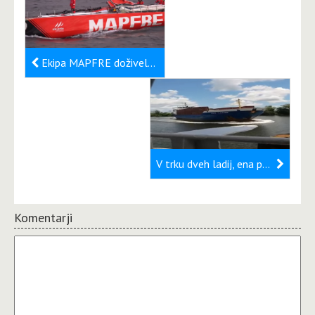
Ekipa MAPFRE doživela nesrečo na treningu za VOR (Video)
V trku dveh ladij, ena potonila (Video)
Komentarji