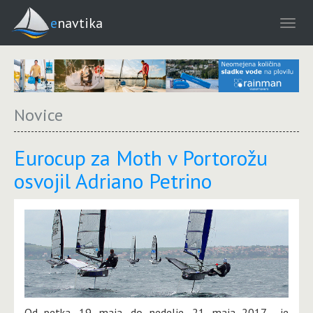
enavtika
Novice
Eurocup za Moth v Portorožu
osvojil Adriano Petrino
Od petka, 19. maja, do nedelje, 21. maja 2017, je