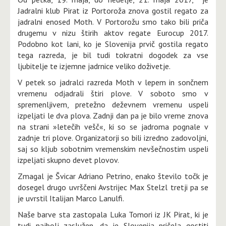
Jadralni klub Pirat iz Portoroža znova gostil regato za
jadralni enosed Moth. V Portorožu smo tako bili priča
drugemu v nizu štirih aktov regate Eurocup 2017.
Podobno kot lani, ko je Slovenija prvič gostila regato
tega razreda, je bil tudi tokratni dogodek za vse
ljubitelje te izjemne jadrnice veliko doživetje.
V petek so jadralci razreda Moth v lepem in sončnem
vremenu odjadrali štiri plove. V soboto smo v
spremenljivem, pretežno deževnem vremenu uspeli
izpeljati le dva plova. Zadnji dan pa je bilo vreme znova
na strani »letečih vešč«, ki so se jadroma pognale v
zadnje tri plove. Organizatorji so bili izredno zadovoljni,
saj so kljub sobotnim vremenskim nevšečnostim uspeli
izpeljati skupno devet plovov.
Zmagal je Švicar Adriano Petrino, enako število točk je
dosegel drugo uvrščeni Avstrijec Max Stelzl tretji pa se
je uvrstil Italijan Marco Lanulfi.
Naše barve sta zastopala Luka Tomori iz JK Pirat, ki je
tudi najbolj zaslužen, da je Slovenija pričela gostiti