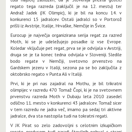
regato tega razreda (zaključil je na 12. mestu) ter
Andraž Jadek (JK Olimpic), ki je bil na koncu 14. v
konkurenci 15 jadralcev. Ostali jadralci so v Portorož
prišli iz Avstrije, Italije, Hrvaške, Nemčije in Švice.
Eurocup je največja organizirana serija regat za razred
Moth, ki se je udeležujejo posadke iz vse Evrope.
Koledar vključuje pet regat, prva se je odvijala v Avstriji,
druga se je ta konec tedna odvijala v Sloveniji. Sledile
bodo regate v Nemčiji, svetovno prvenstvo na
Gardskem jezeru v Italiji, sezona pa se bo zaključila z
oktobrsko regato v Punta Ali v Italiji.
Prvi, ki je pri nas zajadral na Mothu, je bil trikratni
olimpijec v razredu 470 Tomaž Čopi, ki je na svetovnem
prvenstvu razreda Moth v Dubaju leta 2010 zasedel
odlično 11. mesto v konkurenci 43 jadralcev. Tomaž sicer
v tem razredu ne jadra več, imamo pa sedaj tri aktivne
jadralce, dva sta nastopila tudi na tokratni regati.
V JK Pirat so zelo zadovoljni s celotnim izkupičkom
regate, predvsem tudi zaradi številnih pohval s strani