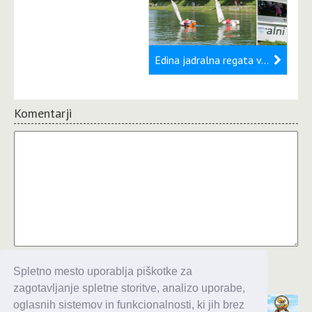
Edina jadralna regata v Ljubljani: Regata dvojic za razred optimist
Komentarji
Komentiraj
Spletno mesto uporablja piškotke za
zagotavljanje spletne storitve, analizo uporabe,
oglasnih sistemov in funkcionalnosti, ki jih brez