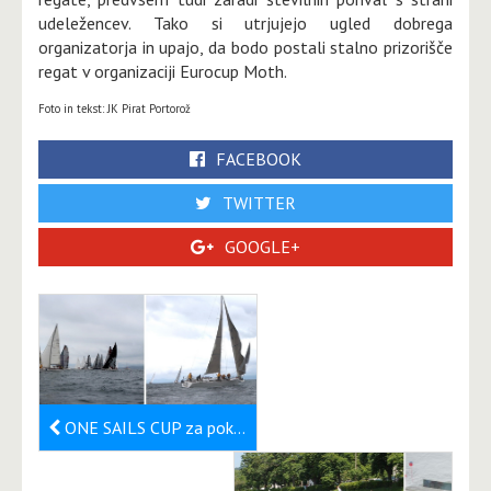
udeležencev. Tako si utrjujejo ugled dobrega
organizatorja in upajo, da bodo postali stalno prizorišče
regat v organizaciji Eurocup Moth.
Foto in tekst: JK Pirat Portorož
FACEBOOK
TWITTER
GOOGLE+
ONE SAILS CUP za pokal Slovenije v roke Dušanu Puhu