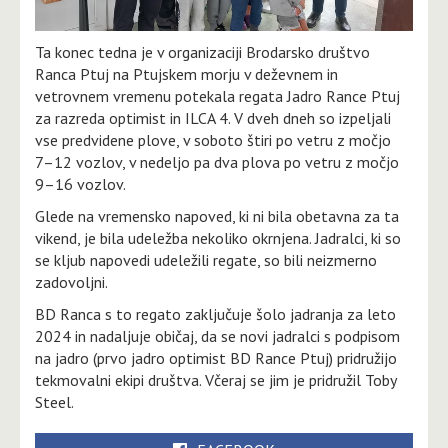
Ta konec tedna je v organizaciji Brodarsko društvo
Ranca Ptuj na Ptujskem morju v deževnem in
vetrovnem vremenu potekala regata Jadro Rance Ptuj
za razreda optimist in ILCA 4. V dveh dneh so izpeljali
vse predvidene plove, v soboto štiri po vetru z močjo
7–12 vozlov, v nedeljo pa dva plova po vetru z močjo
9–16 vozlov.
Glede na vremensko napoved, ki ni bila obetavna za ta
vikend, je bila udeležba nekoliko okrnjena. Jadralci, ki so
se kljub napovedi udeležili regate, so bili neizmerno
zadovoljni.
BD Ranca s to regato zaključuje šolo jadranja za leto
2024 in nadaljuje običaj, da se novi jadralci s podpisom
na jadro (prvo jadro optimist BD Rance Ptuj) pridružijo
tekmovalni ekipi društva. Včeraj se jim je pridružil Toby
Steel.