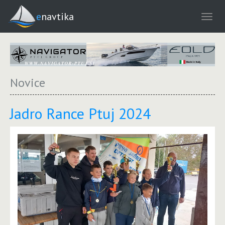
enavtika
Novice
Jadro Rance Ptuj 2024