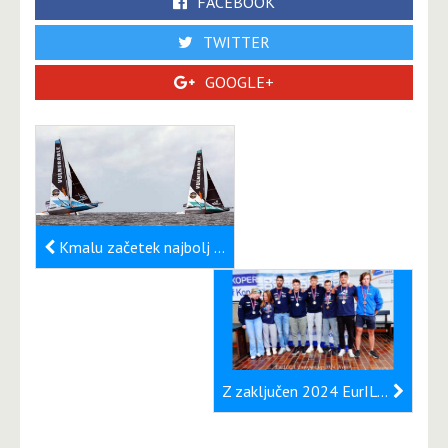
FACEBOOK
TWITTER
GOOGLE+
Kmalu začetek najbolj zahtevne regate na svetu Vendee Globe
Z zaključen 2024 EurILCA Europa Cup Slovenia ter DP za ILCA 4 in ILCA 7