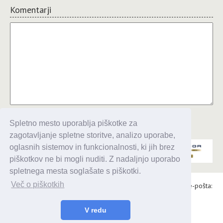
Komentarji
Komentiraj
Spletno mesto uporablja piškotke za
zagotavljanje spletne storitve, analizo uporabe,
oglasnih sistemov in funkcionalnosti, ki jih brez
piškotkov ne bi mogli nuditi. Z nadaljnjo uporabo
spletnega mesta soglašate s piškotki.
Več o piškotkih
Alaris d.o.o., Topniška 14, Ljubljana, Tel.: 031 303 086, e-pošta:
urednik@enavtika.si
V redu
© 2026 enavtika