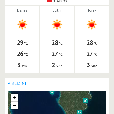
Ni zaščiteno
Danes
Jutri
Torek
29
28
28
26
27
27
3
2
3
voz
voz
voz
V BLIŽINI
+
−