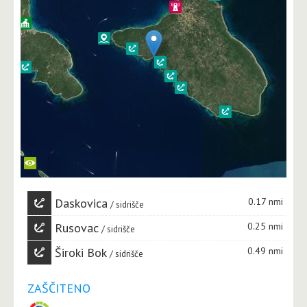
Daskovica
0.17 nmi
sidrišče
Rusovac
0.25 nmi
sidrišče
Široki Bok
0.49 nmi
sidrišče
ZAŠČITENO