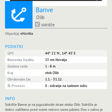
Banve
Olib
sidrišče
Objavil(a)
eNavtika
PODATKI
GPS
44° 21' N , 14° 45' E
Bencinska črpalka
13 nm Novalja
Globina vode
1 - 8 m
Kraj
otok Olib
Obratovalni čas
1.1. - 31.12.
Št. Privezov
0 - sidranje na lastnem sidru
INFO
Sidrišče Banve je na jugozahodni strani otoka Olib. Sidrišče je
dobro zaščiteno pred vsemi vetrovi razen južnimi. Dno v zalivu je