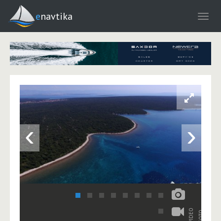
enavtika
‹
›
VIDEO
FOTO