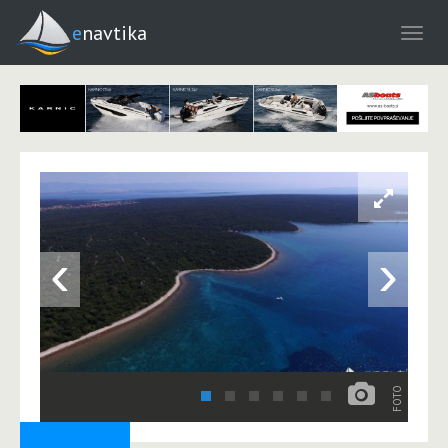
enavtika
‹
›
FOTO