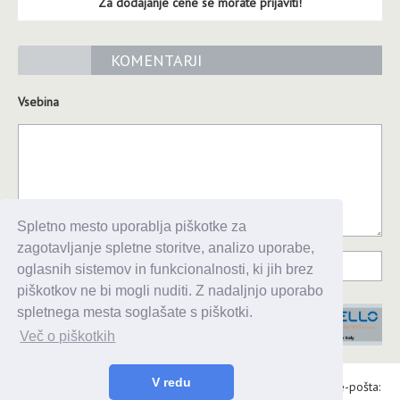
Za dodajanje cene se morate prijaviti!
KOMENTARJI
Vsebina
Spletno mesto uporablja piškotke za
zagotavljanje spletne storitve, analizo uporabe,
oglasnih sistemov in funkcionalnosti, ki jih brez
piškotkov ne bi mogli nuditi. Z nadaljnjo uporabo
spletnega mesta soglašate s piškotki.
Več o piškotkih
V redu
Alaris d.o.o., Topniška 14, Ljubljana, Tel.: 031 303 086, e-pošta: