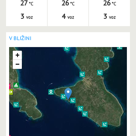
27
26
26
3
4
3
voz
voz
voz
V BLIŽINI
+
−