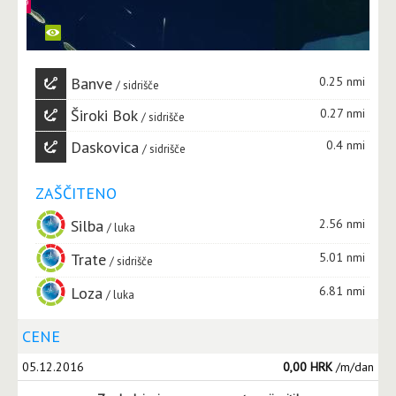
Banve
0.25 nmi
sidrišče
Široki Bok
0.27 nmi
sidrišče
Daskovica
0.4 nmi
sidrišče
ZAŠČITENO
Silba
2.56 nmi
luka
Trate
5.01 nmi
sidrišče
Loza
6.81 nmi
luka
CENE
05.12.2016
0,00 HRK
/m/dan