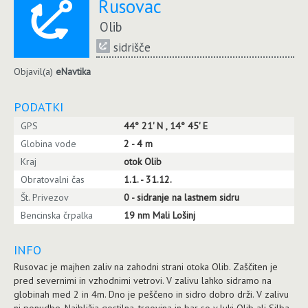
Rusovac
Olib
sidrišče
Objavil(a)
eNavtika
PODATKI
GPS
44° 21' N , 14° 45' E
Globina vode
2 - 4 m
Kraj
otok Olib
Obratovalni čas
1.1. - 31.12.
Št. Privezov
0 - sidranje na lastnem sidru
Bencinska črpalka
19 nm Mali Lošinj
INFO
Rusovac je majhen zaliv na zahodni strani otoka Olib. Zaščiten je
pred severnimi in vzhodnimi vetrovi. V zalivu lahko sidramo na
globinah med 2 in 4m. Dno je peščeno in sidro dobro drži. V zalivu
ni ponudbe. Najbližja gostilna, trgovina in bar so v luki Olib ali Silba.