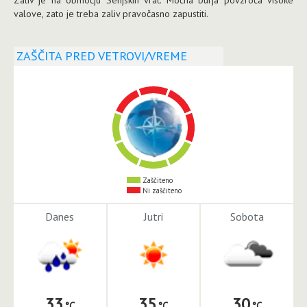
valove, zato je treba zaliv pravočasno zapustiti.
ZAŠČITA PRED VETROVI/VREME
Zaščiteno
Ni zaščiteno
Danes
Jutri
Sobota
33
35
30