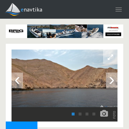
enavtika
‹
›
FOTO