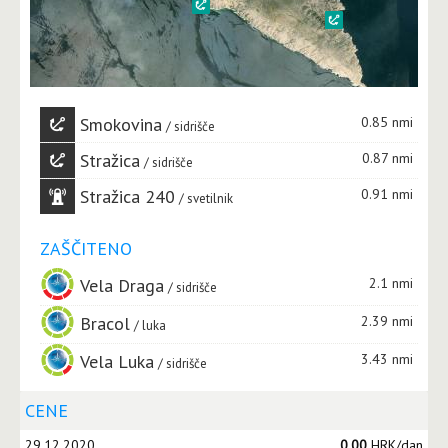
Smokovina
0.85 nmi
sidrišče
Stražica
0.87 nmi
sidrišče
Stražica 240
0.91 nmi
svetilnik
ZAŠČITENO
Vela Draga
2.1 nmi
sidrišče
Bracol
2.39 nmi
luka
Vela Luka
3.43 nmi
sidrišče
CENE
29.12.2020
0,00
HRK/dan