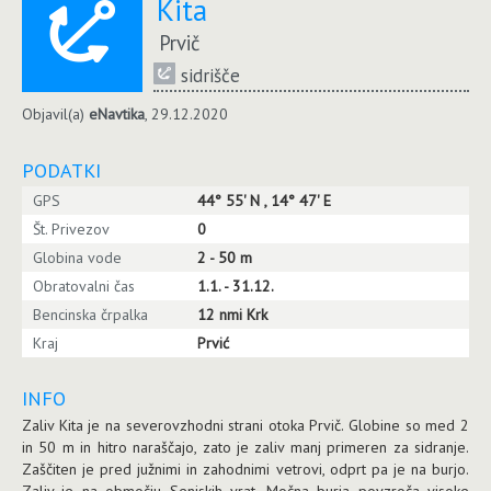
Kita
Prvič
sidrišče
Objavil(a)
eNavtika
, 29.12.2020
PODATKI
GPS
44° 55' N , 14° 47' E
Št. Privezov
0
Globina vode
2 - 50 m
Obratovalni čas
1.1. - 31.12.
Bencinska črpalka
12 nmi Krk
Kraj
Prvić
INFO
Zaliv Kita je na severovzhodni strani otoka Prvič. Globine so med 2
in 50 m in hitro naraščajo, zato je zaliv manj primeren za sidranje.
Zaščiten je pred južnimi in zahodnimi vetrovi, odprt pa je na burjo.
Zaliv je na območju Senjskih vrat. Močna burja povzroča visoke