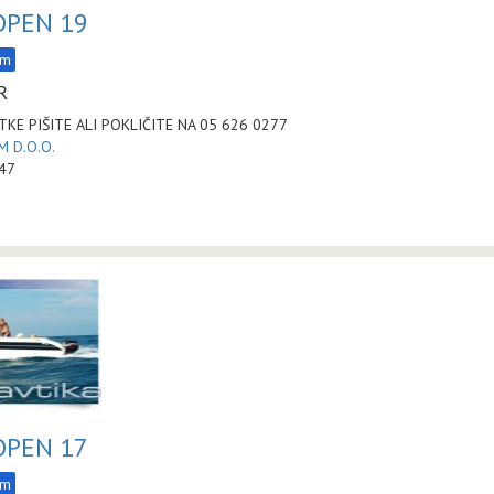
OPEN 19
am
R
KE PIŠITE ALI POKLIČITE NA 05 626 0277
 D.O.O.
:47
a
OPEN 17
am