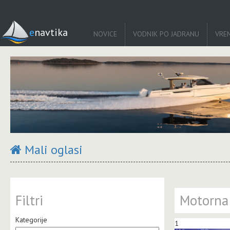
enavtika
NOVICE
VODNIK PO JADRANU
VRE
Mali oglasi
Filtri
Motorna 
Kategorije
1