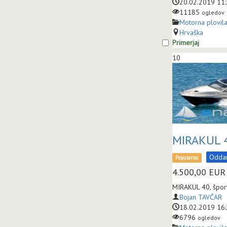
20.02.2019 11
11185
ogledov
Motorna plovil
Hrvaška
Primerjaj
10
MIRAKUL 
Odda
Popularno
4.500,00
EUR
MIRAKUL 40, šport
Bojan TAVČAR
18.02.2019 16
6796
ogledov