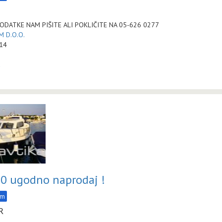
ODATKE NAM PIŠITE ALI POKLIČITE NA 05-626 0277
 D.O.O.
:14
a
 ugodno naprodaj !
am
R