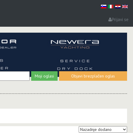
Prijavi se
Moji oglasi
Objavi brezplačen oglas