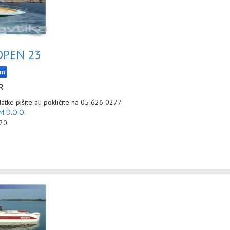
OPEN 23
am
R
atke pišite ali pokličite na 05 626 0277
 D.O.O.
:20
a