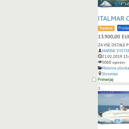
ITALMAR 
Prod
Popularno
13.900,00
EU
ZA VSE OSTALE P
MARINE SYSTEM
21.02.2019 13
5060
ogledov
Motorna plovil
Slovenija
Primerjaj
1