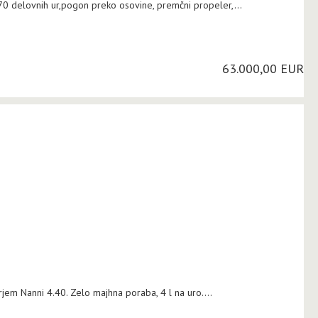
70 delovnih ur,pogon preko osovine, premčni propeler,...
63.000,00 EUR
rjem Nanni 4.40. Zelo majhna poraba, 4 l na uro....