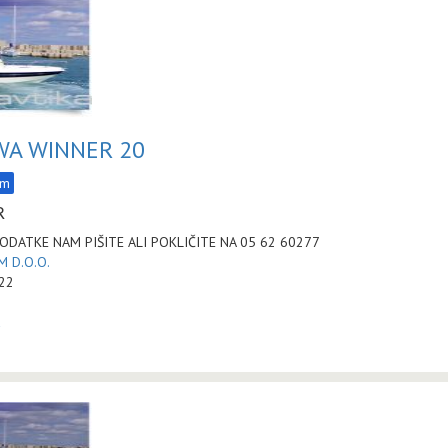
WA WINNER 20
am
R
ODATKE NAM PIŠITE ALI POKLIČITE NA 05 62 60277
 D.O.O.
:22
a