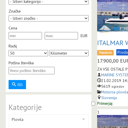
Značke
Cena
EUR
ITALMAR 
Radij
Prod
Popularno
17.900,00
EU
Potšna številka
ZA VSE OSTALE P
MARINE SYSTEM
21.02.2019 14
Išči
5619
ogledov
Motorna plovil
Slovenija
Primerjaj
Kategorije
1
Plovila