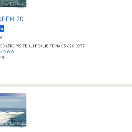
OPEN 20
am
R
ODATKE PIŠITE ALI POKLIČITE NA 05 626 0277
 D.O.O.
:49
a