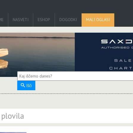
ME
NASVETI
ESHOP
DOGODKI
MALI OGLASI
Išči
plovila