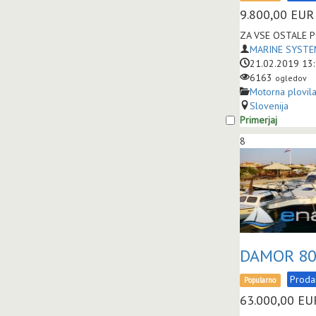
9.800,00
EUR
ZA VSE OSTALE P
MARINE SYSTEM
21.02.2019 13
6163
ogledov
Motorna plovil
Slovenija
Primerjaj
8
DAMOR 800
Prod
Popularno
63.000,00
EU