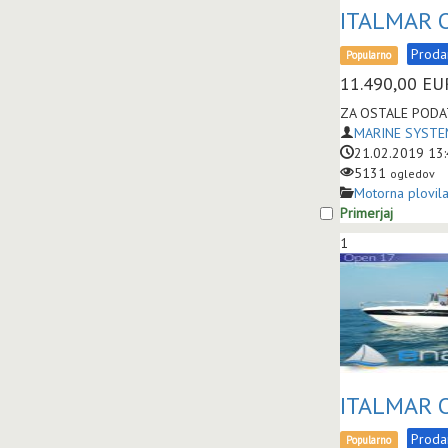
ITALMAR 
Prod
Popularno
11.490,00
EU
ZA OSTALE PODAT
MARINE SYSTEM
21.02.2019 13
5131
ogledov
Motorna plovil
Primerjaj
1
ITALMAR 
Prod
Popularno