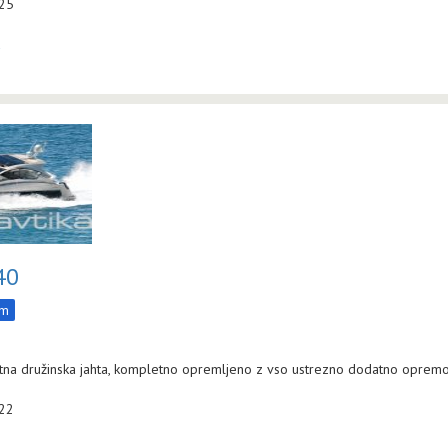
:25
a
40
m
na družinska jahta, kompletno opremljeno z vso ustrezno dodatno opremo 
:22