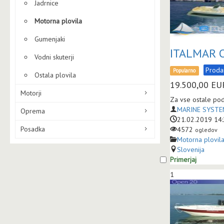
Jadrnice
Motorna plovila
Gumenjaki
ITALMAR 
Vodni skuterji
Prod
Popularno
Ostala plovila
19.500,00
EU
Motorji
Za vse ostale pod
MARINE SYSTEM
Oprema
21.02.2019 14
Posadka
4572
ogledov
Motorna plovil
Slovenija
Primerjaj
1