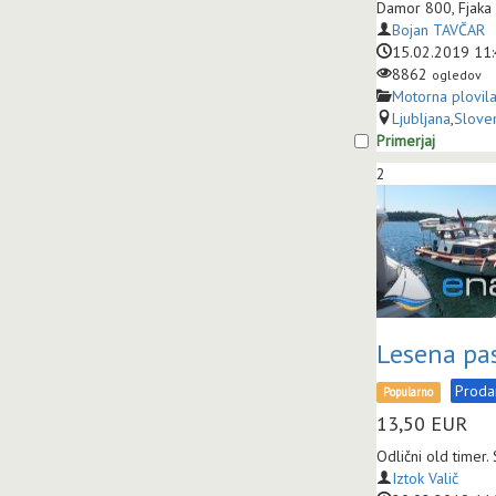
Damor 800, Fjaka 
Bojan TAVČAR
15.02.2019 11
8862
ogledov
Motorna plovil
Ljubljana
,
Sloven
Primerjaj
2
Lesena pa
Prod
Popularno
13,50
EUR
Odlični old timer.
Iztok Valič