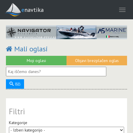
enavtika
Mali oglasi
Moji oglasi
Objavi brezplačen oglas
Išči
Filtri
Kategorije