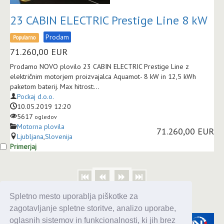
23 CABIN ELECTRIC Prestige Line 8 kW
Prodam
Popularno
71.260,00
EUR
Prodamo NOVO plovilo 23 CABIN ELECTRIC Prestige Line z
električnim motorjem proizvajalca Aquamot- 8 kW in 12,5 kWh
paketom baterij. Max hitrost:...
Pockaj d.o.o.
10.05.2019 12:20
5617
ogledov
Motorna plovila
71.260,00 EUR
Ljubljana
,
Slovenija
Primerjaj
Spletno mesto uporablja piškotke za
zagotavljanje spletne storitve, analizo uporabe,
oglasnih sistemov in funkcionalnosti, ki jih brez