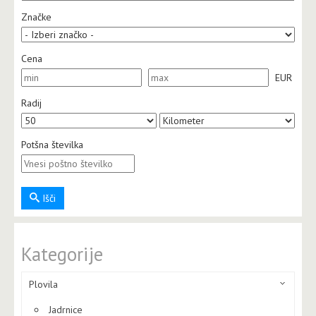
Značke
Cena
EUR
Radij
Potšna številka
Išči
Kategorije
Plovila
Jadrnice