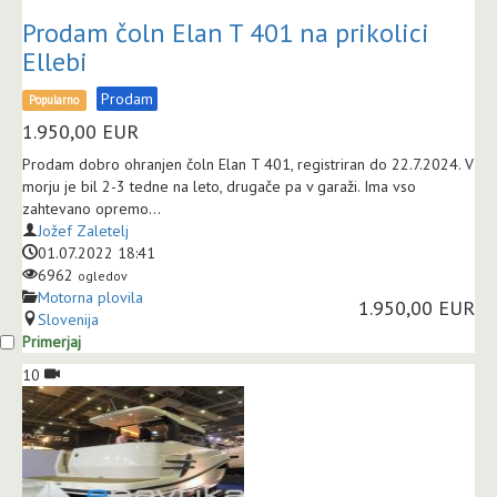
Prodam čoln Elan T 401 na prikolici
Ellebi
Prodam
Popularno
1.950,00
EUR
Prodam dobro ohranjen čoln Elan T 401, registriran do 22.7.2024. V
morju je bil 2-3 tedne na leto, drugače pa v garaži. Ima vso
zahtevano opremo...
Jožef Zaletelj
01.07.2022 18:41
6962
ogledov
Motorna plovila
1.950,00 EUR
Slovenija
Primerjaj
10