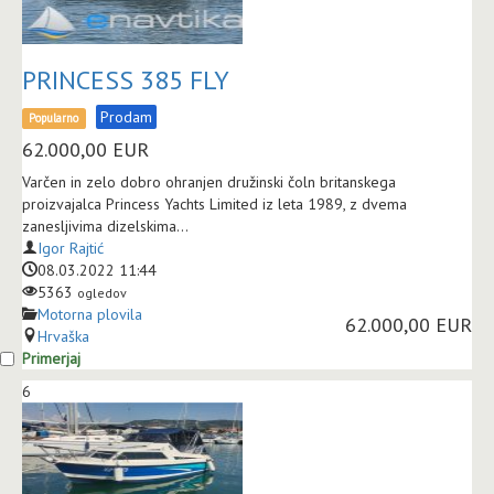
PRINCESS 385 FLY
Prodam
Popularno
62.000,00
EUR
Varčen in zelo dobro ohranjen družinski čoln britanskega
proizvajalca Princess Yachts Limited iz leta 1989, z dvema
zanesljivima dizelskima...
Igor Rajtić
08.03.2022 11:44
5363
ogledov
Motorna plovila
62.000,00 EUR
Hrvaška
Primerjaj
6