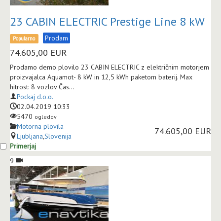
23 CABIN ELECTRIC Prestige Line 8 kW
Prodam
Popularno
74.605,00
EUR
Prodamo demo plovilo 23 CABIN ELECTRIC z električnim motorjem
proizvajalca Aquamot- 8 kW in 12,5 kWh paketom baterij. Max
hitrost: 8 vozlov Čas...
Pockaj d.o.o.
02.04.2019 10:33
5470
ogledov
Motorna plovila
74.605,00 EUR
Ljubljana
,
Slovenija
Primerjaj
9