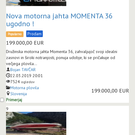
Nova motorna jahta MOMENTA 36
ugodno !
Prodam
Popularno
199.000,00
EUR
Družinska motorna jahta Momenta 36, zahvaljujoč svoji idealni
zasnovi in široki notranjosti, ponuja udobje, ki se pričakuje od
večjega plovila...
Bojan TAVČAR
22.03.2019 20:01
7524
ogledov
Motorna plovila
199.000,00 EUR
Slovenija
Primerjaj
9