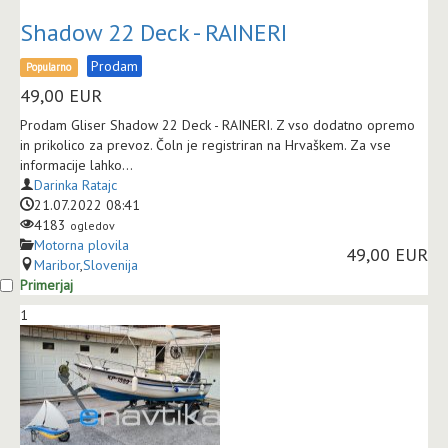
Shadow 22 Deck - RAINERI
Prodam
Popularno
49,00
EUR
Prodam Gliser Shadow 22 Deck - RAINERI. Z vso dodatno opremo
in prikolico za prevoz. Čoln je registriran na Hrvaškem. Za vse
informacije lahko...
Darinka Ratajc
21.07.2022 08:41
4183
ogledov
Motorna plovila
49,00 EUR
Maribor
,
Slovenija
Primerjaj
1