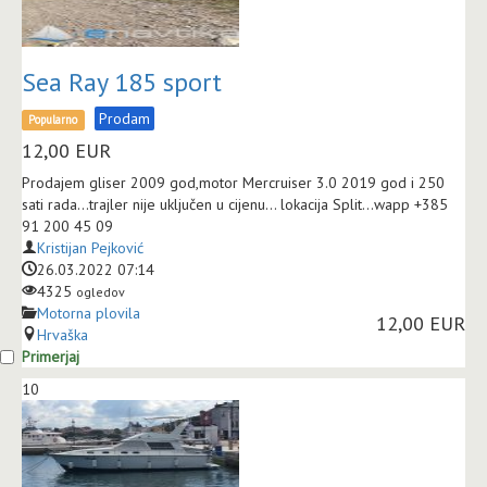
Sea Ray 185 sport
Prodam
Popularno
12,00
EUR
Prodajem gliser 2009 god,motor Mercruiser 3.0 2019 god i 250
sati rada...trajler nije uključen u cijenu... lokacija Split...wapp +385
91 200 45 09
Kristijan Pejković
26.03.2022 07:14
4325
ogledov
Motorna plovila
12,00 EUR
Hrvaška
Primerjaj
10