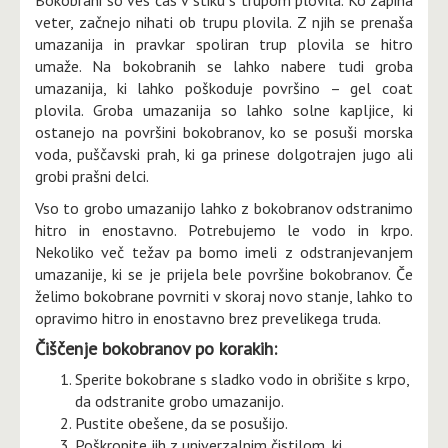
Bokobrani so ves čas v stiku s trupom plovila. Ko zapiha
veter, začnejo nihati ob trupu plovila. Z njih se prenaša
umazanija in pravkar spoliran trup plovila se hitro
umaže. Na bokobranih se lahko nabere tudi groba
umazanija, ki lahko poškoduje površino – gel coat
plovila. Groba umazanija so lahko solne kapljice, ki
ostanejo na površini bokobranov, ko se posuši morska
voda, puščavski prah, ki ga prinese dolgotrajen jugo ali
grobi prašni delci.
Vso to grobo umazanijo lahko z bokobranov odstranimo
hitro in enostavno. Potrebujemo le vodo in krpo.
Nekoliko več težav pa bomo imeli z odstranjevanjem
umazanije, ki se je prijela bele površine bokobranov. Če
želimo bokobrane povrniti v skoraj novo stanje, lahko to
opravimo hitro in enostavno brez prevelikega truda.
Čiščenje bokobranov po korakih:
Sperite bokobrane s sladko vodo in obrišite s krpo,
da odstranite grobo umazanijo.
Pustite obešene, da se posušijo.
Poškropite jih z univerzalnim čistilom, ki