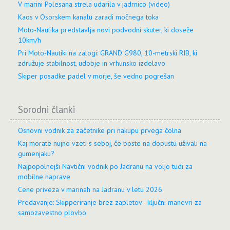
V marini Polesana strela udarila v jadrnico (video)
Kaos v Osorskem kanalu zaradi močnega toka
Moto-Nautika predstavlja novi podvodni skuter, ki doseže
10km/h
Pri Moto-Nautiki na zalogi: GRAND G980, 10-metrski RIB, ki
združuje stabilnost, udobje in vrhunsko izdelavo
Skiper posadke padel v morje, še vedno pogrešan
Sorodni članki
Osnovni vodnik za začetnike pri nakupu prvega čolna
Kaj morate nujno vzeti s seboj, če boste na dopustu uživali na
gumenjaku?
Najpopolnejši Navtični vodnik po Jadranu na voljo tudi za
mobilne naprave
Cene priveza v marinah na Jadranu v letu 2026
Predavanje: Skipperiranje brez zapletov - ključni manevri za
samozavestno plovbo