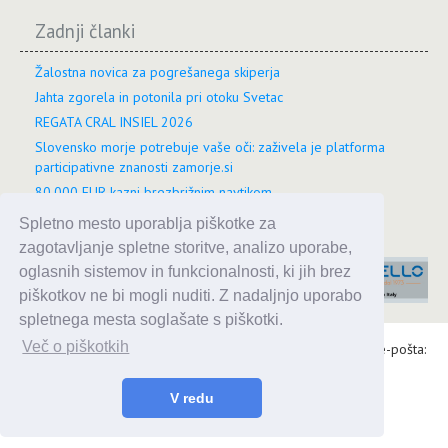
Zadnji članki
Žalostna novica za pogrešanega skiperja
Jahta zgorela in potonila pri otoku Svetac
REGATA CRAL INSIEL 2026
Slovensko morje potrebuje vaše oči: zaživela je platforma
participativne znanosti zamorje.si
80.000 EUR kazni brezbrižnim navtikom
Spletno mesto uporablja piškotke za
zagotavljanje spletne storitve, analizo uporabe,
oglasnih sistemov in funkcionalnosti, ki jih brez
piškotkov ne bi mogli nuditi. Z nadaljnjo uporabo
spletnega mesta soglašate s piškotki.
Več o piškotkih
Alaris d.o.o., Topniška 14, Ljubljana, Tel.: 031 303 086, e-pošta:
urednik@enavtika.si
V redu
© 2026 enavtika
Zaupnost podatkov
|
Splošni pogoji
|
Oglaševanje