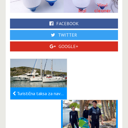
FACEBOOK
TWITTER
GOOGLE+
Turistična taksa za navtike na Hrvaškem v 2020