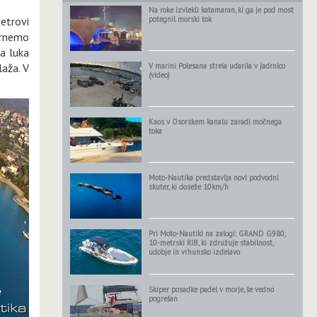
Na roke izvlekli katamaran, ki ga je pod most
vetrovi
potegnil morski tok
obrnemo
na luka
aža. V
V marini Polesana strela udarila v jadrnico
(video)
Kaos v Osorskem kanalu zaradi močnega
toka
Moto-Nautika predstavlja novi podvodni
skuter, ki doseže 10km/h
Pri Moto-Nautiki na zalogi: GRAND G980,
10-metrski RIB, ki združuje stabilnost,
udobje in vrhunsko izdelavo
Skiper posadke padel v morje, še vedno
pogrešan