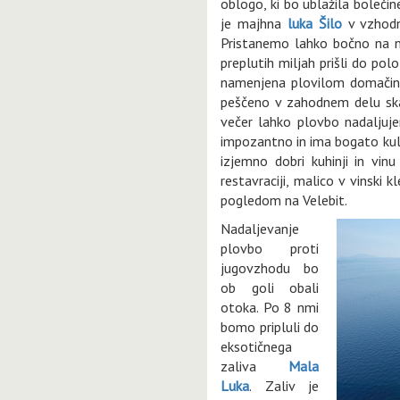
oblogo, ki bo ublažila bolečin
je majhna
luka Šilo
v vzhodn
Pristanemo lahko bočno na n
preplutih miljah prišli do po
namenjena plovilom domačino
peščeno v zahodnem delu skal
večer lahko plovbo nadaljuj
impozantno in ima bogato kulin
izjemno dobri kuhinji in vin
restavraciji, malico v vinski 
pogledom na Velebit.
Nadaljevanje
plovbo proti
jugovzhodu bo
ob goli obali
otoka. Po 8 nmi
bomo pripluli do
eksotičnega
zaliva
Mala
Luka
. Zaliv je