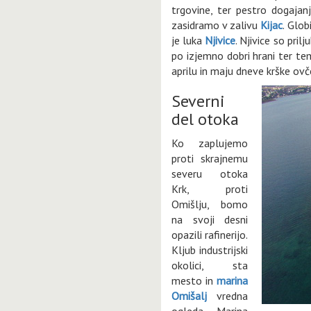
trgovine, ter pestro dogajan
zasidramo v zalivu
Kijac
. Glob
je luka
Njivice
. Njivice so pril
po izjemno dobri hrani ter tem
aprilu in maju dneve krške ov
Severni
del otoka
Ko zaplujemo
proti skrajnemu
severu otoka
Krk, proti
Omišlju, bomo
na svoji desni
opazili rafinerijo.
Kljub industrijski
okolici, sta
mesto in
marina
Omišalj
vredna
ogleda. Marina