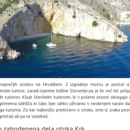
 največjih otokov na Hrvaškem. Z izgradnjo mostu je postal i
enske turiste, zaradi izjemne bližine Slovenije pa je že več let prilj
ih turistov. Kljub številnim turistom, ki v poletni sezoni oblegajo
rimerna sidrišča in luke, kjer lahko uživamo v neokrnjeni naravi d
a turizma. Za kar najboljšo predstavo o otoku, smo iz zraka posn
ristali ali pa se zasidrali.
o zahodenega dela otoka Krk