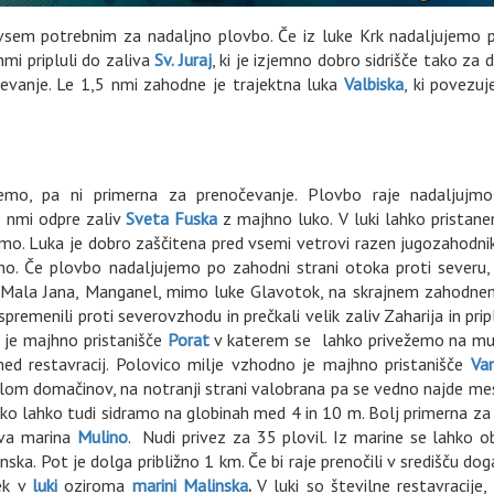
vsem potrebnim za nadaljno plovbo. Če iz luke Krk nadaljujemo 
mi pripluli do zaliva
Sv. Juraj
, ki je izjemno dobro sidrišče tako za
čevanje. Le 1,5 nmi zahodne je trajektna luka
Valbiska
, ki povezuj
nemo, pa ni primerna za prenočevanje. Plovbo raje nadaljujmo
5 nmi odpre zaliv
Sveta Fuska
z majhno luko. V luki lahko pristan
mo. Luka je dobro zaščitena pred vsemi vetrovi razen jugozahodni
rno. Če plovbo nadaljujemo po zahodni strani otoka proti severu
l, Mala Jana, Manganel, mimo luke Glavotok, na skrajnem zahodne
emenili proti severovzhodu in prečkali velik zaliv Zaharija in prip
 je majhno pristanišče
Porat
v katerem se lahko privežemo na mur
med restavracij. Polovico milje vzhodno je majhno pristanišče
Van
om domačinov, na notranji strani valobrana pa se vedno najde me
luko lahko tudi sidramo na globinah med 4 in 10 m. Bolj primerna za
ova marina
Mulino
. Nudi privez za 35 plovil. Iz marine se lahko o
ska. Pot je dolga približno 1 km. Če bi raje prenočili v središču dog
nek v
luki
oziroma
marini Malinska
.
V luki so številne restavracije, 