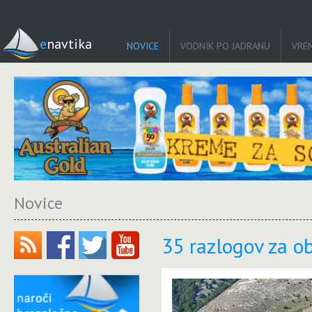
enavtika
NOVICE
VODNIK PO JADRANU
VRE
Novice
35 razlogov za ob