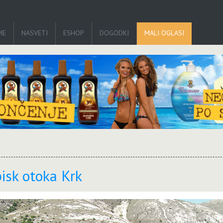
ME
NASVETI
ESHOP
DOGODKI
MALI OGLASI
isk otoka Krk