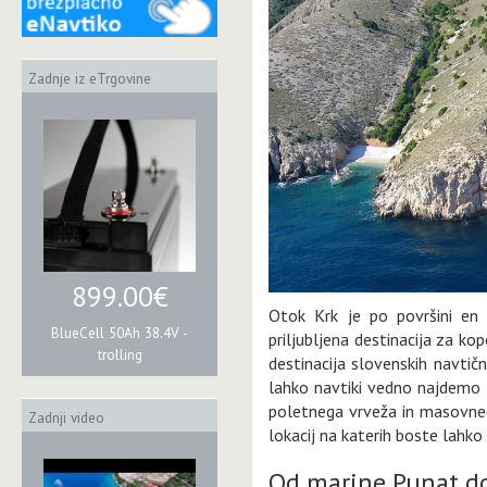
Zadnje iz eTrgovine
899.00€
Otok Krk je po površini en
BlueCell 50Ah 38.4V -
priljubljena destinacija za kop
trolling
destinacija slovenskih navtičn
lahko navtiki vedno najdemo p
poletnega vrveža in masovneg
Zadnji video
lokacij na katerih boste lahko p
Od marine Punat d