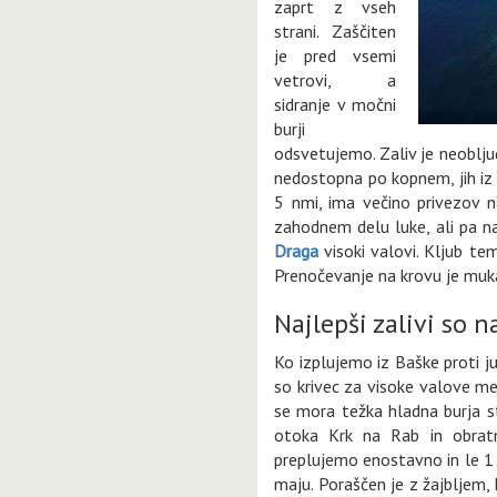
zaprt z vseh
strani. Zaščiten
je pred vsemi
vetrovi, a
sidranje v močni
burji
odsvetujemo. Zaliv je neobljude
nedostopna po kopnem, jih iz
5 nmi, ima večino privezov
zahodnem delu luke, ali pa na
Draga
visoki valovi. Kljub tem
Prenočevanje na krovu je muk
Najlepši zalivi so n
Ko izplujemo iz Baške proti j
so krivec za visoke valove m
se mora težka hladna burja st
otoka Krk na Rab in obrat
preplujemo enostavno in le 1 
maju. Poraščen je z žajbljem, 