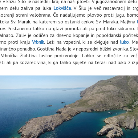
e v križu. Šilo je naslednji kraj na naši plovbi. V jugozahodnem delu
em delu zaliva pa luka
Lokvišča
. V Šilu je več restavracij in tr
otranji strani valobrana. Če nadaljujemo plovbo proti jugu, bom
lotoka Sv. Marak, na katerem so ostanki cerkve Sv. Maraka. Majhna
v. Pristanemo lahko na glavi pomola ali pa pred luko sidramo. 
nato. Zaliv je odličen za dnevno kopanje in popoldanski počitek.
emo proti kraju
Vrbnik
. Leži na vzpetini, ki se dviguje nad
luko
. Me
arično ponudbo. Gostilna Nada je v neposredni bližini zvonika. Slo
u Vrbnička žlahtina lastne proizvodnje. Lahko se odločite za več
kleti ali pa kozarec vina, ki ga lahko spijete na terasi nad luko z i