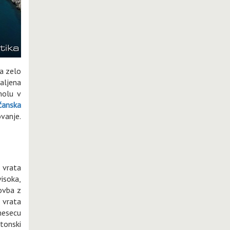
va zelo
daljena
molu v
čanska
ovanje.
a vrata
isoka,
lovba z
 vrata
mesecu
etonski