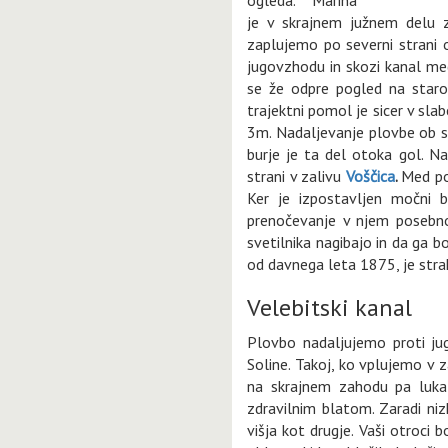
je v skrajnem južnem delu z
zaplujemo po severni strani
jugovzhodu in skozi kanal m
se že odpre pogled na star
trajektni pomol je sicer v sl
3m. Nadaljevanje plovbe ob s
burje je ta del otoka gol. N
strani v zalivu
Voščica
.
Med po
Ker je izpostavljen močni b
prenočevanje v njem posebno 
svetilnika nagibajo in da ga 
od davnega leta 1875, je str
Velebitski kanal
Plovbo nadaljujemo proti ju
Soline. Takoj, ko vplujemo v za
na skrajnem zahodu pa luk
zdravilnim blatom. Zaradi ni
višja kot drugje. Vaši otroci b