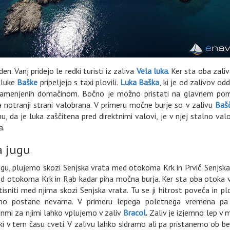
n. Vanj pridejo le redki turisti iz zaliva
Vela luka
. Ker sta oba zali
 luke
Baške
pripeljejo s taxi plovili.
Luka Baška
, ki je od zalivov od
 namenjenih domačinom. Bočno je možno pristati na glavnem po
 notranji strani valobrana. V primeru močne burje so v zalivu
Baš
u, da je luka zaščitena pred direktnimi valovi, je v njej stalno val
a.
a jugu
ugu, plujemo skozi Senjska vrata med otokoma Krk in Prvič. Senjsk
ed otokoma Krk in Rab kadar piha močna burja. Ker sta oba otoka v
isniti med njima skozi Senjska vrata. Tu se ji hitrost poveča in p
no postane nevarna. V primeru lepega poletnega vremena pa
nmi za njimi lahko vplujemo v zaliv
Bracol
.
Zaliv je izjemno lep v 
ki v tem času cveti. V zalivu lahko sidramo ali pa pristanemo ob b