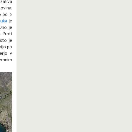
 zaliva
govina.
o po 3
luka
je
Dno je
 Proti
sto je
vijo po
erjo v
zjemnim