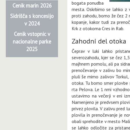
bogata ponudba
Cenik marin 2026
mesta. Oskrbimo se lahko z 
Sidrišča s koncesijo
proti zahodu, bomo že čez 2 n
kopanje, kakor tudi za preno
v 2024
Krk z otokoma Cres in Rab.
Cenik vstopnic v
Zahodni del otoka
nacionalne parke
2025
Čeprav v luki lahko prista
severozahodu, kjer se čez 1,
majhnem pomolu, ali pa sidra
prenočevanje v zalivu bo mi
pluli še mimo zalivov Torku
otoka. Tu bomo smer plovbe spr
rta Pelova. Le 1 nmi vzhodno
ustavimo na večerji v eni iz
Namenjeno je predvsem plovil
privez plovila. V zalivu pred 
plovila in prenočevanje je n
obali sprehodite v mesto Malin
se lahko odločite za prista