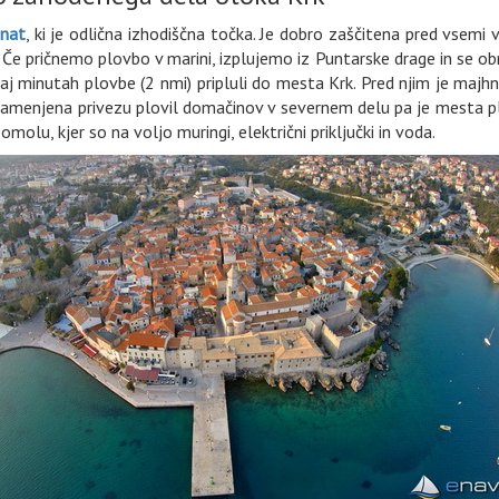
unat
, ki je odlična izhodiščna točka. Je dobro zaščitena pred vsemi 
. Če pričnemo plovbo v marini, izplujemo iz Puntarske drage in se 
j minutah plovbe (2 nmi) pripluli do mesta Krk. Pred njim je majh
 namenjena privezu plovil domačinov v severnem delu pa je mesta pl
olu, kjer so na voljo muringi, električni priključki in voda.