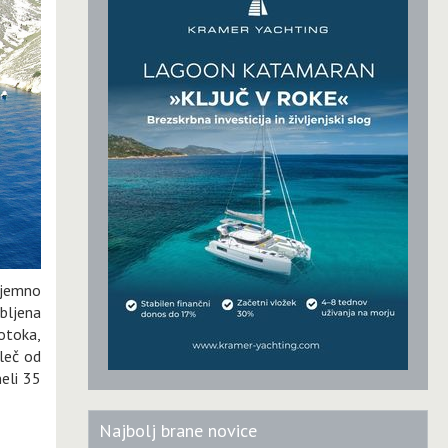
zjemno
ubljena
 otoka,
aleč od
eli 35
Najbolj brane novice