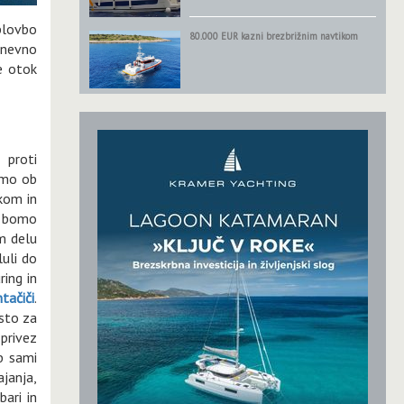
plovbo
80.000 EUR kazni brezbrižnim navtikom
 dnevno
e otok
 proti
emo ob
kom in
, bomo
m delu
luli do
ing in
tačiči
.
sto za
 privez
b sami
ajanja,
bari in