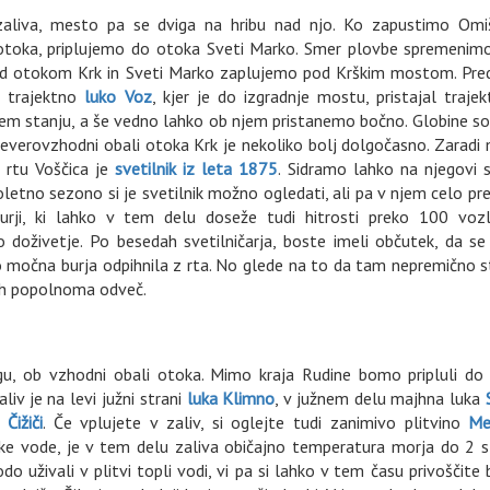
aliva, mesto pa se dviga na hribu nad njo. Ko zapustimo Omiš
 otoka, priplujemo do otoka Sveti Marko. Smer plovbe spremenimo
ed otokom Krk in Sveti Marko zaplujemo pod Krškim mostom. Pre
o trajektno
luko Voz
, kjer je do izgradnje mostu, pristajal trajek
abem stanju, a še vedno lahko ob njem pristanemo bočno. Globine s
everovzhodni obali otoka Krk je nekoliko bolj dolgočasno. Zaradi
a rtu Voščica je
svetilnik iz leta 1875
. Sidramo lahko na njegovi s
letno sezono si je svetilnik možno ogledati, ali pa v njem celo pre
urji, ki lahko v tem delu doseže tudi hitrosti preko 100 vozl
doživetje. Po besedah svetilničarja, boste imeli občutek, da se
bo močna burja odpihnila z rta. No glede na to da tam nepremično s
ah popolnoma odveč.
gu, ob vzhodni obali otoka. Mimo kraja Rudine bomo pripluli do 
liv je na levi južni strani
luka Klimno
, v južnem delu majhna luka
a
Čižiči
. Če vplujete v zaliv, si oglejte tudi zanimivo plitvino
Me
zke vode, je v tem delu zaliva običajno temperatura morja do 2 st
odo uživali v plitvi topli vodi, vi pa si lahko v tem času privoščite