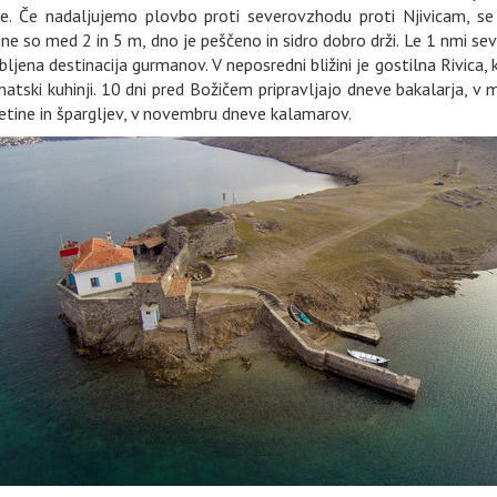
je. Če nadaljujemo plovbo proti severovzhodu proti Njivicam, se
ine so med 2 in 5 m, dno je peščeno in sidro dobro drži. Le 1 nmi se
jubljena destinacija gurmanov. V neposredni bližini je gostilna Rivica, k
atski kuhinji. 10 dni pred Božičem pripravljajo dneve bakalarja, v
četine in špargljev, v novembru dneve kalamarov.