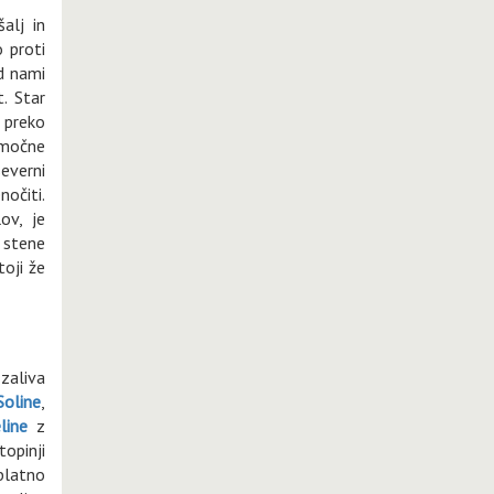
alj in
 proti
d nami
t. Star
o preko
 močne
everni
nočiti.
ov, je
 stene
toji že
zaliva
Soline
,
line
z
opinji
 blatno