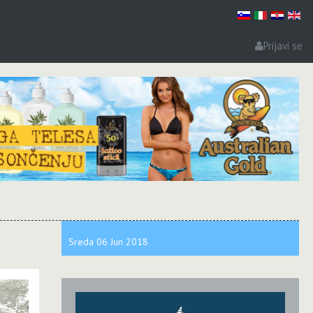
Prijavi se
Sreda
06 Jun
2018