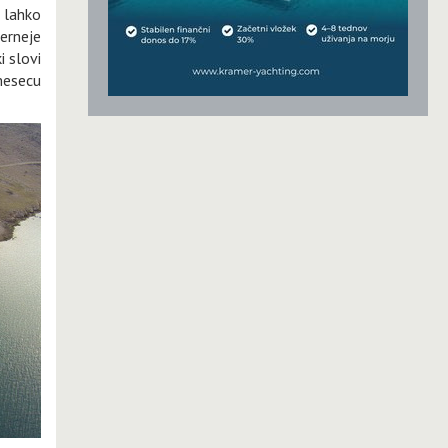
 lahko
verneje
i slovi
 mesecu