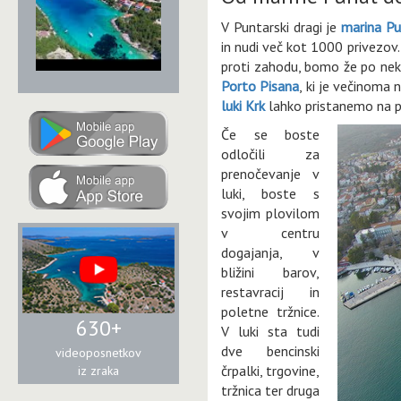
V Puntarski dragi je
marina P
in nudi več kot 1000 privezov
proti zahodu, bomo že po neka
Porto Pisana
, ki je večinoma
luki Krk
lahko pristanemo na pom
Če se boste
odločili za
prenočevanje v
luki, boste s
svojim plovilom
v centru
dogajanja, v
bližini barov,
restavracij in
poletne tržnice.
630+
V luki sta tudi
dve bencinski
videoposnetkov
črpalki, trgovine,
iz zraka
tržnica ter druga