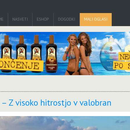
ME
NASVETI
ESHOP
DOGODKI
MALI OGLASI
 – Z visoko hitrostjo v valobran