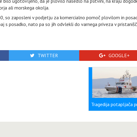
e bilo ugotovljeno, da je plovilo nasedlo na plitvini, na kraju dogod
orja ali morskega okolja.
.40, so zaposleni v podjetju za komercialno pomoč plovilom in pos
aj s posadko, nato pa so jih odvlekli do varnega priveza v pristaniš
TWITTER
GOOGLE+