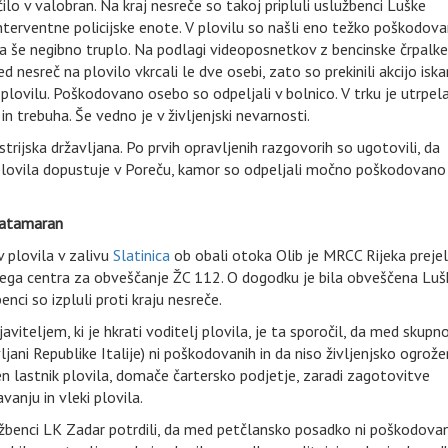
čilo v valobran. Na kraj nesreče so takoj pripluli uslužbenci Luške
 interventne policijske enote. V plovilu so našli eno težko poškodov
a še negibno truplo. Na podlagi videoposnetkov z bencinske črpalke 
ed nesreč na plovilo vkrcali le dve osebi, zato so prekinili akcijo iska
plovilu. Poškodovano osebo so odpeljali v bolnico. V trku je utrpel
n trebuha. Še vedno je v življenjski nevarnosti.
trijska državljana. Po prvih opravljenih razgovorih so ugotovili, da
 plovila dopustuje v Poreču, kamor so odpeljali močno poškodovano
 katamaran
 plovila v zalivu
Slatinica
ob obali otoka Olib je MRCC Rijeka prejel
skega centra za obveščanje ŽC 112. O dogodku je bila obveščena Luš
enci so izpluli proti kraju nesreče.
javiteljem, ki je hkrati voditelj plovila, je ta sporočil, da med skupn
ljani Republike Italije) ni poškodovanih in da niso življenjsko ogrožen
n lastnik plovila, domače čartersko podjetje, zaradi zagotovitve
anju in vleki plovila.
užbenci LK Zadar potrdili, da med petčlansko posadko ni poškodovan