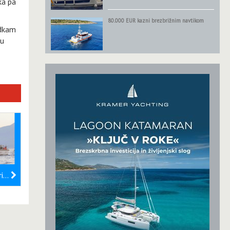
ka pa
80.000 EUR kazni brezbrižnim navtikom
adkam
ču
Tragedija potapljača pri otoku Lokrum