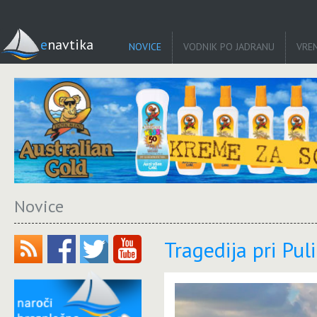
enavtika
NOVICE
VODNIK PO JADRANU
VRE
Novice
Tragedija pri Puli