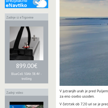
Zadnje iz eTrgovine
899.00€
BlueCell 50Ah 38.4V -
trolling
V jutranjih urah je pred Puljem
Zadnji video
za eno osebo usoden.
V četrtek ob 7.20 uri se je pr