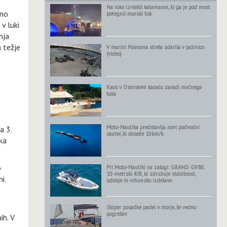
Na roke izvlekli katamaran, ki ga je pod most
ano
potegnil morski tok
v luki
nja
a težje
V marini Polesana strela udarila v jadrnico
(video)
Kaos v Osorskem kanalu zaradi močnega
toka
Moto-Nautika predstavlja novi podvodni
a 3.
skuter, ki doseže 10km/h
ka
o
Pri Moto-Nautiki na zalogi: GRAND G980,
10-metrski RIB, ki združuje stabilnost,
i.
udobje in vrhunsko izdelavo
Skiper posadke padel v morje, še vedno
pogrešan
ih. V