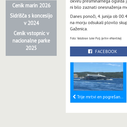
okviru preliminarnega ogleda j
Cenik marin 2026
ni bilo zaznati onesnaženja m
Sidrišča s koncesijo
Danes ponoči, 4. junija ob 00
v 2024
na morju odsukali plovilo skup
Gaženica.
Cenik vstopnic v
Foto: Valobran luke Pulj (arhiv eNavtika)
nacionalne parke
2025
FACEBOOK
Trije mrtvi en pogrešan v trku katamarana in jadrnice