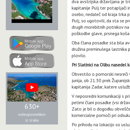
dva avstrijska državljana je tr
kapitanije Pulj ter potapljači
osebo, nedaleč od kraja trka p
Pulj, so ugotovili, da sta se pr
drugih morebitnih potnikov na 
poškodbe glave, prsnega koša i
Oba člana posadke sta bila avs
družina preminulega lastnika
plovilo.
Pri Slatinici na Olibu nasedel
Obvestilo o pomorski nesreči v
junija, ob 21.30 prek Županij
kapitanija Zadar, katere uslužb
V neposredni komunikaciji s pri
petimi člani posadke (vsi držav
630+
Zato je bil o dogodku obvešče
videoposnetkov
komercialne pomoči pri odsukav
iz zraka
Po prihodu na lokacijo so usl