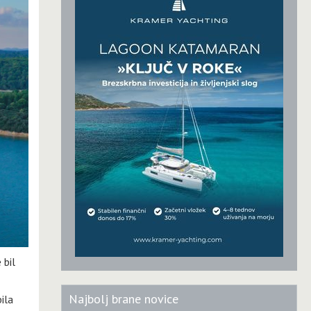
 bil
Najbolj brane novice
ila