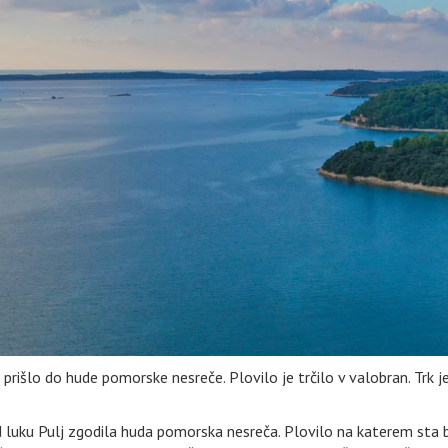
 prišlo do hude pomorske nesreče. Plovilo je trčilo v valobran. Trk je
ed luku Pulj zgodila huda pomorska nesreča. Plovilo na katerem sta b