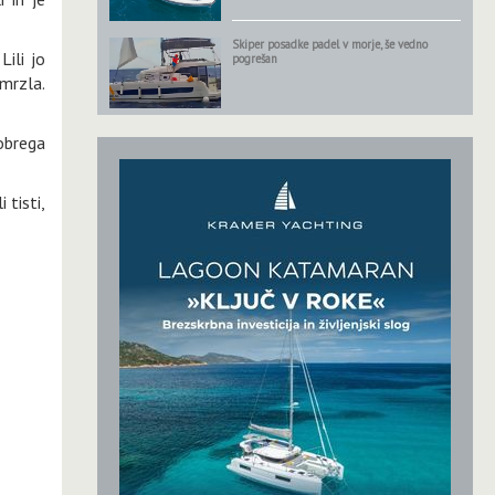
Skiper posadke padel v morje, še vedno
Lili jo
pogrešan
 mrzla.
obrega
 tisti,