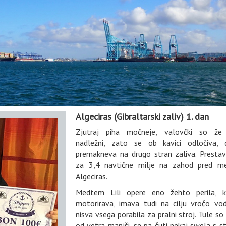
Algeciras (Gibraltarski zaliv) 1. dan
Zjutraj piha močneje, valovčki so že
nadležni, zato se ob kavici odločiva,
premakneva na drugo stran zaliva. Prestav
za 3,4 navtične milje na zahod pred m
Algeciras.
Medtem Lili opere eno žehto perila, 
motorirava, imava tudi na cilju vročo vod
nisva vsega porabila za pralni stroj. Tule so
od vetra manjši, se pa čuti nekaj swela s st