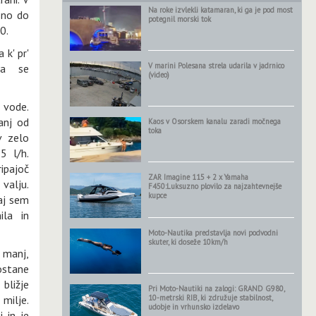
Na roke izvlekli katamaran, ki ga je pod most
sno do
potegnil morski tok
0.
 k' pr'
V marini Polesana strela udarila v jadrnico
 da se
(video)
 vode.
anj od
Kaos v Osorskem kanalu zaradi močnega
toka
v zelo
5 l/h.
ipajoč
ZAR Imagine 115 + 2 x Yamaha
valju.
F450:Luksuzno plovilo za najzahtevnejše
kupce
aj sem
ila in
Moto-Nautika predstavlja novi podvodni
skuter, ki doseže 10km/h
 manj,
ostane
bližje
Pri Moto-Nautiki na zalogi: GRAND G980,
 milje.
10-metrski RIB, ki združuje stabilnost,
udobje in vrhunsko izdelavo
i in je