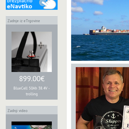
Zadnje iz eTrgovine
899.00€
BlueCell 50Ah 38.4V -
trolling
Zadnji video