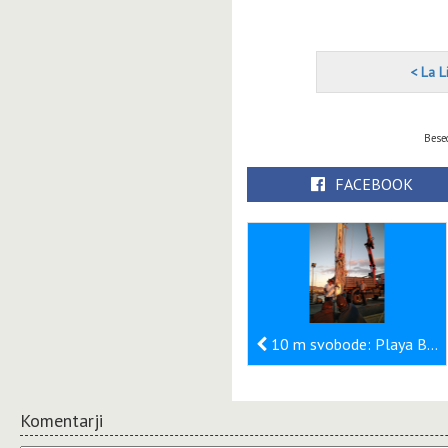
< La L
Besed
FACEBOOK
10 m svobode: Playa Blanca
Komentarji