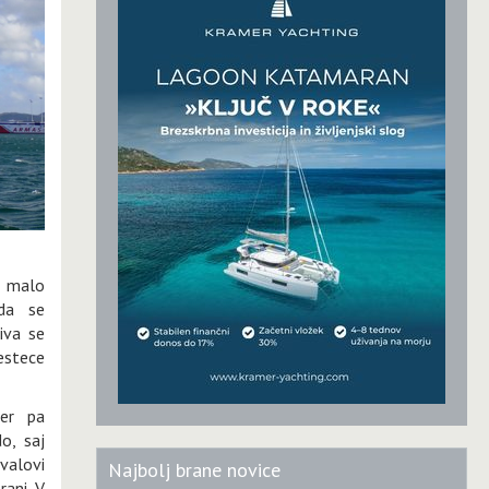
 malo
 da se
iva se
estece
ker pa
o, saj
 valovi
Najbolj brane novice
rani. V