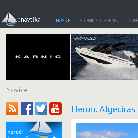
enavtika
NOVICE
VODNIK PO JADRANU
VRE
Novice
Heron: Algeciras (