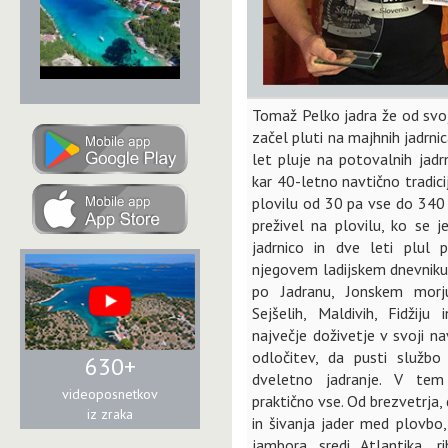
Tomaž Pelko jadra že od svoj
začel pluti na majhnih jadrni
let pluje na potovalnih jadr
kar 40-letno navtično tradici
plovilu od 30 pa vse do 340 
preživel na plovilu, ko se j
jadrnico in dve leti plul
njegovem ladijskem dnevnik
po Jadranu, Jonskem morju,
Sejšelih, Maldivih, Fidžiju 
največje doživetje v svoji na
odločitev, da pusti službo
630+
dveletno jadranje. V tem
videoposnetkov
praktično vse. Od brezvetrja, 
iz zraka
in šivanja jader med plovbo,
jambora sredi Atlantika, r