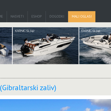
ME
NASVETI
ESHOP
DOGODKI
MALI OGLASI
Gibraltarski zaliv)