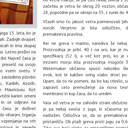
začetku je vetra še okrog 20 vozlov, obča
28, popoldne pa se okrepi na 35, s sunki do 4
Včasih smo to jakost vetra poimenovali 'piha
norcih'. Verjetno je bila odločitev,
ega 15. leta, ko je
premakneva pravilna.
cah. Zadnjih dvajset
Ker ne greva v marino, narediva še nekaj
nicah in ima skupaj
Proizvodnja je pribl. 40 l na uro, kar je m
jo. Letno preživi na
specifikacij (52 l), a več kot prej, ko je 
dni. Največ časa je
mrzlem morju bila proizvodnja mogoče 3
e preselil na svojo
Watermaker občasno spusti nekoliko škr
 po vsem svetu. V
zvok, kot bi kakšen oring slabo drsel po 
u zasledimo plovbo
Upam, da to ne pomeni, da bo kaj crknilo, s
 Karibih, Azorih,
zapravil celo premoženje za nova tesn
in Mauriciusu. Kot
membrano in kup časa, da to uredim.
vtični karieri omeni
 in se odpravi na
Vala od vetra je na zahodni strani občutno
 času je doživel
je pa nekaj swela z juga, ki sčasoma p
do viharjev, trganja
nadležen. Odločiva se, da se premakneva 
 vzpenjanja na vrh
pristanišču. Ob plaži greva proti jugu za 0,6
ibolova in seveda
Zdaj sva bolj skrita za pristaniškimi pomol