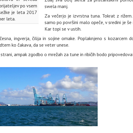
prijateljev po vsem
swela manj.
sežke je leta 2017
Za večerjo je izvrstna tuna. Tokrat z rižem. 
er leta.
samo po površini malo opeče, v sredini je še
Kar topi se v ustih.
sna, ingverja, čilija in sojine omake. Poplaknjeno s kozarcem d
medtem ko čakava, da se veter unese.
 strani, ampak zgodbo o mrežah za tune in ribičih bodo pripovedovali