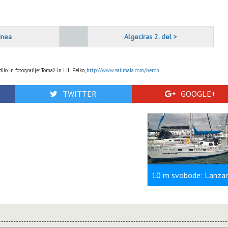
inea
Algeciras 2. del >
ilo in fotografije: Tomaž in Lili Pelko,
http://www.sailmala.com/heron
TWITTER
GOOGLE+