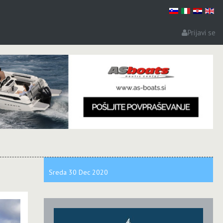
Prijavi se
Sreda
30 Dec
2020