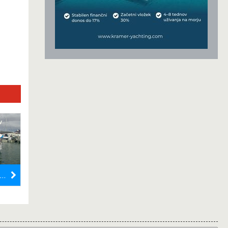
10 m svobode: Lanzarote Express