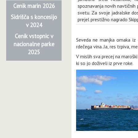
Cenik marin 2026
spoznavanja novih navtičnih 
svetu. Za svoje jadralske do
Sidrišča s koncesijo
prejel prestižno nagrado Skipp
v 2024
Cenik vstopnic v
Seveda ne manjka omaka iz če
nacionalne parke
rdečega vina. Ja, res trpiva, 
2025
V mislih sva precej na maroški
ki so jo doživeli iz prve roke.