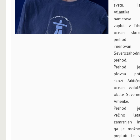
svetu. I
Atlantika
namerava
zapluti v Tih
ocean skoz
prehod
imenovan
Severozahodn
prehod.
Prehod j
plovna po
skozi Arktičn
ocean vzdol
obale Severn
Amerike.
Prehod j
večino let
zamrznjen i
ga je možn
prepluti le 