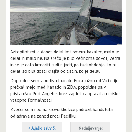
Avtopilot mi je danes delal kot smerni kazalec, malo je
delal in malo ne. Na srečo je bilo večinoma dovolj vetra
in se je dalo krmariti tudi z jadri, pa tudi obdobja, ko ni
delal, so bila dosti krajša od tistih, ko je delal.
Dopoldne sem v prelivu Juan de Fuca južno od Victorije
prečkal mejo med Kanado in ZDA, popoldne pa v
pristanišču Port Angeles brez zapletov opravil ameriške
vstopne formalnosti.
Zvečer se mi bo na krovu Skokice pridružil Sandi. Jutri
odjadrava na zahod proti Pacifiku.
< Aljaški zaliv 3.
Nadaljevanje: