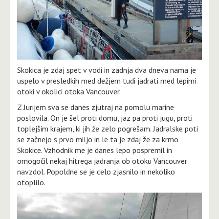
Skokica je zdaj spet v vodi in zadnja dva dneva nama je
uspelo v presledkih med dežjem tudi jadrati med lepimi
otoki v okolici otoka Vancouver.
Z Jurijem sva se danes zjutraj na pomolu marine
poslovila. On je šel proti domu, jaz pa proti jugu, proti
toplejšim krajem, ki jih že zelo pogrešam. Jadralske poti
se začnejo s prvo miljo in le ta je zdaj že za krmo
Skokice. Vzhodnik me je danes lepo pospremil in
omogočil nekaj hitrega jadranja ob otoku Vancouver
navzdol. Popoldne se je celo zjasnilo in nekoliko
otoplilo.