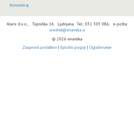
Komentiraj
Alaris d.o.o., Topniška 14, Ljubljana, Tel.: 031 303 086, e-pošta:
urednik@enavtika.si
© 2026 enavtika
Zaupnost podatkov
|
Splošni pogoji
|
Oglaševanje