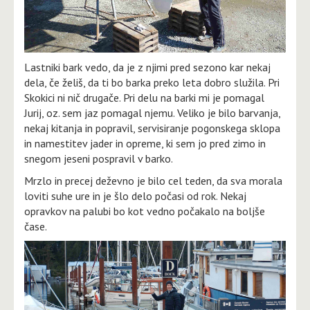
Lastniki bark vedo, da je z njimi pred sezono kar nekaj
dela, če želiš, da ti bo barka preko leta dobro služila. Pri
Skokici ni nič drugače. Pri delu na barki mi je pomagal
Jurij, oz. sem jaz pomagal njemu. Veliko je bilo barvanja,
nekaj kitanja in popravil, servisiranje pogonskega sklopa
in namestitev jader in opreme, ki sem jo pred zimo in
snegom jeseni pospravil v barko.
Mrzlo in precej deževno je bilo cel teden, da sva morala
loviti suhe ure in je šlo delo počasi od rok. Nekaj
opravkov na palubi bo kot vedno počakalo na boljše
čase.