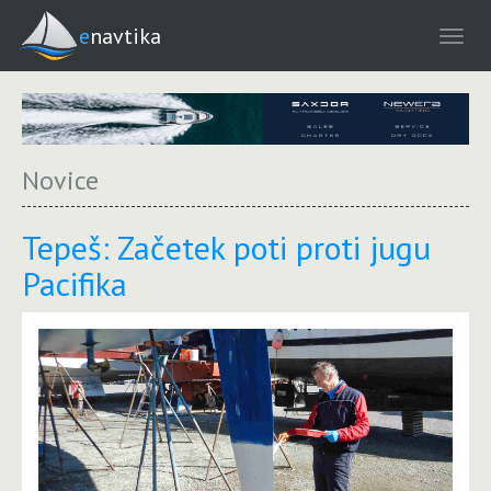
enavtika
Novice
Tepeš: Začetek poti proti jugu
Pacifika