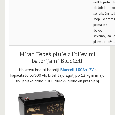
redkih poletni
obdobjih, k
se arktični le
stopi ozirom
pomakne
dovolj
severno, da j
plovba možna
Miran Tepeš pluje z litijevimi
baterijami BlueCell.
Na krovu ima tri bateriji
Bluecell 100Ah12V
s
kapaciteto 3x100 Ah, ki tehtajo zgolj po 12 kg in imajo
življenjsko dobo 3000 ciklov - globokih praznjenj.