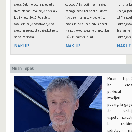
sveta. Celotno pot je preplul v
odgovor: " Na poti nisem našel
Horn, rta L
dveh etapah. Prva se je pričela v
samega sebe, ker se tudi nisem
upanja, jad
Izoli v letu 2010. Po spletu
iskal, sem pa zato videl veliko
od Francosk
okoliščin se je popotovanje po
morja in nekaj zanimivih dežel."
jadranje do 
svetu zasukalo drugače, kot je to
Na poti okoli sveta je preplul kar
Tasmanije 
sprva načrtoval,
26.541 navtičnih milj.
jadranje če
NAKUP
NAKUP
NAKUP
Miran Tepeš
Miran Tepe
bo leto
poskusil
izpeljati
podvig, ki ga j
do seda
uspelo izvest
le redki
jadralcem n