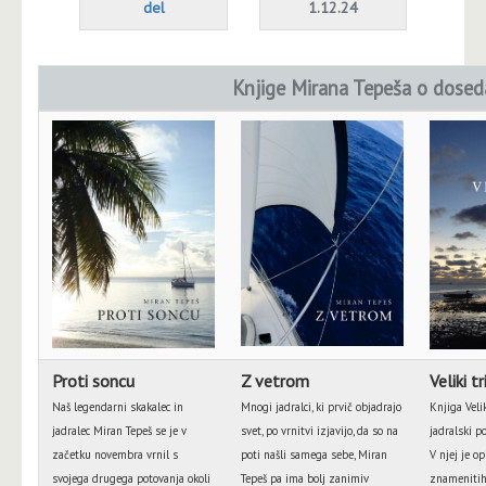
del
1.12.24
Knjige Mirana Tepeša o dosed
Proti soncu
Z vetrom
Veliki tr
Naš legendarni skakalec in
Mnogi jadralci, ki prvič objadrajo
Knjiga Velik
jadralec Miran Tepeš se je v
svet, po vrnitvi izjavijo, da so na
jadralski p
začetku novembra vrnil s
poti našli samega sebe, Miran
V njej je o
svojega drugega potovanja okoli
Tepeš pa ima bolj zanimiv
znamenitih 