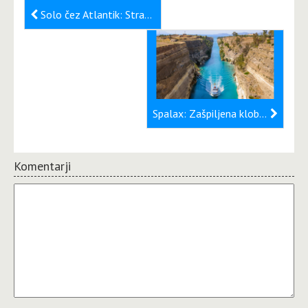
Solo čez Atlantik: Strašljiva preizkušnja že prvi dan plovbe
Spalax: Zašpiljena klobasa
Komentarji