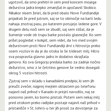
ugotovil, da smo prehitri in sem pred koncem mojega
dežurstva jadra krepko zmanjšal in upočasnil Skokico.
Nikakor nisem želel, da bi pred obalo Nove Fundlandije
prijadrali že pred jutrom, saj se to območje na karti ledu
nahaja znotraj pasu, po katerem potujejo ledene gore. V
drugem delu noči sem se zbudil, saj sem slišal, da je
šumenje vode ob trupu barke postalo glasnejše. Ko sem
prišel pogledat v kokpit, sem videl, da Ivo med svojim
dežurstvom proti Novi Fundlandiji drvi s hitrostjo preko
osem vozlov in da je do otoka le še trideset milj. Hitro
sva pospravila glavno jadro in dodatno skrajšala
genovo. Ko sva Gregorju predala barko za zadnje nočno
dežurstvo, smo z le četrtino genove še vedno dosegali
okrog 5 vozlov hitrosti.
Zjutraj sem v skladu s kanadskimi predpisi, ki sem jih
preučil zvečer, najprej mejnim oblastem po telefonu
najavil naš prihod v Kanado in prejel navodilo, naj se
ponovno javim, ko bomo pristali. Potem sem nekaj milj
pred otokom preko radijske postaje najavil naš prihod v
pristanišče v St. John’s-u ter jih prosil za dovoljenje za