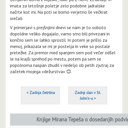
imata za letošnje poletje zelo podobne jadralske
načrte kot mi. Na poti se bomo verjetno še večkrat
srečali.
V primerjavi s prejšnjimi dnevi se nam je to soboto
dopoldne veliko dogajalo, varno smo bili privezani in
končno sem se lahko sprostil. In potem je prišlo za
menoj, prikazala se mi je postelja in veke so postale
pretežke. Za premor med spanjem sem pod večer odšel
le na krajši sprehod po mestu, potem pa sem se
popolnoma naspan zbudil v nedeljo ob petih zjutraj za
začetek mojega »dežurstva« 😊.
< Zadnja četrtina
Zadnji dan v St.
John’s-u >
Knjige Mirana Tepeša o dosedanjih podvi