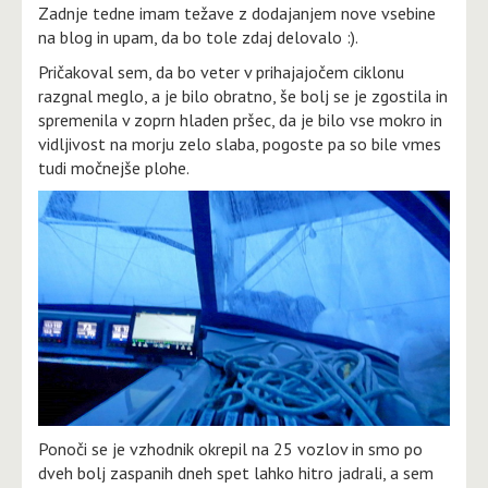
Zadnje tedne imam težave z dodajanjem nove vsebine
na blog in upam, da bo tole zdaj delovalo :).
Pričakoval sem, da bo veter v prihajajočem ciklonu
razgnal meglo, a je bilo obratno, še bolj se je zgostila in
spremenila v zoprn hladen pršec, da je bilo vse mokro in
vidljivost na morju zelo slaba, pogoste pa so bile vmes
tudi močnejše plohe.
Ponoči se je vzhodnik okrepil na 25 vozlov in smo po
dveh bolj zaspanih dneh spet lahko hitro jadrali, a sem