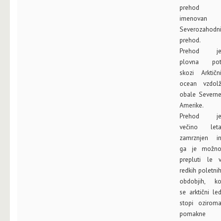
prehod
imenovan
Severozahodn
prehod.
Prehod j
plovna po
skozi Arktičn
ocean vzdol
obale Severn
Amerike.
Prehod j
večino let
zamrznjen i
ga je možn
prepluti le 
redkih poletni
obdobjih, k
se arktični le
stopi ozirom
pomakne