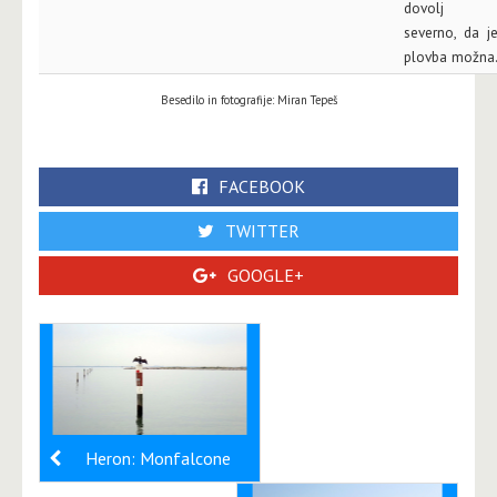
dovolj
severno, da j
plovba možna
Besedilo in fotografije: Miran Tepeš
FACEBOOK
TWITTER
GOOGLE+
Heron: Monfalcone