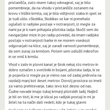
pristanišča, zato nisem takoj odreagiral, saj je bilo
pomembneje, da na vhodu v pristanišče ostanem na
krovu v bližini krmila, saj je bila vidljivost slaba in spet se
je tudi ulilo. »Skokika, Skokika« se kar ni prenehalo
oglašati iz radijske postaje v notranjosti, iz megle za
nami pa je k nam prihajala pilotska ladja. Skočil sem do
navigacijske mize in po radiju povedal, da imam radijsko
postajo v notranjosti barke in ne morem vseskozi
odgovarjati na klice, saj je zaradi varnosti pomembneje,
da sem zunaj za krmilom. Potem sem odložil mikrofon
in se vrnil k krmilu.
Vhod v zaliv in plovni kanal je širok nekaj sto metrov in
dobro označen s svetilniki in bojami, pilotska ladja, ki se
je pojavila iz megle pa je mimo nas od zadaj pridrvela na
razdalji manj kot deset metrov. Dovolj prostora so imeli
za varno prehitevanje, tako levo kot desno od nas.
Čudne navade imajo tukaj krmarji pilotskih ladij. Najbrž
je bil on tisti, ki me je klical po radijski postaji in mi je
želel na ta način dati vedeti, kdo je tukaj glavni.
Javil sem se luškemu kapitanu v St. John’s-u in vprašal,