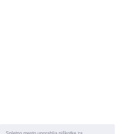
Spletno mesto uporablja piškotke za