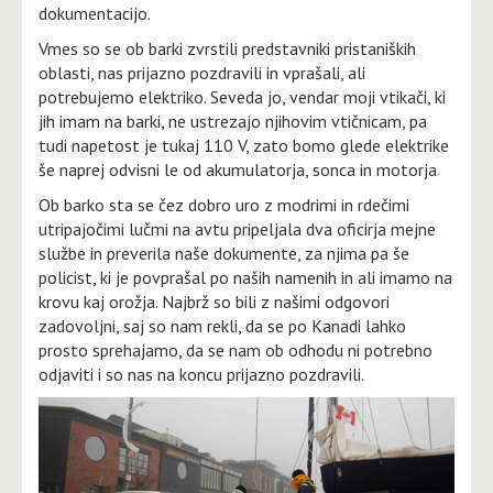
dokumentacijo.
Vmes so se ob barki zvrstili predstavniki pristaniških
oblasti, nas prijazno pozdravili in vprašali, ali
potrebujemo elektriko. Seveda jo, vendar moji vtikači, ki
jih imam na barki, ne ustrezajo njihovim vtičnicam, pa
tudi napetost je tukaj 110 V, zato bomo glede elektrike
še naprej odvisni le od akumulatorja, sonca in motorja
Ob barko sta se čez dobro uro z modrimi in rdečimi
utripajočimi lučmi na avtu pripeljala dva oficirja mejne
službe in preverila naše dokumente, za njima pa še
policist, ki je povprašal po naših namenih in ali imamo na
krovu kaj orožja. Najbrž so bili z našimi odgovori
zadovoljni, saj so nam rekli, da se po Kanadi lahko
prosto sprehajamo, da se nam ob odhodu ni potrebno
odjaviti i so nas na koncu prijazno pozdravili.