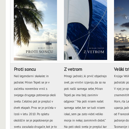
Proti soncu
Z vetrom
Veliki tr
Naš legendarni skakalec in
Mnogi jadralci, ki prvič objadrajo
Knjiga Velik
jadralec Miran Tepeš se je v
svet, po vrnitvi izjavijo, da so na
jadralski p
začetku novembra vrnil s
poti našli samega sebe, Miran
V njej je o
svojega drugega potovanja okoli
Tepeš pa ima bolj zanimiv
znamenitih 
sveta. Celotno pot je preplul v
odgovor: " Na poti nisem našel
Horn, rta L
dveh etapah. Prva se je pričela v
samega sebe, ker se tudi nisem
upanja, jad
Izoli v letu 2010. Po spletu
iskal, sem pa zato videl veliko
od Francosk
okoliščin se je popotovanje po
morja in nekaj zanimivih dežel."
jadranje do 
svetu zasukalo drugače, kot je to
Na poti okoli sveta je preplul kar
Tasmanije 