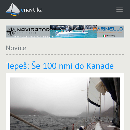
enavtika
Novice
Tepeš: Še 100 nmi do Kanade