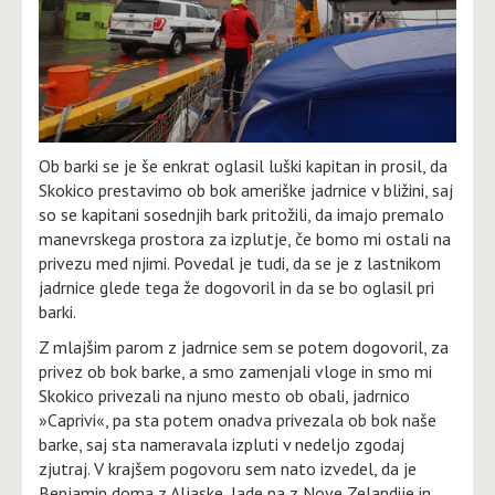
Ob barki se je še enkrat oglasil luški kapitan in prosil, da
Skokico prestavimo ob bok ameriške jadrnice v bližini, saj
so se kapitani sosednjih bark pritožili, da imajo premalo
manevrskega prostora za izplutje, če bomo mi ostali na
privezu med njimi. Povedal je tudi, da se je z lastnikom
jadrnice glede tega že dogovoril in da se bo oglasil pri
barki.
Z mlajšim parom z jadrnice sem se potem dogovoril, za
privez ob bok barke, a smo zamenjali vloge in smo mi
Skokico privezali na njuno mesto ob obali, jadrnico
»Caprivi«, pa sta potem onadva privezala ob bok naše
barke, saj sta nameravala izpluti v nedeljo zgodaj
zjutraj. V krajšem pogovoru sem nato izvedel, da je
Benjamin doma z Aljaske, Jade pa z Nove Zelandije in