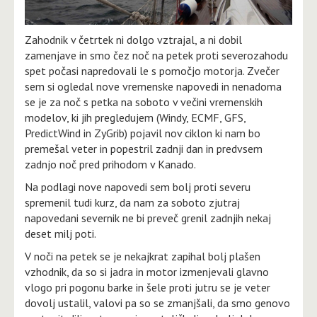
Zahodnik v četrtek ni dolgo vztrajal, a ni dobil
zamenjave in smo čez noč na petek proti severozahodu
spet počasi napredovali le s pomočjo motorja. Zvečer
sem si ogledal nove vremenske napovedi in nenadoma
se je za noč s petka na soboto v večini vremenskih
modelov, ki jih pregledujem (Windy, ECMF, GFS,
PredictWind in ZyGrib) pojavil nov ciklon ki nam bo
premešal veter in popestril zadnji dan in predvsem
zadnjo noč pred prihodom v Kanado.
Na podlagi nove napovedi sem bolj proti severu
spremenil tudi kurz, da nam za soboto zjutraj
napovedani severnik ne bi preveč grenil zadnjih nekaj
deset milj poti.
V noči na petek se je nekajkrat zapihal bolj plašen
vzhodnik, da so si jadra in motor izmenjevali glavno
vlogo pri pogonu barke in šele proti jutru se je veter
dovolj ustalil, valovi pa so se zmanjšali, da smo genovo