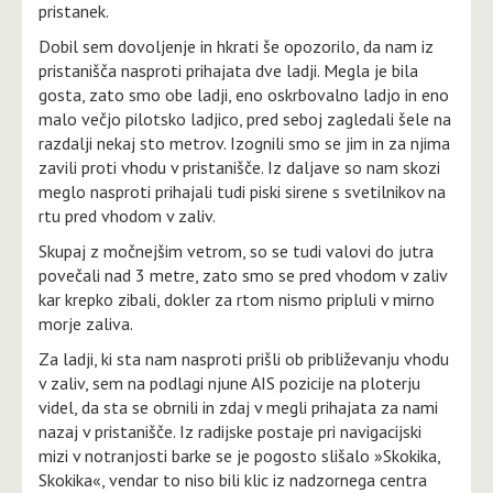
pristanek.
Dobil sem dovoljenje in hkrati še opozorilo, da nam iz
pristanišča nasproti prihajata dve ladji. Megla je bila
gosta, zato smo obe ladji, eno oskrbovalno ladjo in eno
malo večjo pilotsko ladjico, pred seboj zagledali šele na
razdalji nekaj sto metrov. Izognili smo se jim in za njima
zavili proti vhodu v pristanišče. Iz daljave so nam skozi
meglo nasproti prihajali tudi piski sirene s svetilnikov na
rtu pred vhodom v zaliv.
Skupaj z močnejšim vetrom, so se tudi valovi do jutra
povečali nad 3 metre, zato smo se pred vhodom v zaliv
kar krepko zibali, dokler za rtom nismo pripluli v mirno
morje zaliva.
Za ladji, ki sta nam nasproti prišli ob približevanju vhodu
v zaliv, sem na podlagi njune AIS pozicije na ploterju
videl, da sta se obrnili in zdaj v megli prihajata za nami
nazaj v pristanišče. Iz radijske postaje pri navigacijski
mizi v notranjosti barke se je pogosto slišalo »Skokika,
Skokika«, vendar to niso bili klic iz nadzornega centra