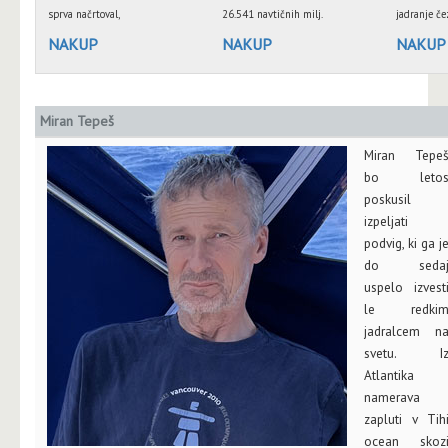
sprva načrtoval,
26.541 navtičnih milj.
jadranje če
NAKUP
NAKUP
NAKUP
Miran Tepeš
Miran Tepe
bo leto
poskusil
izpeljati
podvig, ki ga j
do seda
uspelo izvest
le redki
jadralcem n
svetu. I
Atlantika
namerava
zapluti v Tih
ocean skoz