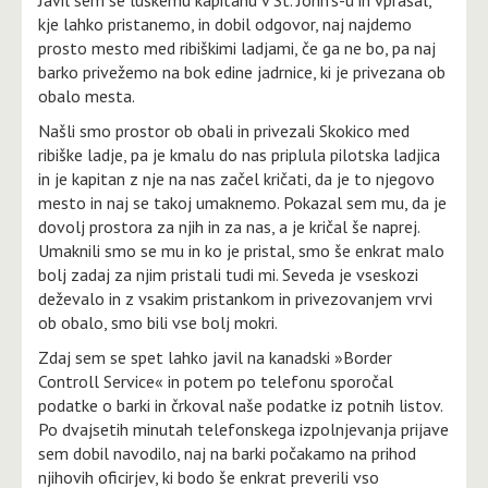
kje lahko pristanemo, in dobil odgovor, naj najdemo
prosto mesto med ribiškimi ladjami, če ga ne bo, pa naj
barko privežemo na bok edine jadrnice, ki je privezana ob
obalo mesta.
Našli smo prostor ob obali in privezali Skokico med
ribiške ladje, pa je kmalu do nas priplula pilotska ladjica
in je kapitan z nje na nas začel kričati, da je to njegovo
mesto in naj se takoj umaknemo. Pokazal sem mu, da je
dovolj prostora za njih in za nas, a je kričal še naprej.
Umaknili smo se mu in ko je pristal, smo še enkrat malo
bolj zadaj za njim pristali tudi mi. Seveda je vseskozi
deževalo in z vsakim pristankom in privezovanjem vrvi
ob obalo, smo bili vse bolj mokri.
Zdaj sem se spet lahko javil na kanadski »Border
Controll Service« in potem po telefonu sporočal
podatke o barki in črkoval naše podatke iz potnih listov.
Po dvajsetih minutah telefonskega izpolnjevanja prijave
sem dobil navodilo, naj na barki počakamo na prihod
njihovih oficirjev, ki bodo še enkrat preverili vso