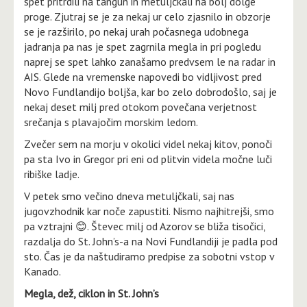
spet pritrdili na tangun in metuljčkali na bolj dolge
proge. Zjutraj se je za nekaj ur celo zjasnilo in obzorje
se je razširilo, po nekaj urah počasnega udobnega
jadranja pa nas je spet zagrnila megla in pri pogledu
naprej se spet lahko zanašamo predvsem le na radar in
AIS. Glede na vremenske napovedi bo vidljivost pred
Novo Fundlandijo boljša, kar bo zelo dobrodošlo, saj je
nekaj deset milj pred otokom povečana verjetnost
srečanja s plavajočim morskim ledom.
Zvečer sem na morju v okolici videl nekaj kitov, ponoči
pa sta Ivo in Gregor pri eni od plitvin videla močne luči
ribiške ladje.
V petek smo večino dneva metuljčkali, saj nas
jugovzhodnik kar noče zapustiti. Nismo najhitrejši, smo
pa vztrajni 😊. Števec milj od Azorov se bliža tisočici,
razdalja do St. John’s-a na Novi Fundlandiji je padla pod
sto. Čas je da naštudiramo predpise za sobotni vstop v
Kanado.
Megla, dež, ciklon in St. John’s