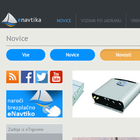
enavtika
NOVICE
VODNIK PO JADRANU
VRE
Novice
Vse
Novice
Novosti
Zadnje iz eTrgovine