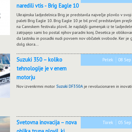
naredili vtis - Brig Eagle 10
Ukrajinska ladjedelnica Brig je predstavila največje plovilo v svoji
paleti Brig Eagle 10. Brig Eagle 10 je bil prvič predstavljen prejš
na Cannskem festivalu plovil. Je najdaljši gumenjak iz te ladjedelni
zatrjujejo sami bo postal njihov paradni konj. Desetica je oblikova
da lastniku in posadki nudi povsem nov občutek svobode. Ker je
dolg skora...
Suzuki 350 – koliko
Petek
08 Se
tehnologije je v enem
motorju
Nov izvenkrmni motor
Suzuki DF350A
je revolucionaren in inovat
Svetovna inovacija – nova
Torek
05 Se
oblika trupa plovil, ki