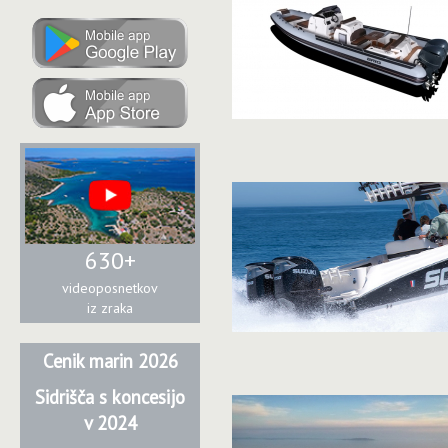
630+
videoposnetkov
iz zraka
Cenik marin 2026
Sidrišča s koncesijo
v 2024