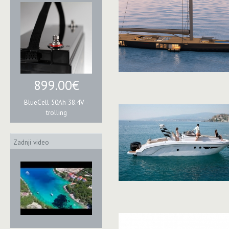
899.00€
BlueCell 50Ah 38.4V -
trolling
Zadnji video