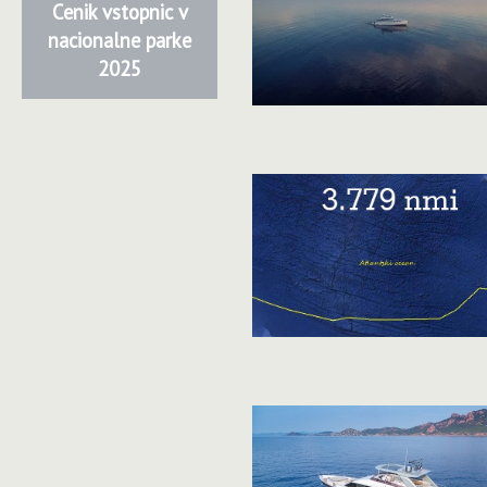
Cenik vstopnic v
nacionalne parke
2025