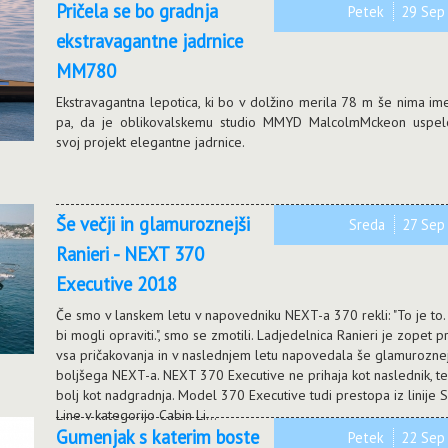
Pričela se bo gradnja
Petek
29 Se
ekstravagantne jadrnice
MM780
Ekstravagantna lepotica, ki bo v dolžino merila 78 m še nima im
pa, da je oblikovalskemu studio MMYD MalcolmMckeon uspel
svoj projekt elegantne jadrnice.
Še večji in glamuroznejši
Sreda
27 Se
Ranieri - NEXT 370
Executive 2018
Če smo v lanskem letu v napovedniku NEXT-a 370 rekli: "To je to.
bi mogli opraviti.", smo se zmotili. Ladjedelnica Ranieri je zopet 
vsa pričakovanja in v naslednjem letu napovedala še glamurozne
boljšega NEXT-a. NEXT 370 Executive ne prihaja kot naslednik, 
bolj kot nadgradnja. Model 370 Executive tudi prestopa iz linije 
Line v kategorijo Cabin Li...
Gumenjak s katerim boste
Petek
22 Se