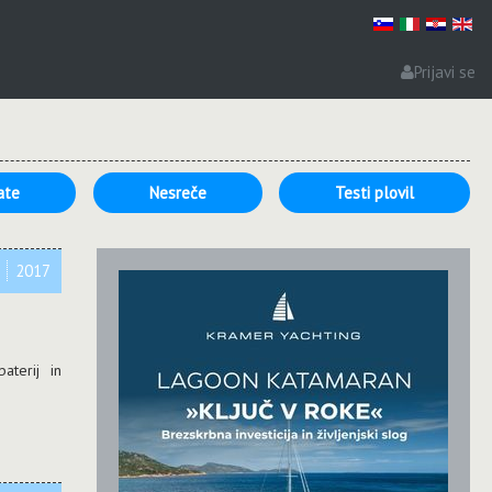
Prijavi se
ate
Nesreče
Testi plovil
p
2017
terij in