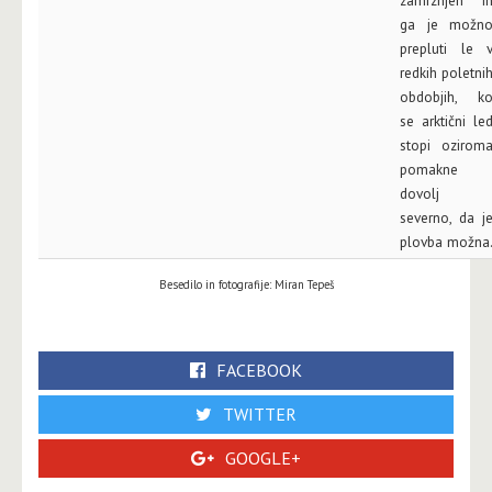
zamrznjen i
ga je možn
prepluti le 
redkih poletni
obdobjih, k
se arktični le
stopi ozirom
pomakne
dovolj
severno, da j
plovba možna
Besedilo in fotografije: Miran Tepeš
FACEBOOK
TWITTER
GOOGLE+