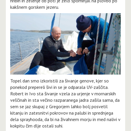
hribih in zelenje ob poti je zelo spominjal na plovbo po
kakšnem gorskem jezeru.
Topel dan smo izkoristili za šivanje genove, kjer so
ponekod prepereli šivi in se je odparala UV-zaščita.
Robert in Ivo sta šivanje vzela za urjenje v mornarskih
veščinah in sta večino razparanega jadra zašila sama, da
sem se jaz skupaj z Gregorjem lahko bolj posvetil
kitanju in zatesnitvi pokrovov na palubi in sprednjega
dela sprayhooda, da bi na živahnem morju in med nalivi v
kokpitu čim dlje ostali suhi.