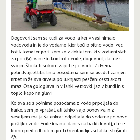
Dogovoril sem se tudi za vodo, a ker v vasi nimajo
vodovoda in je do vodarne, kjer točijo pitno vodo, več
kot kilometer poti, sem se z dekletom, ki v vodarni skrbi
za prečiščevanje in kontrolo vode, dogovoril, da me s
svojim štirikolesnikom zapelje po vodo. Z dvema
petindvajsetlitrskima posodama sem se usedel za njen
hrbet in že sva drvela po luknjasti peščeni cesti skozi
mraz. Ona gologlava in v lahki vetrovki, jaz v bundi in s
toplo kapo na glavi.
Ko sva se s polnima posodama z vodo pripeljala do
barke, sem jo vprašal, ali lahko vajo ponoviva in z
veseljem me je še enkrat odpeljala do vodarne po novo
pošiljko vode. Vode imamo danes na barki dovolj, da se
bomo pred odhodom proti Grenlandiji vsi lahko stuširali
😊.