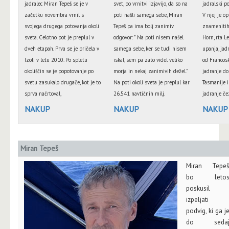
jadralec Miran Tepeš se je v
svet, po vrnitvi izjavijo, da so na
jadralski p
začetku novembra vrnil s
poti našli samega sebe, Miran
V njej je o
svojega drugega potovanja okoli
Tepeš pa ima bolj zanimiv
znamenitih 
sveta. Celotno pot je preplul v
odgovor: " Na poti nisem našel
Horn, rta L
dveh etapah. Prva se je pričela v
samega sebe, ker se tudi nisem
upanja, jad
Izoli v letu 2010. Po spletu
iskal, sem pa zato videl veliko
od Francosk
okoliščin se je popotovanje po
morja in nekaj zanimivih dežel."
jadranje do 
svetu zasukalo drugače, kot je to
Na poti okoli sveta je preplul kar
Tasmanije 
sprva načrtoval,
26.541 navtičnih milj.
jadranje če
NAKUP
NAKUP
NAKUP
Miran Tepeš
Miran Tepe
bo leto
poskusil
izpeljati
podvig, ki ga j
do seda