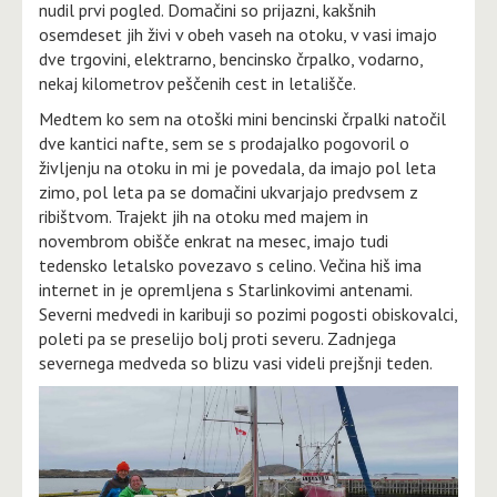
nudil prvi pogled. Domačini so prijazni, kakšnih
osemdeset jih živi v obeh vaseh na otoku, v vasi imajo
dve trgovini, elektrarno, bencinsko črpalko, vodarno,
nekaj kilometrov peščenih cest in letališče.
Medtem ko sem na otoški mini bencinski črpalki natočil
dve kantici nafte, sem se s prodajalko pogovoril o
življenju na otoku in mi je povedala, da imajo pol leta
zimo, pol leta pa se domačini ukvarjajo predvsem z
ribištvom. Trajekt jih na otoku med majem in
novembrom obišče enkrat na mesec, imajo tudi
tedensko letalsko povezavo s celino. Večina hiš ima
internet in je opremljena s Starlinkovimi antenami.
Severni medvedi in karibuji so pozimi pogosti obiskovalci,
poleti pa se preselijo bolj proti severu. Zadnjega
severnega medveda so blizu vasi videli prejšnji teden.