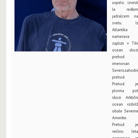
uspelo izvest
le redki
jadralcem n
svetu. I
Atlantika
namerava
zapluti v Tih
ocean skoz
prehod
imenovan
Severozahodn
prehod.
Prehod j
plovna po
skozi Arktičn
ocean vzdol
obale Severn
Amerike.
Prehod j
večino let