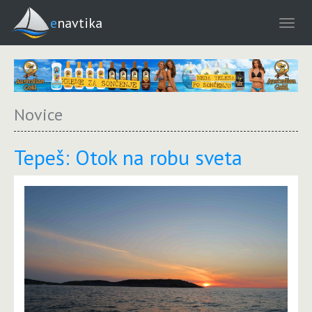
enavtika
Novice
Tepeš: Otok na robu sveta