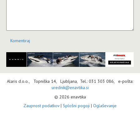
Komentiraj
Alaris d.o.o., Topniška 14, Ljubljana, Tel.: 031 303 086, e-pošta:
urednik@enavtika.si
© 2026 enavtika
Zaupnost podatkov
|
Splošni pogoji
|
Oglaševanje