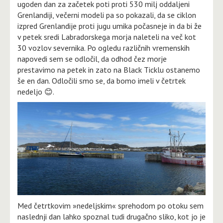
ugoden dan za začetek poti proti 530 milj oddaljeni
Grenlandiji, večerni modeli pa so pokazali, da se ciklon
izpred Grenlandije proti jugu umika počasneje in da bi že
v petek sredi Labradorskega morja naleteli na več kot
30 vozlov severnika. Po ogledu različnih vremenskih
napovedi sem se odločil, da odhod čez morje
prestavimo na petek in zato na Black Ticklu ostanemo
še en dan. Odločili smo se, da bomo imeli v četrtek
nedeljo 😊.
Med četrtkovim »nedeljskim« sprehodom po otoku sem
naslednji dan lahko spoznal tudi drugačno sliko, kot jo je