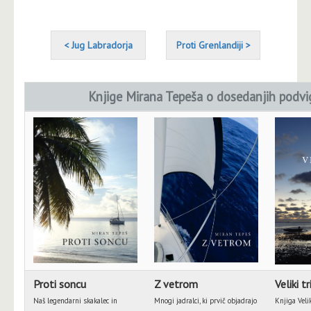
< Jug Labradorja
Proti Grenlandiji >
Knjige Mirana Tepeša o dosedanjih podvi
Proti soncu
Z vetrom
Veliki tr
Naš legendarni skakalec in
Mnogi jadralci, ki prvič objadrajo
Knjiga Velik