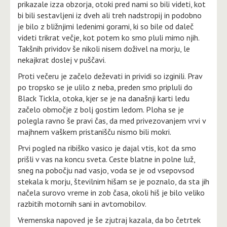
prikazale izza obzorja, otoki pred nami so bili videti, kot
bi bili sestavljeni iz dveh ali treh nadstropij in podobno
je bilo z bližnjimi ledenimi gorami, ki so bile od daleč
videti trikrat večje, kot potem ko smo pluli mimo njih.
Takšnih prividov še nikoli nisem doživel na morju, le
nekajkrat doslej v puščavi.
Proti večeru je začelo deževati in prividi so izginili. Prav
po tropsko se je ulilo z neba, preden smo pripluli do
Black Tickla, otoka, kjer se je na današnji karti ledu
začelo območje z bolj gostim ledom. Ploha se je
polegla ravno še pravi čas, da med privezovanjem vrvi v
majhnem vaškem pristanišču nismo bili mokri.
Prvi pogled na ribiško vasico je dajal vtis, kot da smo
prišli v vas na koncu sveta. Ceste blatne in polne luž,
sneg na pobočju nad vasjo, voda se je od vsepovsod
stekala k morju, številnim hišam se je poznalo, da sta jih
načela surovo vreme in zob časa, okoli hiš je bilo veliko
razbitih motornih sani in avtomobilov.
Vremenska napoved je še zjutraj kazala, da bo četrtek