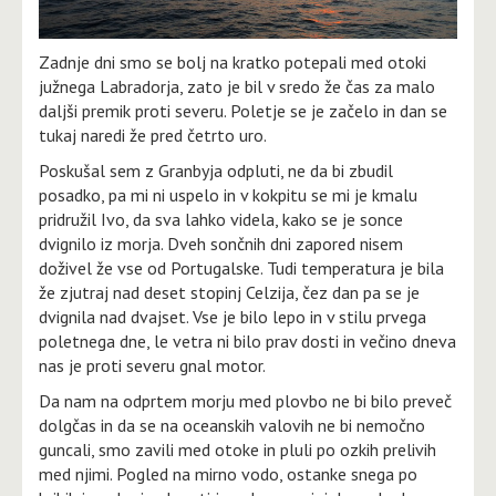
Zadnje dni smo se bolj na kratko potepali med otoki
južnega Labradorja, zato je bil v sredo že čas za malo
daljši premik proti severu. Poletje se je začelo in dan se
tukaj naredi že pred četrto uro.
Poskušal sem z Granbyja odpluti, ne da bi zbudil
posadko, pa mi ni uspelo in v kokpitu se mi je kmalu
pridružil Ivo, da sva lahko videla, kako se je sonce
dvignilo iz morja. Dveh sončnih dni zapored nisem
doživel že vse od Portugalske. Tudi temperatura je bila
že zjutraj nad deset stopinj Celzija, čez dan pa se je
dvignila nad dvajset. Vse je bilo lepo in v stilu prvega
poletnega dne, le vetra ni bilo prav dosti in večino dneva
nas je proti severu gnal motor.
Da nam na odprtem morju med plovbo ne bi bilo preveč
dolgčas in da se na oceanskih valovih ne bi nemočno
guncali, smo zavili med otoke in pluli po ozkih prelivih
med njimi. Pogled na mirno vodo, ostanke snega po