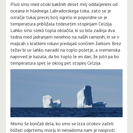
Pluli smo med otoki kakšnih deset milj oddaljenimi od
oceana in hladnega Labradorskega toka, zato se je
ozračje tukaj precej bolj ogrelo in popoldne se je
temperatura približala tridesetim stopinjam Celzija.
Lahko smo slekli topla oblačila, ki so bila zadnja dva
tedna med jadranjem nenehno na naših ramenih, in se v
majicah s kratkimi rokavi predajali sončnim žarkom. Brez
težav bi se lahko navadil na toplo poletje, a vremenska
napoved je kazala, da bo toplo le en dan, že jutri pa bo
temperatura spet le okrog pet stopinj Celzija.
Nismo še končali dela, ko smo se izza otokov začeli
bližati odprtemu morju in nenadoma nam je nasproti