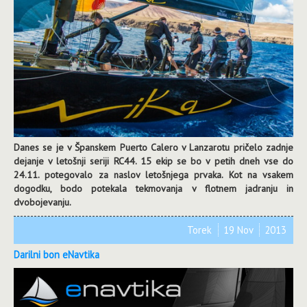
Danes se je v Španskem Puerto Calero v Lanzarotu pričelo zadnje
dejanje v letošnji seriji RC44. 15 ekip se bo v petih dneh vse do
24.11. potegovalo za naslov letošnjega prvaka. Kot na vsakem
dogodku, bodo potekala tekmovanja v flotnem jadranju in
dvobojevanju.
Torek
19 Nov
2013
Darilni bon eNavtika