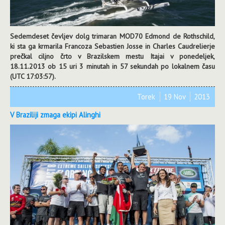
Sedemdeset čevljev dolg trimaran MOD70 Edmond de Rothschild,
ki sta ga krmarila Francoza Sebastien Josse in Charles Caudrelierje
prečkal ciljno črto v Brazilskem mestu Itajai v ponedeljek,
18.11.2013 ob 15 uri 3 minutah in 57 sekundah po lokalnem času
(UTC 17:03:57).
Torek
19 Nov
2013
V Braziliji zmaga ekipi Alinghi