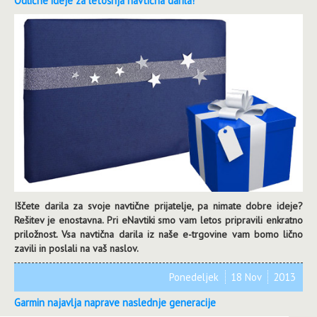
Odlične ideje za letošnja navtična darila!
Iščete darila za svoje navtične prijatelje, pa nimate dobre ideje?
Rešitev je enostavna. Pri eNavtiki smo vam letos pripravili enkratno
priložnost. Vsa navtična darila iz naše e-trgovine vam bomo lično
zavili in poslali na vaš naslov.
Ponedeljek
18 Nov
2013
Garmin najavlja naprave naslednje generacije