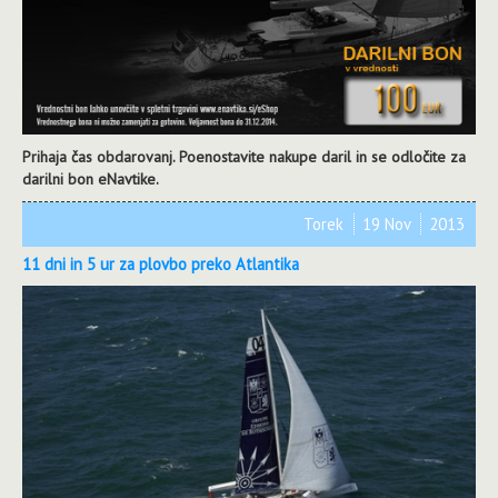
Prihaja čas obdarovanj. Poenostavite nakupe daril in se odločite za
darilni bon eNavtike.
Torek
19 Nov
2013
11 dni in 5 ur za plovbo preko Atlantika