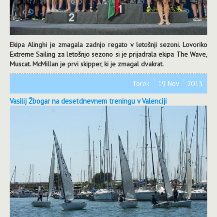
Ekipa Alinghi je zmagala zadnjo regato v letošnji sezoni. Lovoriko
Extreme Sailing za letošnjo sezono si je prijadrala ekipa The Wave,
Muscat. McMillan je prvi skipper, ki je zmagal dvakrat.
Torek
19 Nov
2013
Vasilij Žbogar na desetdnevnem treningu v Valenciji