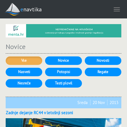
enavtika
Novice
Vse
Novice
Novosti
Nasveti
Potopisi
Regate
Nesreče
Testi plovil
Sreda
20 Nov
2013
Zadnje dejanje RC44 v letošnji sezoni