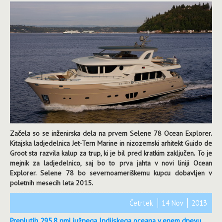
Začela so se inženirska dela na prvem Selene 78 Ocean Explorer.
Kitajska ladjedelnica Jet-Tern Marine in nizozemski arhitekt Guido de
Groot sta razvila kalup za trup, ki je bil pred kratkim zaključen. To je
mejnik za ladjedelnico, saj bo to prva jahta v novi liniji Ocean
Explorer. Selene 78 bo severnoameriškemu kupcu dobavljen v
poletnih mesecih leta 2015.
Četrtek
14 Nov
2013
Preplutih 295,8 nmi južnega Indijskega oceana v enem dnevu