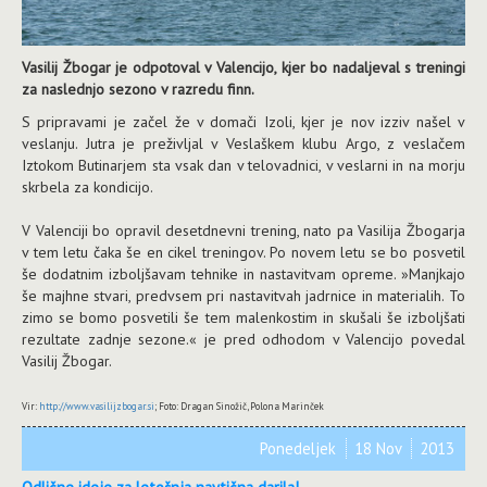
Vasilij Žbogar je odpotoval v Valencijo, kjer bo nadaljeval s treningi
za naslednjo sezono v razredu finn.
S pripravami je začel že v domači Izoli, kjer je nov izziv našel v
veslanju. Jutra je preživljal v Veslaškem klubu Argo, z veslačem
Iztokom Butinarjem sta vsak dan v telovadnici, v veslarni in na morju
skrbela za kondicijo.
V Valenciji bo opravil desetdnevni trening, nato pa Vasilija Žbogarja
v tem letu čaka še en cikel treningov. Po novem letu se bo posvetil
še dodatnim izboljšavam tehnike in nastavitvam opreme. »Manjkajo
še majhne stvari, predvsem pri nastavitvah jadrnice in materialih. To
zimo se bomo posvetili še tem malenkostim in skušali še izboljšati
rezultate zadnje sezone.« je pred odhodom v Valencijo povedal
Vasilij Žbogar.
Vir:
http://www.vasilijzbogar.si
; Foto: Dragan Sinožič, Polona Marinček
Ponedeljek
18 Nov
2013