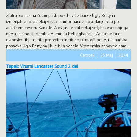
Zjutraj so nas na čolnu prišli pozdravit z barke Ugly Betty in
izmenjali smo si nekaj vtisov in informacij z dosedanje poti po
arktičnem severu Kanade. Aleš jim je dal nekaj večjih kosov ribjega
mesa, ki smo jih dobili z Admirala Bellinghausna. Za nas je bilo
estonsko ribje darilo preobilno in rib ne bi mogli pojesti, kanadska
posadka Ugly Betty pa jih je bila vesela. Vremenska napoved nam...
Četrtek
23 Maj
2024
Tepeš: Viharni Lancaster Sound 2. del