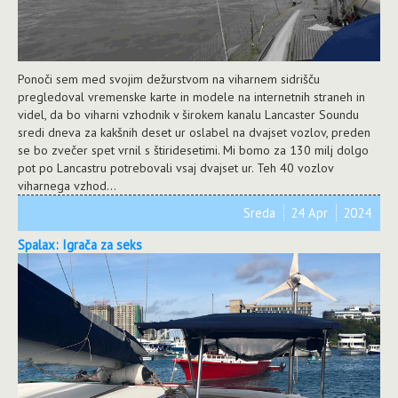
Ponoči sem med svojim dežurstvom na viharnem sidrišču
pregledoval vremenske karte in modele na internetnih straneh in
videl, da bo viharni vzhodnik v širokem kanalu Lancaster Soundu
sredi dneva za kakšnih deset ur oslabel na dvajset vozlov, preden
se bo zvečer spet vrnil s štiridesetimi. Mi bomo za 130 milj dolgo
pot po Lancastru potrebovali vsaj dvajset ur. Teh 40 vozlov
viharnega vzhod...
Sreda
24 Apr
2024
Spalax: Igrača za seks