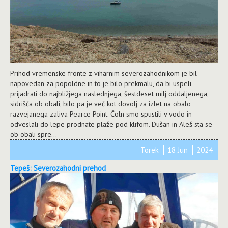
Prihod vremenske fronte z viharnim severozahodnikom je bil
napovedan za popoldne in to je bilo prekmalu, da bi uspeli
prijadrati do najbližjega naslednjega, šestdeset milj oddaljenega,
sidrišča ob obali, bilo pa je več kot dovolj za izlet na obalo
razvejanega zaliva Pearce Point. Čoln smo spustili v vodo in
odveslali do lepe prodnate plaže pod klifom. Dušan in Aleš sta se
ob obali spre...
Torek
18 Jun
2024
Tepeš: Severozahodni prehod