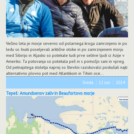
Večino leta je morje severno od polarnega kroga zamrznjeno in po
ledu so Inuiti poseljevali arktične otoke in po zamrznjenem morju
med Sibirijo in Aljasko so potekale tudi prve selitve ljudi iz Azije v
Ameriko. Ta potovanja so potekala peš in s pomočjo sani in vpreg.
Od petnajstega stoletja naprej so številni raziskovalci poskušali najti
alternativno plovno pot med Atlantikom in Tihim oce...
Sreda
12 Jun
2024
Tepeš: Amundsenov zaliv in Beaufortovo morje