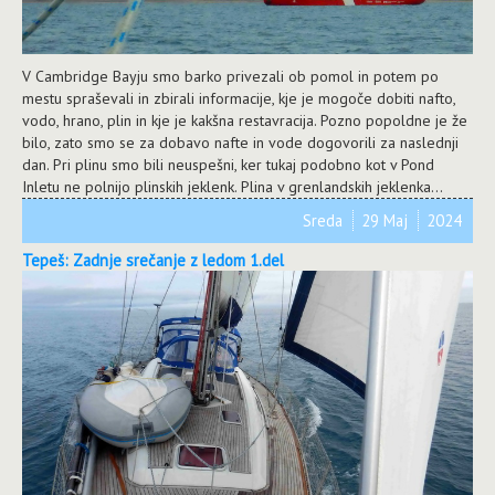
V Cambridge Bayju smo barko privezali ob pomol in potem po
mestu spraševali in zbirali informacije, kje je mogoče dobiti nafto,
vodo, hrano, plin in kje je kakšna restavracija. Pozno popoldne je že
bilo, zato smo se za dobavo nafte in vode dogovorili za naslednji
dan. Pri plinu smo bili neuspešni, ker tukaj podobno kot v Pond
Inletu ne polnijo plinskih jeklenk. Plina v grenlandskih jeklenka...
Sreda
29 Maj
2024
Tepeš: Zadnje srečanje z ledom 1.del