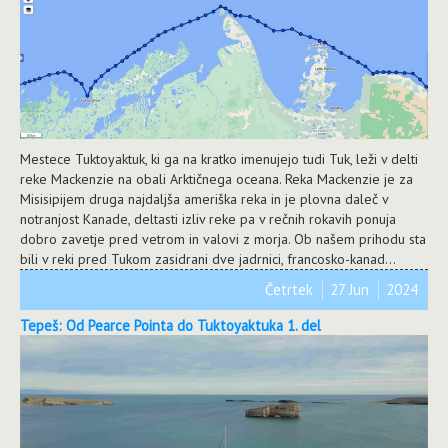
Mestece Tuktoyaktuk, ki ga na kratko imenujejo tudi Tuk, leži v delti
reke Mackenzie na obali Arktičnega oceana. Reka Mackenzie je za
Misisipijem druga najdaljša ameriška reka in je plovna daleč v
notranjost Kanade, deltasti izliv reke pa v rečnih rokavih ponuja
dobro zavetje pred vetrom in valovi z morja. Ob našem prihodu sta
bili v reki pred Tukom zasidrani dve jadrnici, francosko-kanad...
Četrtek
27 Jun
2024
Tepeš: Od Pearce Pointa do Tuktoyaktuka 1. del