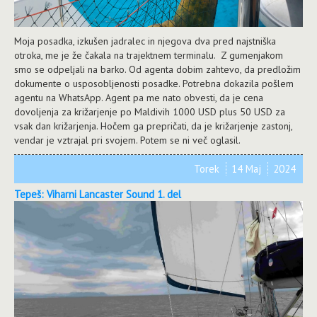
Moja posadka, izkušen jadralec in njegova dva pred najstniška
otroka, me je že čakala na trajektnem terminalu. Z gumenjakom
smo se odpeljali na barko. Od agenta dobim zahtevo, da predložim
dokumente o usposobljenosti posadke. Potrebna dokazila pošlem
agentu na WhatsApp. Agent pa me nato obvesti, da je cena
dovoljenja za križarjenje po Maldivih 1000 USD plus 50 USD za
vsak dan križarjenja. Hočem ga prepričati, da je križarjenje zastonj,
vendar je vztrajal pri svojem. Potem se ni več oglasil.
Torek
14 Maj
2024
Tepeš: Viharni Lancaster Sound 1. del