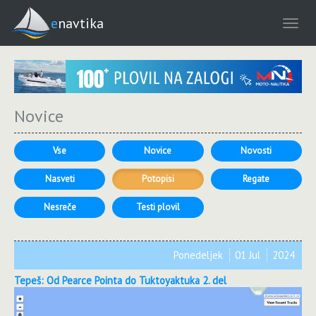
enavtika
Novice
Vse
Novice
Novosti
Nasveti
Potopisi
Regate
Nesreče
Testi plovil
Ponedeljek
01 Jul
2024
Tepeš: Od Pearce Pointa do Tuktoyaktuka 2. del