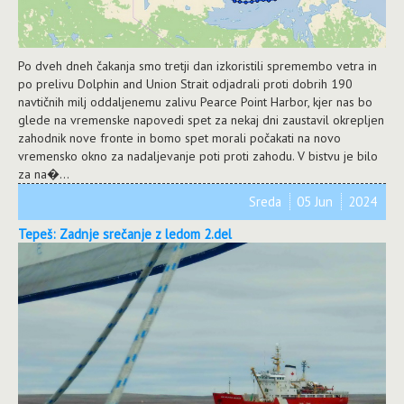
Po dveh dneh čakanja smo tretji dan izkoristili spremembo vetra in
po prelivu Dolphin and Union Strait odjadrali proti dobrih 190
navtičnih milj oddaljenemu zalivu Pearce Point Harbor, kjer nas bo
glede na vremenske napovedi spet za nekaj dni zaustavil okrepljen
zahodnik nove fronte in bomo spet morali počakati na novo
vremensko okno za nadaljevanje poti proti zahodu. V bistvu je bilo
za na�...
Sreda
05 Jun
2024
Tepeš: Zadnje srečanje z ledom 2.del