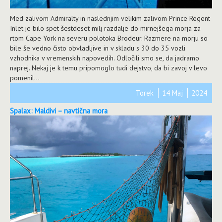
Med zalivom Admiralty in naslednjim velikim zalivom Prince Regent
Inlet je bilo spet šestdeset milj razdalje do mirnejšega morja za
rtom Cape York na severu polotoka Brodeur. Razmere na morju so
bile še vedno čisto obvladljive in v skladu s 30 do 35 vozli
vzhodnika v vremenskih napovedih. Odločili smo se, da jadramo
naprej. Nekaj je k temu pripomoglo tudi dejstvo, da bi zavoj v levo
pomenil...
Torek
14 Maj
2024
Spalax: Maldivi – navtična mora