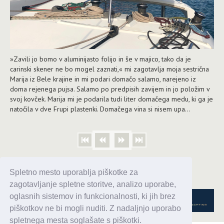
»Zavili jo bomo v aluminijasto folijo in še v majico, tako da je
carinski skener ne bo mogel zaznati,« mi zagotavlja moja sestrična
Marija iz Bele krajine in mi podari domačo salamo, narejeno iz
doma rejenega pujsa. Salamo po predpisih zavijem in jo položim v
svoj kovček. Marija mi je podarila tudi liter domačega medu, ki ga je
natočila v dve Frupi plastenki. Domačega vina si nisem upa...
Stran 7 od 55
Spletno mesto uporablja piškotke za
zagotavljanje spletne storitve, analizo uporabe,
oglasnih sistemov in funkcionalnosti, ki jih brez
piškotkov ne bi mogli nuditi. Z nadaljnjo uporabo
spletnega mesta soglašate s piškotki.